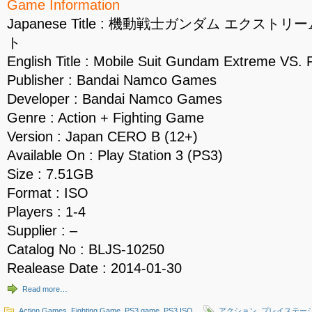
Game Information
Japanese Title : 機動戦士ガンダム エクス
ト
English Title : Mobile Suit Gundam Extreme VS. F
Publisher : Bandai Namco Games
Developer : Bandai Namco Games
Genre : Action + Fighting Game
Version : Japan CERO B (12+)
Available On : Play Station 3 (PS3)
Size : 7.51GB
Format : ISO
Players : 1-4
Supplier : –
Catalog No : BLJS-10250
Realease Date : 2014-01-30
Read more…
Action Games
,
Fighting Game
,
PS3 game
,
PS3 ISO
アクション
,
プレイステー