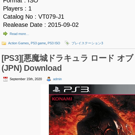
Format : ISO
Players : 1
Catalog No : VT079-J1
Realease Date : 2015-09-02
Read more…
Action Games
,
PS3 game
,
PS3 ISO
プレイステーション3
[PS3][悪魔城ドラキュラ ロード オブ シ
(JPN) Download
September 15th, 2020
admin