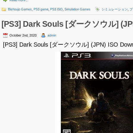
Read more…
Bishoujo Games
,
PS3 game
,
PS3 ISO
,
Simulation Games
シミュレーション
,
プ
[PS3] Dark Souls [ダークソウル] (JP
October 2nd, 2020
admin
[PS3] Dark Souls [ダークソウル] (JPN) ISO Down