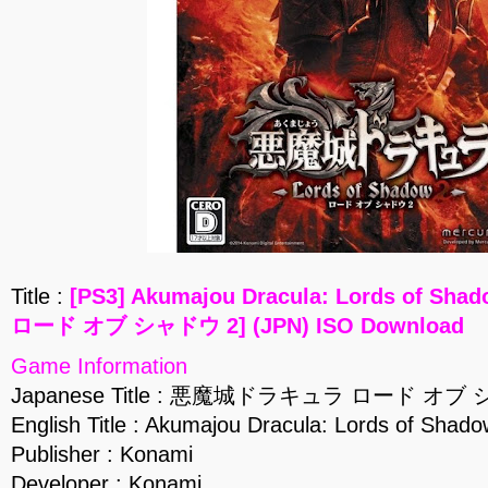
Title :
[PS3] Akumajou Dracula: Lords of
ロード オブ シャドウ 2] (JPN) ISO Download
Game Information
Japanese Title : 悪魔城ドラキュラ ロード オブ
English Title : Akumajou Dracula: Lords of Shado
Publisher : Konami
Developer : Konami