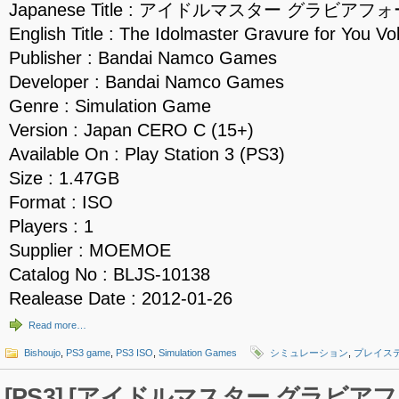
Japanese Title : アイドルマスター グラビアフ
English Title : The Idolmaster Gravure for You Vo
Publisher : Bandai Namco Games
Developer : Bandai Namco Games
Genre : Simulation Game
Version : Japan CERO C (15+)
Available On : Play Station 3 (PS3)
Size : 1.47GB
Format : ISO
Players : 1
Supplier : MOEMOE
Catalog No : BLJS-10138
Realease Date : 2012-01-26
Read more…
Bishoujo
,
PS3 game
,
PS3 ISO
,
Simulation Games
シミュレーション
,
プレイス
[PS3] [アイドルマスター グラビア