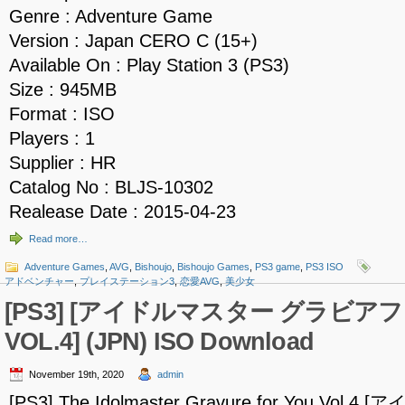
Genre : Adventure Game
Version : Japan CERO C (15+)
Available On : Play Station 3 (PS3)
Size : 945MB
Format : ISO
Players : 1
Supplier : HR
Catalog No : BLJS-10302
Realease Date : 2015-04-23
Read more…
Adventure Games
,
AVG
,
Bishoujo
,
Bishoujo Games
,
PS3 game
,
PS3 ISO
アドベンチャー
,
プレイステーション3
,
恋愛AVG
,
美少女
[PS3] [アイドルマスター グラビア
VOL.4] (JPN) ISO Download
November 19th, 2020
admin
[PS3] The Idolmaster Gravure for You V