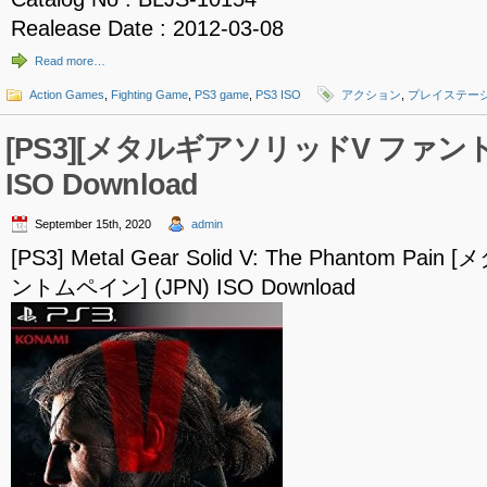
Realease Date : 2012-03-08
Read more…
Action Games
,
Fighting Game
,
PS3 game
,
PS3 ISO
アクション
,
プレイステー
[PS3][メタルギアソリッドV ファントム
ISO Download
September 15th, 2020
admin
[PS3] Metal Gear Solid V: The Phantom 
ントムペイン] (JPN) ISO Download