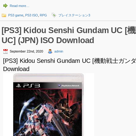
Read more…
PS3 game
,
PS3 ISO
,
RPG
プレイステーション3
[PS3] Kidou Senshi Gundam 
UC] (JPN) ISO Download
September 22nd, 2020
admin
[PS3] Kidou Senshi Gundam UC [機動戦士ガンダ
Download