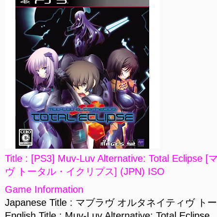
Title : [PS3] Muv-Luv Alternative: Total E
ヴ トータル・イクリプス] (JPN) ISO
Game Information
Japanese Title : マブラヴ オルタネイティヴ
English Title : Muv-Luv Alternative: Total Eclipse