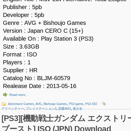
Publisher : 5pb
Developer : 5pb
Genre : AVG + Bishoujo Games
Version : Japan CERO C (15+)
Available On : Play Station 3 (PS3)
Size : 3.63GB
Format : ISO
Players : 1
Supplier : HR
Catalog No : BLJM-60579
Realease Date : 2013-05-16
Read more…
Adventure Games
,
AVG
,
Bishoujo Games
,
PS3 game
,
PS3 ISO
アドベンチャー
,
プレイステーション3
,
恋愛AVG
,
美少女
[PS3][機動戦士ガンダム エクスト
ブースト] ISO (JPN) Download