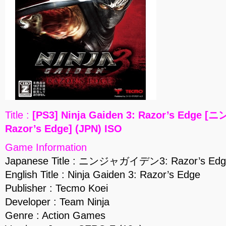
Title :
[PS3] Ninja Gaiden 3: Razor’s Edg
Razor’s Edge] (JPN) ISO
Game Information
Japanese Title : ニンジャガイデン3: Razor’s Edg
English Title : Ninja Gaiden 3: Razor’s Edge
Publisher : Tecmo Koei
Developer : Team Ninja
Genre : Action Games