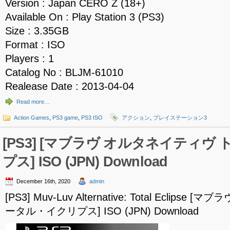
Version : Japan CERO Z (18+)
Available On : Play Station 3 (PS3)
Size : 3.35GB
Format : ISO
Players : 1
Catalog No : BLJM-61010
Realease Date : 2013-04-04
Read more…
Action Games
,
PS3 game
,
PS3 ISO
アクション
,
プレイステーション3
[PS3] [マブラヴ オルタネイティヴ
プス] ISO (JPN) Download
December 16th, 2020
admin
[PS3] Muv-Luv Alternative: Total Eclips
ータル・イクリプス] ISO (JPN) Download