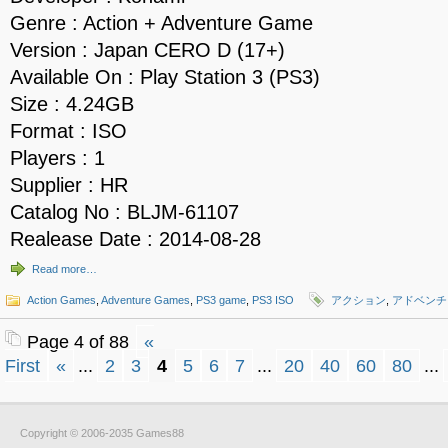
Genre : Action + Adventure Game
Version : Japan CERO D (17+)
Available On : Play Station 3 (PS3)
Size : 4.24GB
Format : ISO
Players : 1
Supplier : HR
Catalog No : BLJM-61107
Realease Date : 2014-08-28
Read more…
Action Games
,
Adventure Games
,
PS3 game
,
PS3 ISO
アクション
,
アドベンチ
Page 4 of 88
«
First
«
...
2
3
4
5
6
7
...
20
40
60
80
...
Copyright © 2006-2035 Games88