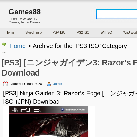
Games88
Free Download TV
Games,Hentai Games
Home
Switch nsp
PSP ISO
PS2 ISO
WII ISO
WiiU wud
Home
> Archive for the ‘PS3 ISO’ Category
[PS3] [ニンジャガイデン3: Razor’s Ed
Download
December 19th, 2020
admin
[PS3] Ninja Gaiden 3: Razor’s Edge [ニンジャガ
ISO (JPN) Download