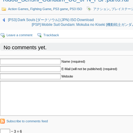
Action Games
,
Fighting Game
,
PS3 game
,
PS3 ISO
アクション
,
プレイステー
[PS3] Dark Souls [ダークソウル] (JPN) ISO Download
[PSP] Mobile Suit Gundam: Mokuba no Kiseki [機動戦士ガン
Leave a comment
Trackback
No comments yet.
Name (required)
E-Mail (will not be published) (required)
Website
Subscribe to comments feed
− 3 = 6