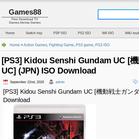
Games88
Free Download TV
Games,Hentai Games
Home
Switch nsp
PSP ISO
PS2 ISO
WII ISO
WiiU wud
Home
>
Action Games
,
Fighting Game
,
PS3 game
,
PS3 ISO
[PS3] Kidou Senshi Gundam 
UC] (JPN) ISO Download
September 22nd, 2020
admin
[PS3] Kidou Senshi Gundam UC [機動戦士ガンダ
Download