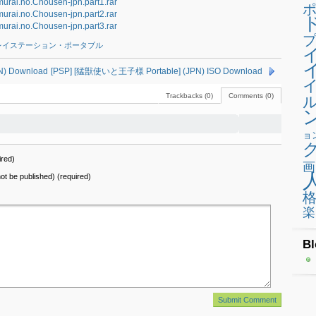
rai.no.Chousen-jpn.part1.rar
rai.no.Chousen-jpn.part2.rar
rai.no.Chousen-jpn.part3.rar
プ
レイステーション・ポータブル
) Download
[PSP] [猛獣使いと王子様 Portable] (JPN) ISO Download
Trackbacks (0)
Comments (0)
ョ
red)
画
 not be published) (required)
楽
Bl