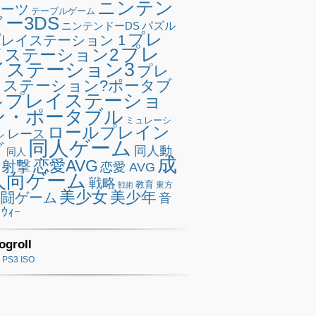
ニンテン
ポーツ
テーブルゲーム
ドー3DS
ニンテンドーDS
パズル
プレ
レイステーション 1
プレ
イステーション2
イステーション3
プレ
イステーション?ポータブ
プレイステーショ
ル
ン・ポータブル
ミュレーシ
ロールプレイン
レース
ン
同人ゲーム
グ
同人動
同人
成
恋愛AVG
射撃
恋愛 AVG
人向ゲーム
戦略
教育
東方
戦術
美少女
美少年
格闘ゲーム
音
ｳｨｰ
ogroll
PS3 ISO