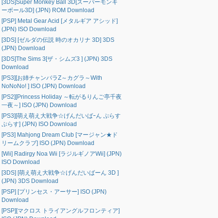
[3DS]Super Monkey Ball 3D[スーパーモンキ
ーボール3D] (JPN) ROM Download
[PSP] Metal Gear Acid [メタルギア アシッド]
(JPN) ISO Download
[3DS] [ゼルダの伝説 時のオカリナ 3D] 3DS
(JPN) Download
[3DS]The Sims 3[ザ・シムズ3 ] (JPN) 3DS
Download
[PS3][お姉チャンバラZ～カグラ～With
NoNoNo! ] ISO (JPN) Download
[PS2][Princess Holiday ～転がるりんご亭千夜
一夜～] ISO (JPN) Download
[PS3][萌え萌え大戦争☆げんだいばｰん ぷらす
ぷらす] (JPN) ISO Download
[PS3] Mahjong Dream Club [マージャン★ド
リームクラブ] ISO (JPN) Download
[Wii] Radirgy Noa Wii [ラジルギノアWii] (JPN)
ISO Download
[3DS] [萌え萌え大戦争☆げんだいばーん 3D ]
(JPN) 3DS Download
[PSP] [プリンセス・アーサー] ISO (JPN)
Download
[PSP][マクロス トライアングルフロンティア]