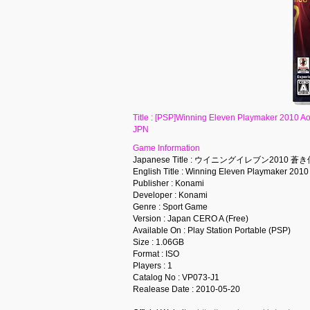
Title : [PSP]Winning Eleven Playmaker
JPN
Game Information
Japanese Title : ウイニングイレブン2010 
English Title : Winning Eleven Playmaker 201
Publisher : Konami
Developer : Konami
Genre : Sport Game
Version : Japan CERO A (Free)
Available On : Play Station Portable (PSP)
Size : 1.06GB
Format : ISO
Players : 1
Catalog No : VP073-J1
Realease Date : 2010-05-20