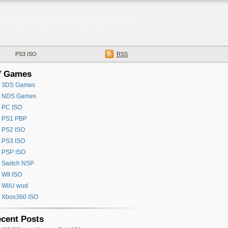
PS3 ISO
RSS
V Games
3DS Games
NDS Games
PC ISO
PS1 PBP
PS2 ISO
PS3 ISO
PSP ISO
Switch NSP
WII ISO
WiiU wud
Xbox360 ISO
cent Posts