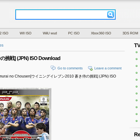
2 ISO
WII ISO
WiiU wud
PC ISO
Xbox360 ISO
3DS ROM
T
es
] (JPN) ISO Download
Go to comments
Leave a comment
oki Samurai no Chousen[ウイニングイレブン2010 蒼き侍の挑戦] (JPN) ISO
Re