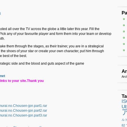
P
4
ed all over the TV across the globe a little later this year. Fill the
 Pick any of your favourite player and form them into your team or develop
th.
e them through the stages, as their trainer, you are in a strategical
 the shoes of your star or create your own character, put him through
 best of the best.
trategic side and the blood and guts aspect of the game
Ar
.net
Arc
inks to your site.Thank you
Ta
I
rai.no.Chousen-jpn.part1.rar
Ub
rai.no.Chousen-jpn.part2.rar
rai.no.Chousen-jpn.part3.rar
ル
82