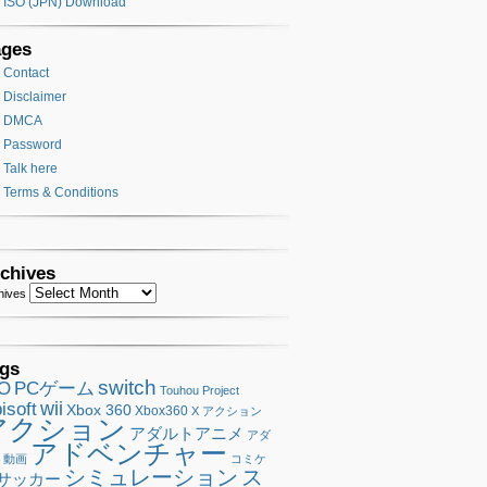
ISO (JPN) Download
ages
Contact
Disclaimer
DMCA
Password
Talk here
Terms & Conditions
chives
hives
gs
switch
SO
PCゲーム
Touhou Project
wii
isoft
Xbox 360
Xbox360
X アクション
アクション
アダルトアニメ
アダ
アドベンチャー
ト動画
コミケ
シミュレーション
ス
サッカー