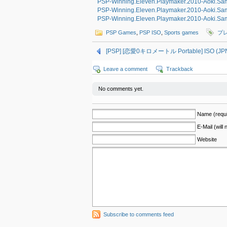
PSP-Winning.Eleven.Playmaker.2010-Aoki.Samu
PSP-Winning.Eleven.Playmaker.2010-Aoki.Samu
PSP-Winning.Eleven.Playmaker.2010-Aoki.Samu
PSP Games
,
PSP ISO
,
Sports games
プ
[PSP] [恋愛0キロメートル Portable] ISO (JPN
Leave a comment
Trackback
No comments yet.
Name (requi
E-Mail (will
Website
Subscribe to comments feed