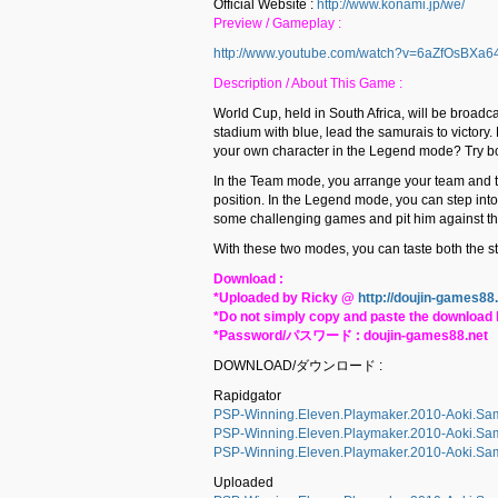
Official Website :
http://www.konami.jp/we/
Preview / Gameplay :
http://www.youtube.com/watch?v=6aZfOsBXa6
Description / About This Game :
World Cup, held in South Africa, will be broadcast
stadium with blue, lead the samurais to victory.
your own character in the Legend mode? Try bo
In the Team mode, you arrange your team and tak
position. In the Legend mode, you can step into
some challenging games and pit him against the
With these two modes, you can taste both the s
Download :
*Uploaded by Ricky @
http://doujin-games88
*Do not simply copy and paste the download l
*Password/パスワード : doujin-games88.net
DOWNLOAD/ダウンロード :
Rapidgator
PSP-Winning.Eleven.Playmaker.2010-Aoki.Samu
PSP-Winning.Eleven.Playmaker.2010-Aoki.Samu
PSP-Winning.Eleven.Playmaker.2010-Aoki.Samu
Uploaded