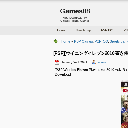
Games88
Free Download TV
Games,Hentai Games
Home
Switch nsp
PSP ISO
PS
Home
>
PSP Games
,
PSP ISO
,
Sports gam
[PSP][ウイニングイレブン2010 蒼き侍の挑戦
January 2nd, 2021
admin
[PSP]Winning Eleven Playmaker 2010 A
Download