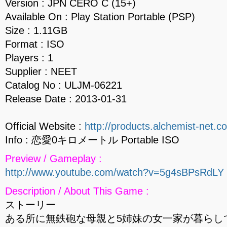
Version : JPN CERO C (15+)
Available On : Play Station Portable (PSP)
Size : 1.11GB
Format : ISO
Players : 1
Supplier : NEET
Catalog No : ULJM-06221
Release Date : 2013-01-31
Official Website :
http://products.alchemist-net.co
Info : 恋愛0キロメートル Portable ISO
Preview / Gameplay :
http://www.youtube.com/watch?v=5g4sBPsRdLY
Description / About This Game :
ストーリー
ある所に無鉄砲な母親と5姉妹の女一家が暮らし