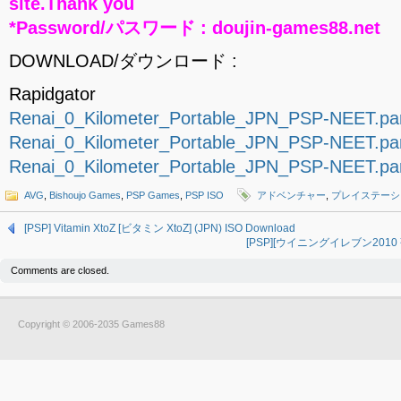
site.Thank you
*Password/パスワード : doujin-games88.net
DOWNLOAD/ダウンロード :
Rapidgator
Renai_0_Kilometer_Portable_JPN_PSP-NEET.par
Renai_0_Kilometer_Portable_JPN_PSP-NEET.par
Renai_0_Kilometer_Portable_JPN_PSP-NEET.par
AVG
,
Bishoujo Games
,
PSP Games
,
PSP ISO
アドベンチャー
,
プレイステーシ
[PSP] Vitamin XtoZ [ビタミン XtoZ] (JPN) ISO Download
[PSP][ウイニングイレブン2010 蒼
Comments are closed.
Copyright © 2006-2035 Games88