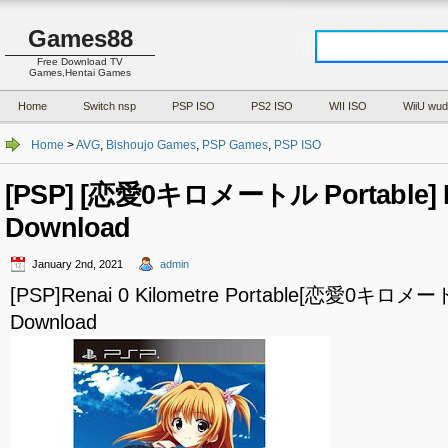
Games88
Free Download TV
Games,Hentai Games
Home
Switch nsp
PSP ISO
PS2 ISO
WII ISO
WiiU wud
Home
>
AVG
,
Bishoujo Games
,
PSP Games
,
PSP ISO
[PSP] [恋愛0キロメートル Portable] I
Download
January 2nd, 2021
admin
[PSP]Renai 0 Kilometre Portable[恋愛0キロメートル
Download