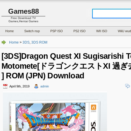
Games88
Free Download TV
Games,Hentai Games
Home
Switch nsp
PSP ISO
PS2 ISO
WII ISO
WiiU wud
Home
>
3DS
,
3DS ROM
[3DS]Dragon Quest XI Sugisarishi T
Motomete[ドラゴンクエストXI 
] ROM (JPN) Download
April 9th, 2019
admin