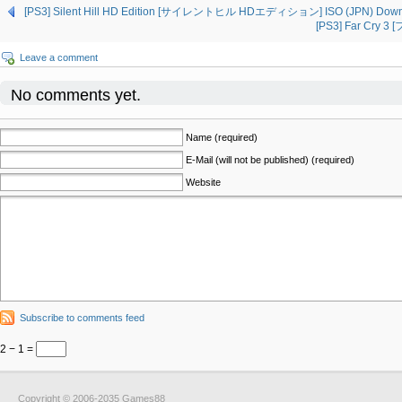
[PS3] Silent Hill HD Edition [サイレントヒル HDエディション] ISO (JPN) Down
[PS3] Far Cry 
Leave a comment
No comments yet.
Name (required)
E-Mail (will not be published) (required)
Website
Subscribe to comments feed
2 − 1 =
Copyright © 2006-2035 Games88