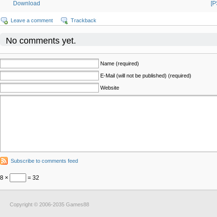
Download
[
Leave a comment
Trackback
No comments yet.
Name (required)
E-Mail (will not be published) (required)
Website
Subscribe to comments feed
8 ×
= 32
Copyright © 2006-2035 Games88