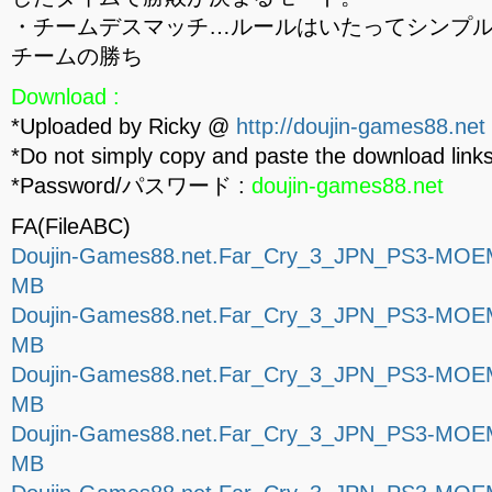
・チームデスマッチ…ルールはいたってシンプ
チームの勝ち
Download :
*Uploaded by Ricky @
http://doujin-games88.net
*Do not simply copy and paste the download links
*Password/パスワード :
doujin-games88.net
FA(FileABC)
Doujin-Games88.net.Far_Cry_3_JPN_PS3-MOEMO
MB
Doujin-Games88.net.Far_Cry_3_JPN_PS3-MOEMO
MB
Doujin-Games88.net.Far_Cry_3_JPN_PS3-MOEMO
MB
Doujin-Games88.net.Far_Cry_3_JPN_PS3-MOEMO
MB