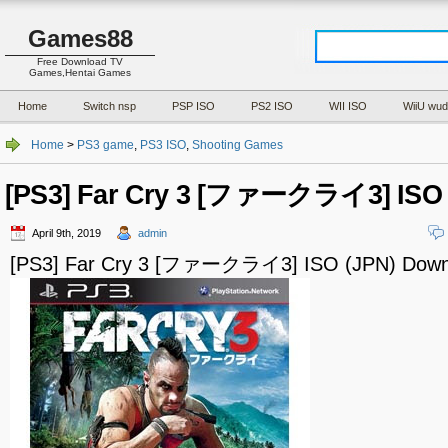
Games88
Free Download TV
Games,Hentai Games
Home
Switch nsp
PSP ISO
PS2 ISO
WII ISO
WiiU wud
Home
>
PS3 game
,
PS3 ISO
,
Shooting Games
[PS3] Far Cry 3 [ファークライ3] ISO 
April 9th, 2019
admin
[PS3] Far Cry 3 [ファークライ3] ISO (JPN) Down