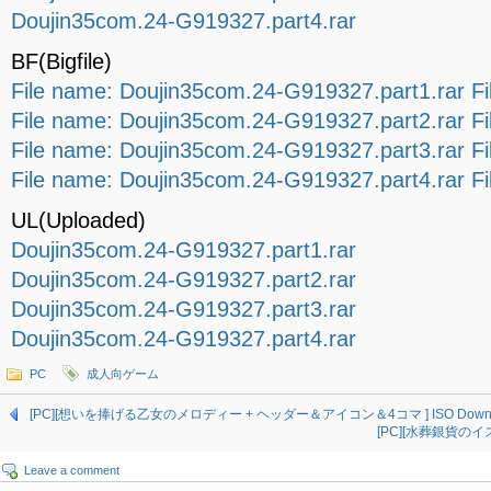
Doujin35com.24-G919327.part4.rar
BF(Bigfile)
File name: Doujin35com.24-G919327.part1.rar Fi
File name: Doujin35com.24-G919327.part2.rar Fi
File name: Doujin35com.24-G919327.part3.rar Fi
File name: Doujin35com.24-G919327.part4.rar Fi
UL(Uploaded)
Doujin35com.24-G919327.part1.rar
Doujin35com.24-G919327.part2.rar
Doujin35com.24-G919327.part3.rar
Doujin35com.24-G919327.part4.rar
PC
成人向ゲーム
[PC][想いを捧げる乙女のメロディー + ヘッダー＆アイコン＆4コマ ] ISO Downl
[PC][水葬銀貨のイスト
Leave a comment