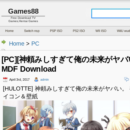
Games88
Free Download TV
Games,Hentai Games
Home
Switch nsp
PSP ISO
PS2 ISO
WII ISO
WiiU wud
Home
>
PC
[PC][神頼みしすぎて俺の未来がヤバい。]
MDF Download
April 3rd, 2017
admin
[HULOTTE] 神頼みしすぎて俺の未来がヤバい。
イコン＆壁紙