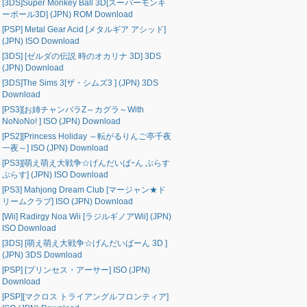
[3DS]Super Monkey Ball 3D[スーパーモンキ
ーボール3D] (JPN) ROM Download
[PSP] Metal Gear Acid [メタルギア アシッド]
(JPN) ISO Download
[3DS] [ゼルダの伝説 時のオカリナ 3D] 3DS
(JPN) Download
[3DS]The Sims 3[ザ・シムズ3 ] (JPN) 3DS
Download
[PS3][お姉チャンバラZ～カグラ～With
NoNoNo! ] ISO (JPN) Download
[PS2][Princess Holiday ～転がるりんご亭千夜
一夜～] ISO (JPN) Download
[PS3][萌え萌え大戦争☆げんだいばｰん ぷらす
ぷらす] (JPN) ISO Download
[PS3] Mahjong Dream Club [マージャン★ド
リームクラブ] ISO (JPN) Download
[Wii] Radirgy Noa Wii [ラジルギノアWii] (JPN)
ISO Download
[3DS] [萌え萌え大戦争☆げんだいばーん 3D ]
(JPN) 3DS Download
[PSP] [プリンセス・アーサー] ISO (JPN)
Download
[PSP][マクロス トライアングルフロンティア]