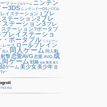
ニンテン
ポーツ
テーブルゲーム
ドー3DS
ニンテンドーDS
パズル
プレ
レイステーション 1
プレ
イステーション2
イステーション3
プレ
イステーション?ポータブ
プレイステーショ
ル
ン・ポータブル
ミュレーシ
ロールプレイン
レース
ン
同人ゲーム
グ
同人動
同人
成
恋愛AVG
射撃
恋愛 AVG
人向ゲーム
戦略
教育
東方
戦術
美少女
美少年
格闘ゲーム
音
ｳｨｰ
ogroll
PS3 ISO