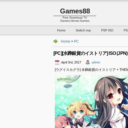
Games88
Free Download TV
Games,Hentai Games
Home
Switch nsp
PSP ISO
PS
Home
>
PC
[PC][水葬銀貨のイストリア] ISO (JPN) 
April 3rd, 2017
admin
[ウグイスカグラ] 水葬銀貨のイストリア + THEM