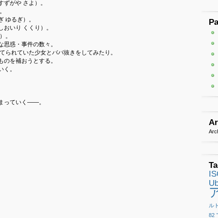
すずがや さよ）。
。
ぎ ゆるぎ）。
P
しおいり くくり）。
）。
な思惑・事件の数々。
捨てられていた少女とババ抜きをしてみたり。
ものを補おうとする。
いく。
まっていく――。
Ar
Arc
Ta
I
Ub
ル
82