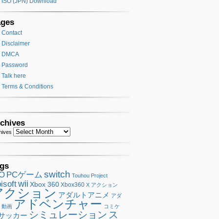
ISO (JPN) Download
ages
Contact
Disclaimer
DMCA
Password
Talk here
Terms & Conditions
chives
hives
gs
switch
SO
PCゲーム
Touhou Project
wii
isoft
Xbox 360
Xbox360
X アクション
アクション
アダルトアニメ
アダ
アドベンチャー
ト動画
コミケ
シミュレーション
ス
サッカー