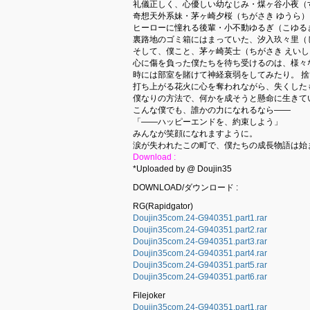
礼儀正しく、心優しい幼なじみ・煤ヶ谷小夜（
奇想天外系妹・茅ヶ崎夕桜（ちがさき ゆうら）
ヒーローに憧れる後輩・小不動ゆるぎ（こゆる
裏路地のゴミ箱にはまっていた、汐入玖々里（
そして、僕こと、茅ヶ崎英士（ちがさき えいし
心に傷を負った僕たちを待ち受けるのは、様々
時には部室を賭けて神経衰弱をしてみたり。 
打ち上がる花火に心を奪われながら、失くした
僕なりの方法で、何かを成そうと懸命に生きて
こんな僕でも、誰かの力になれるなら――
「――ハッピーエンドを、約束しよう」
みんなが笑顔になれますように。
涙が失われたこの町で、僕たちの成長物語は始
Download :
*Uploaded by @ Doujin35
DOWNLOAD/ダウンロード :
RG(Rapidgator)
Doujin35com.24-G940351.part1.rar
Doujin35com.24-G940351.part2.rar
Doujin35com.24-G940351.part3.rar
Doujin35com.24-G940351.part4.rar
Doujin35com.24-G940351.part5.rar
Doujin35com.24-G940351.part6.rar
Filejoker
Doujin35com.24-G940351.part1.rar