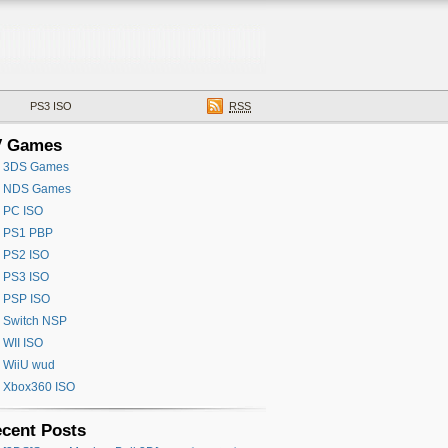
PS3 ISO
RSS
V Games
3DS Games
NDS Games
PC ISO
PS1 PBP
PS2 ISO
PS3 ISO
PSP ISO
Switch NSP
WII ISO
WiiU wud
Xbox360 ISO
cent Posts