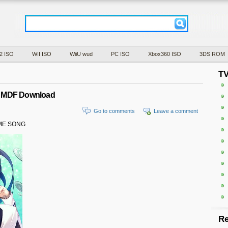
2 ISO
WII ISO
WiiU wud
PC ISO
Xbox360 ISO
3DS ROM
T
MDF Download
Go to comments
Leave a comment
E SONG
Re