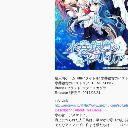
成人向ゲーム Title / タイトル: 水葬銀貨のイス
水葬銀貨のイストリア THEME SONG
Brand / ブランド: ウグイスカグラ
Release / 販売日: 2017/03/24
info:Link
http://anonym.to/?http://www.getchu.com/soft.
Description / About This Game :
水の都・アメマドイ。
海上に作られた人工島は、華やかで彩りのある
そんなアメマドイに住まう僕たちは―― いく