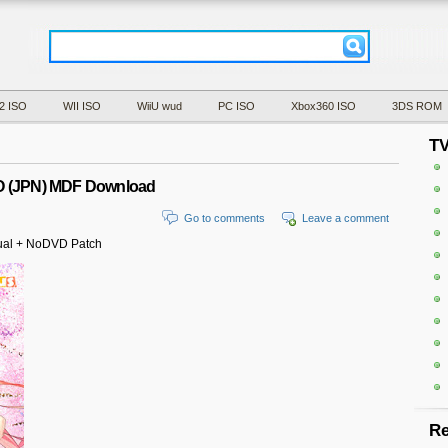
2 ISO
WII ISO
WiiU wud
PC ISO
Xbox360 ISO
3DS ROM
T
O (JPN) MDF Download
Go to comments
Leave a comment
al + NoDVD Patch
Re