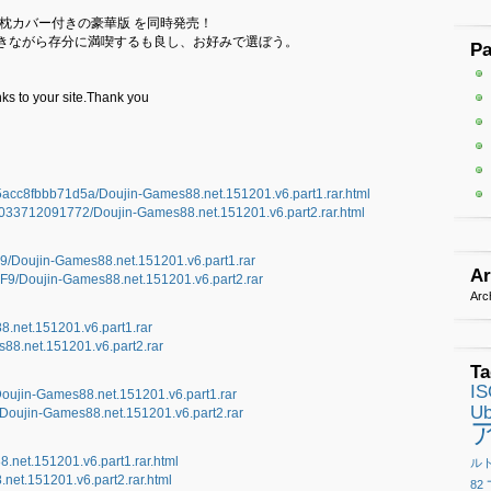
枕カバー付きの豪華版 を同時発売！
きながら存分に満喫するも良し、お好みで選ぼう。
P
ks to your site.Thank you
35acc8fbbb71d5a/Doujin-Games88.net.151201.v6.part1.rar.html
7f0033712091772/Doujin-Games88.net.151201.v6.part2.rar.html
9/Doujin-Games88.net.151201.v6.part1.rar
Ar
9/Doujin-Games88.net.151201.v6.part2.rar
Arc
88.net.151201.v6.part1.rar
s88.net.151201.v6.part2.rar
Ta
I
Doujin-Games88.net.151201.v6.part1.rar
Ub
/Doujin-Games88.net.151201.v6.part2.rar
8.net.151201.v6.part1.rar.html
ル
.net.151201.v6.part2.rar.html
82