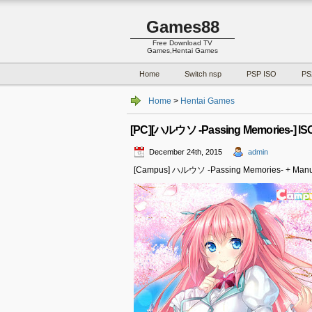
Games88
Free Download TV
Games,Hentai Games
Home
Switch nsp
PSP ISO
PS
Home
>
Hentai Games
[PC][ハルウソ -Passing Memories-] IS
December 24th, 2015
admin
[Campus] ハルウソ -Passing Memories- + Manu