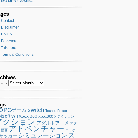
ISO (JPN) Download
ages
Contact
Disclaimer
DMCA
Password
Talk here
Terms & Conditions
chives
hives
gs
switch
SO
PCゲーム
Touhou Project
wii
isoft
Xbox 360
Xbox360
X アクション
アクション
アダルトアニメ
アダ
アドベンチャー
ト動画
コミケ
シミュレーション
ス
サッカー