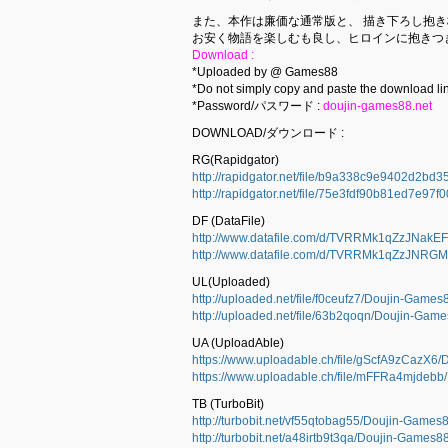
また、本作は廉価な通常版と、 描き下ろし抱き
お安く物語を楽しむも良し、ヒロインに抱きつ
Download :
*Uploaded by @ Games88
*Do not simply copy and paste the download lin
*Password/パスワード :
doujin-games88.net
DOWNLOAD/ダウンロード :
RG(Rapidgator)
http://rapidgator.net/file/b9a338c9e9402d2bd
http://rapidgator.net/file/75e3fdf90b81ed7e9
DF (DataFile)
http://www.datafile.com/d/TVRRMk1qZzJNakEF
http://www.datafile.com/d/TVRRMk1qZzJNRGMF
UL(Uploaded)
http://uploaded.net/file/f0ceufz7/Doujin-Games
http://uploaded.net/file/63b2qoqn/Doujin-Game
UA (UploadAble)
https://www.uploadable.ch/file/gScfA9zCazX6/
https://www.uploadable.ch/file/mFFRa4mjdebb
TB (TurboBit)
http://turbobit.net/vf55qtobag55/Doujin-Games8
http://turbobit.net/a48irtb9t3qa/Doujin-Games88