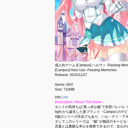
成人向ゲーム [Campus] ハルウソ -Passing Memor
[Campus] Haru Uso -Passing Memories-
Release: 2015/11/27
Genre: ADV
Size: 710MB
info:
Link
Description / About This Game :
ホントの気持ちは“真っ赤な嘘”で全部バレバレ
light から誕生した新ブランド・Campus
4篇のシリーズ作品でもあり、ハル・ナツ・ア
そしてこのシリーズは、“嘘” が物語のキーと
言葉とは裏腹な本心を推察できるので、女心の