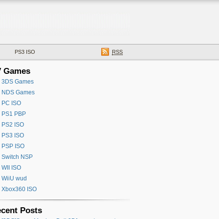
PS3 ISO
RSS
V Games
3DS Games
NDS Games
PC ISO
PS1 PBP
PS2 ISO
PS3 ISO
PSP ISO
Switch NSP
WII ISO
WiiU wud
Xbox360 ISO
cent Posts