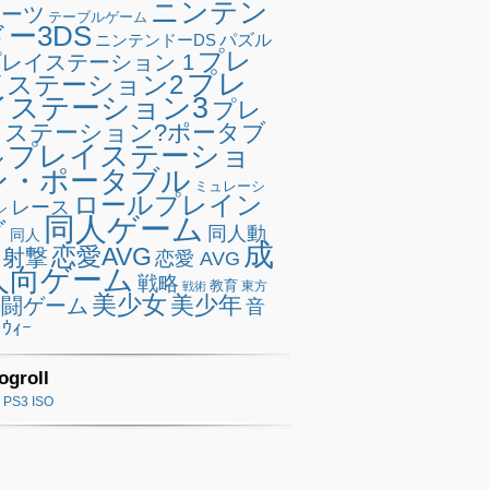
ニンテン
ポーツ
テーブルゲーム
ドー3DS
ニンテンドーDS
パズル
プレ
レイステーション 1
プレ
イステーション2
イステーション3
プレ
イステーション?ポータブ
プレイステーショ
ル
ン・ポータブル
ミュレーシ
ロールプレイン
レース
ン
同人ゲーム
グ
同人動
同人
成
恋愛AVG
射撃
恋愛 AVG
人向ゲーム
戦略
教育
東方
戦術
美少女
美少年
格闘ゲーム
音
ｳｨｰ
ogroll
PS3 ISO