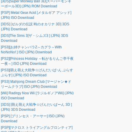
[3DS]Super Monkey Ball 3D[スーパーモンキ
ーボール3D] (JPN) ROM Download
[PSP] Metal Gear Acid [メタルギア アシッド]
(JPN) ISO Download
[3DS] [ゼルダの伝説 時のオカリナ 3D] 3DS
(JPN) Download
[3DS]The Sims 3[ザ・シムズ3 ] (JPN) 3DS
Download
[PS3][お姉チャンバラZ～カグラ～With
NoNoNo! ] ISO (JPN) Download
[PS2][Princess Holiday ～転がるりんご亭千夜
一夜～] ISO (JPN) Download
[PS3][萌え萌え大戦争☆げんだいばｰん ぷらす
ぷらす] (JPN) ISO Download
[PS3] Mahjong Dream Club [マージャン★ド
リームクラブ] ISO (JPN) Download
[Wii] Radirgy Noa Wii [ラジルギノアWii] (JPN)
ISO Download
[3DS] [萌え萌え大戦争☆げんだいばーん 3D ]
(JPN) 3DS Download
[PSP] [プリンセス・アーサー] ISO (JPN)
Download
[PSP][マクロス トライアングルフロンティア]