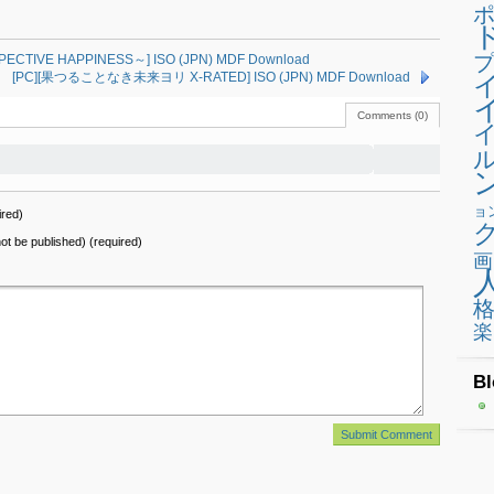
プ
VE HAPPINESS～] ISO (JPN) MDF Download
[PC][果つることなき未来ヨリ X-RATED] ISO (JPN) MDF Download
Comments (0)
ョ
red)
 not be published) (required)
画
楽
Bl