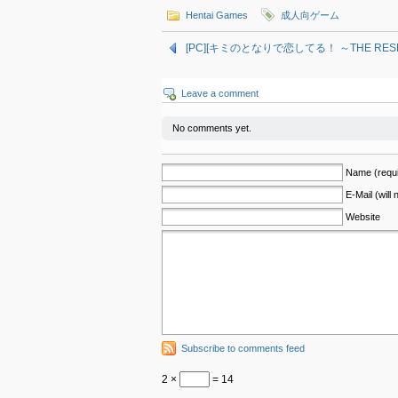
Hentai Games
成人向ゲーム
[PC][キミのとなりで恋してる！ ～THE RESPECTI
Leave a comment
No comments yet.
Name (requi
E-Mail (will
Website
Subscribe to comments feed
2 ×
= 14