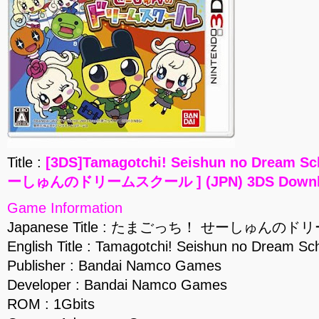
Title :
[3DS]Tamagotchi! Seishun no Drea
ーしゅんのドリームスクール ] (JPN) 3DS Downl
Game Information
Japanese Title : たまごっち！ せーしゅんの
English Title : Tamagotchi! Seishun no Dream Sc
Publisher : Bandai Namco Games
Developer : Bandai Namco Games
ROM : 1Gbits