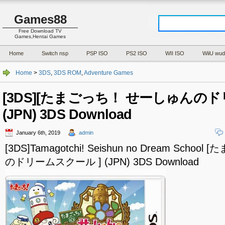
Games88
Free Download TV
Games,Hentai Games
Home
Switch nsp
PSP ISO
PS2 ISO
WII ISO
WiiU wud
Home
>
3DS
,
3DS ROM
,
Adventure Games
[3DS][たまごっち！ せーしゅんのド
(JPN) 3DS Download
January 6th, 2019
admin
[3DS]Tamagotchi! Seishun no Dream Sch
のドリームスクール ] (JPN) 3DS Download