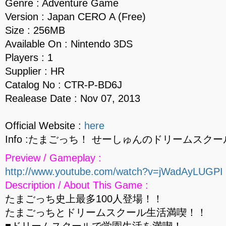
Genre : Adventure Game
Version : Japan CERO A (Free)
Size : 256MB
Available On : Nintendo 3DS
Players : 1
Supplier : HR
Catalog No : CTR-P-BD6J
Realease Date : Nov 07, 2013
Official Website :
here
Info :たまごっち！ せーしゅんのドリームスクール
Preview / Gameplay :
http://www.youtube.com/watch?v=jWadAyLUGPI
Description / About This Game :
たまごっち史上最多100人登場！！
たまごっちとドリームスクール生活満喫！！