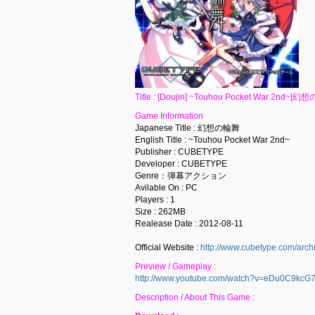
Title : [Doujin] ~Touhou Pocket War 2nd~[幻
Game Information
Japanese Title : 幻想の輪舞
English Title : ~Touhou Pocket War 2nd~
Publisher : CUBETYPE
Developer : CUBETYPE
Genre：弾幕アクション
Avilable On : PC
Players : 1
Size : 262MB
Realease Date : 2012-08-11
Official Website :
http://www.cubetype.com/arch
Preview / Gameplay :
http://www.youtube.com/watch?v=eDu0C9kcG
Description / About This Game :