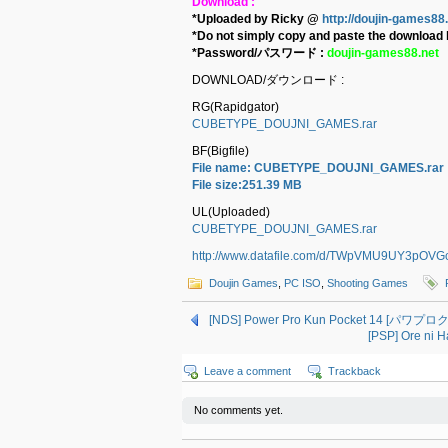
Download :
*Uploaded by Ricky @
http://doujin-games88
*Do not simply copy and paste the download l
*Password/パスワード :
doujin-games88.net
DOWNLOAD/ダウンロード :
RG(Rapidgator)
CUBETYPE_DOUJNI_GAMES.rar
BF(Bigfile)
File name: CUBETYPE_DOUJNI_GAMES.rar
File size:251.39 MB
UL(Uploaded)
CUBETYPE_DOUJNI_GAMES.rar
http://www.datafile.com/d/TWpVMU9UY3pO
Doujin Games
,
PC ISO
,
Shooting Games
[NDS] Power Pro Kun Pocket 14 [パワプ
[PSP] Ore ni
Leave a comment
Trackback
No comments yet.