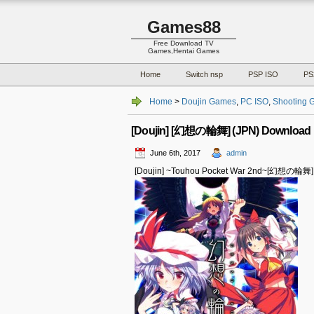
Games88
Free Download TV
Games,Hentai Games
Home
Switch nsp
PSP ISO
PS
Home
>
Doujin Games
,
PC ISO
,
Shooting 
[Doujin] [幻想の輪舞] (JPN) Download
June 6th, 2017
admin
[Doujin] ~Touhou Pocket War 2nd~[幻想の輪舞]