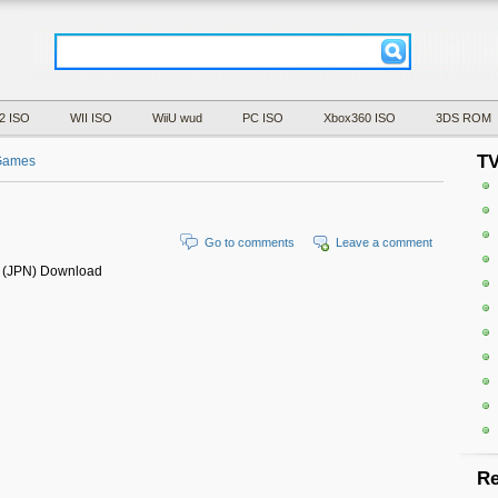
2 ISO
WII ISO
WiiU wud
PC ISO
Xbox360 ISO
3DS ROM
T
Games
Go to comments
Leave a comment
 (JPN) Download
Re