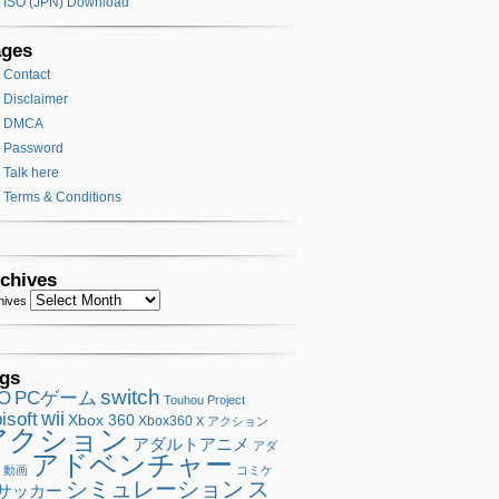
ISO (JPN) Download
ages
Contact
Disclaimer
DMCA
Password
Talk here
Terms & Conditions
chives
hives
gs
switch
SO
PCゲーム
Touhou Project
wii
isoft
Xbox 360
Xbox360
X アクション
アクション
アダルトアニメ
アダ
アドベンチャー
ト動画
コミケ
シミュレーション
ス
サッカー