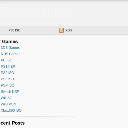
PS3 ISO
RSS
V Games
3DS Games
NDS Games
PC ISO
PS1 PBP
PS2 ISO
PS3 ISO
PSP ISO
Switch NSP
WII ISO
WiiU wud
Xbox360 ISO
cent Posts