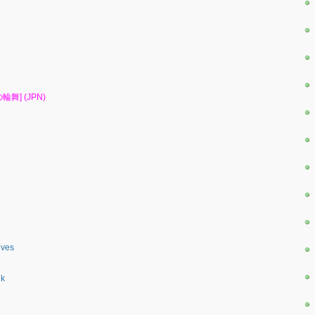
想の輪舞] (JPN)
ives
7k