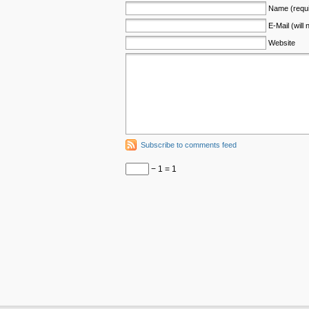
Name (requi
E-Mail (will
Website
Subscribe to comments feed
− 1 = 1