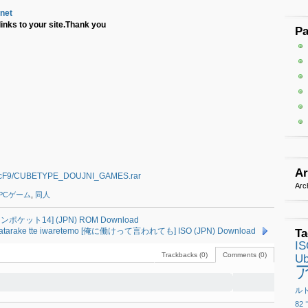
.net
inks to your site.Thank you
P
Ar
VGcF9/CUBETYPE_DOUJNI_GAMES.rar
Arc
PCゲーム
,
同人
ロクンポケット14] (JPN) ROM Download
 Hatarake tte iwaretemo [俺に働けって言われても] ISO (JPN) Download
Ta
I
Trackbacks (0)
Comments (0)
Ub
ル
82