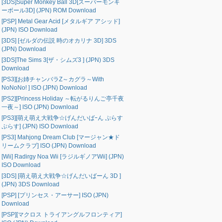
[3DS]Super Monkey Ball 3D[スーパーモンキ
ーボール3D] (JPN) ROM Download
[PSP] Metal Gear Acid [メタルギア アシッド]
(JPN) ISO Download
[3DS] [ゼルダの伝説 時のオカリナ 3D] 3DS
(JPN) Download
[3DS]The Sims 3[ザ・シムズ3 ] (JPN) 3DS
Download
[PS3][お姉チャンバラZ～カグラ～With
NoNoNo! ] ISO (JPN) Download
[PS2][Princess Holiday ～転がるりんご亭千夜
一夜～] ISO (JPN) Download
[PS3][萌え萌え大戦争☆げんだいばｰん ぷらす
ぷらす] (JPN) ISO Download
[PS3] Mahjong Dream Club [マージャン★ド
リームクラブ] ISO (JPN) Download
[Wii] Radirgy Noa Wii [ラジルギノアWii] (JPN)
ISO Download
[3DS] [萌え萌え大戦争☆げんだいばーん 3D ]
(JPN) 3DS Download
[PSP] [プリンセス・アーサー] ISO (JPN)
Download
[PSP][マクロス トライアングルフロンティア]