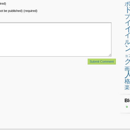
red)
 not be published) (required)
プ
ョ
画
楽
Bl