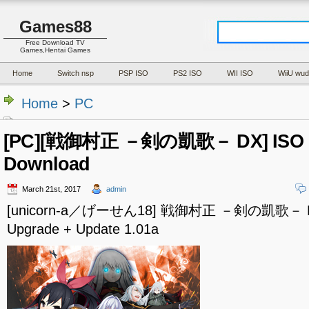
Games88
Free Download TV
Games,Hentai Games
Home
Switch nsp
PSP ISO
PS2 ISO
WII ISO
WiiU wud
Home
>
PC
[PC][戦御村正 －剣の凱歌－ DX] ISO (
Download
March 21st, 2017
admin
[unicorn-a／げーせん18] 戦御村正 －剣の凱歌－ DX 
Upgrade + Update 1.01a