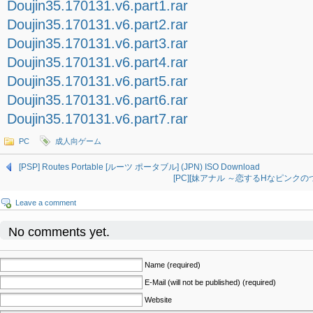
Doujin35.170131.v6.part1.rar
Doujin35.170131.v6.part2.rar
Doujin35.170131.v6.part3.rar
Doujin35.170131.v6.part4.rar
Doujin35.170131.v6.part5.rar
Doujin35.170131.v6.part6.rar
Doujin35.170131.v6.part7.rar
PC
成人向ゲーム
[PSP] Routes Portable [ルーツ ポータブル] (JPN) ISO Download
[PC][妹アナル ～恋するHなピンクのつぼみ～
Leave a comment
No comments yet.
Name (required)
E-Mail (will not be published) (required)
Website