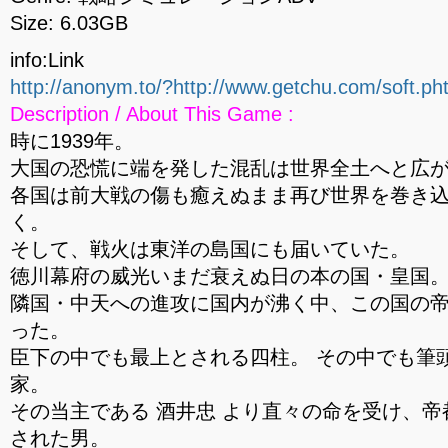
Size: 6.03GB
info:Link
http://anonym.to/?http://www.getchu.com/soft.p
Description / About This Game :
時に1939年。
大国の恐慌に端を発した混乱は世界全土へと広
各国は前大戦の傷も癒えぬまま再び世界を巻き
く。
そして、戦火は東洋の島国にも届いていた。
徳川幕府の威光いまだ衰えぬ日の本の国・皇国
隣国・中天への進攻に国内が沸く中、この国の
った。
臣下の中でも最上とされる四柱。 その中でも筆
家。
その当主である 酒井忠 より直々の命を受け、
された男。