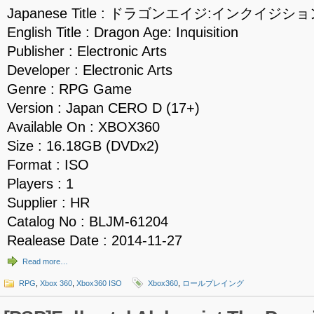
Japanese Title : ドラゴンエイジ:インクイジシ
English Title : Dragon Age: Inquisition
Publisher : Electronic Arts
Developer : Electronic Arts
Genre : RPG Game
Version : Japan CERO D (17+)
Available On : XBOX360
Size : 16.18GB (DVDx2)
Format : ISO
Players : 1
Supplier : HR
Catalog No : BLJM-61204
Realease Date : 2014-11-27
Read more…
RPG
,
Xbox 360
,
Xbox360 ISO
Xbox360
,
ロールプレイング