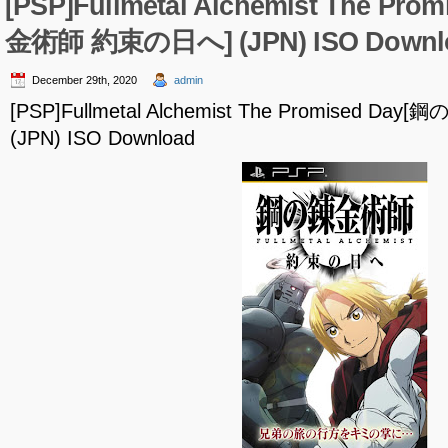
[PSP]Fullmetal Alchemist The Pr
金術師 約束の日へ] (JPN) ISO Downl
December 29th, 2020
admin
[PSP]Fullmetal Alchemist The Promised 
(JPN) ISO Download