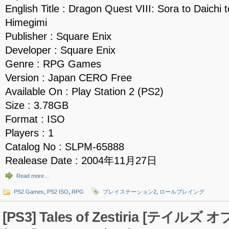
English Title : Dragon Quest VIII: Sora to Daichi
Himegimi
Publisher : Square Enix
Developer : Square Enix
Genre : RPG Games
Version : Japan CERO Free
Available On : Play Station 2 (PS2)
Size : 3.78GB
Format : ISO
Players : 1
Catalog No : SLPM-65888
Realease Date : 2004年11月27日
Read more…
PS2 Games
,
PS2 ISO
,
RPG
プレイステーション2
,
ロールプレイング
[PS3] Tales of Zestiria [テイル