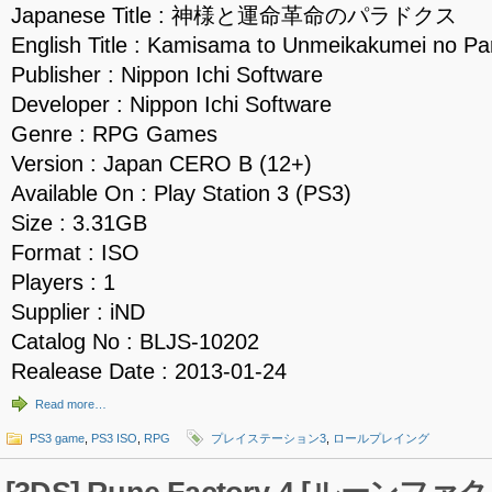
Japanese Title : 神様と運命革命のパラドクス
English Title : Kamisama to Unmeikakumei no P
Publisher : Nippon Ichi Software
Developer : Nippon Ichi Software
Genre : RPG Games
Version : Japan CERO B (12+)
Available On : Play Station 3 (PS3)
Size : 3.31GB
Format : ISO
Players : 1
Supplier : iND
Catalog No : BLJS-10202
Realease Date : 2013-01-24
Read more…
PS3 game
,
PS3 ISO
,
RPG
プレイステーション3
,
ロールプレイング