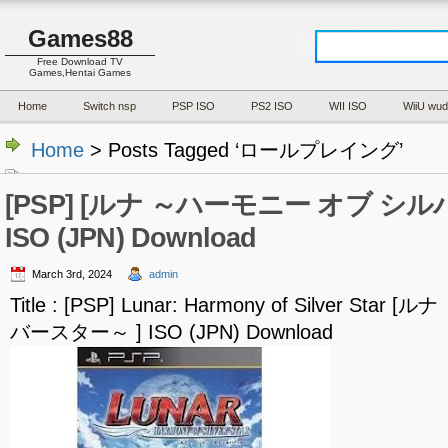
Games88
Free Download TV
Games,Hentai Games
Home
Switch nsp
PSP ISO
PS2 ISO
WII ISO
WiiU wud
Home
> Posts Tagged ‘ロールプレイング’
[PSP] [ルナ ～ハーモニー オブ シル
ISO (JPN) Download
March 3rd, 2024
admin
Title : [PSP] Lunar: Harmony of Silver S
バースター～ ] ISO (JPN) Download