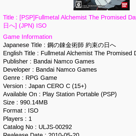
Title : [PSP]Fullmetal Alchemist The Prom
日へ] (JPN) ISO
Game Information
Japanese Title : 鋼の錬金術師 約束の日へ
English Title : Fullmetal Alchemist The Promised
Publisher : Bandai Namco Games
Developer : Bandai Namco Games
Genre : RPG Game
Version : Japan CERO C (15+)
Available On : Play Station Portable (PSP)
Size : 990.14MB
Format : ISO
Players : 1
Catalog No : ULJS-00292
Realease Date : 2010-05-20