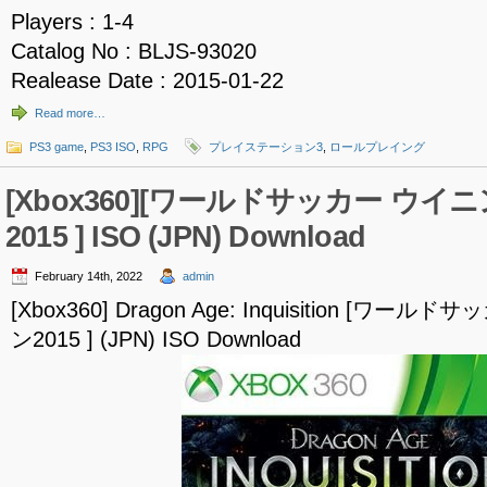
Players : 1-4
Catalog No : BLJS-93020
Realease Date : 2015-01-22
Read more…
PS3 game
,
PS3 ISO
,
RPG
プレイステーション3
,
ロールプレイング
[Xbox360][ワールドサッカー ウ
2015 ] ISO (JPN) Download
February 14th, 2022
admin
[Xbox360] Dragon Age: Inquisition [
ン2015 ] (JPN) ISO Download