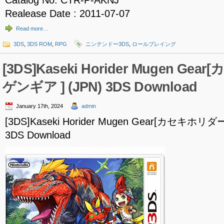
Catalog No: CTR-P-AKNJ
Realease Date : 2011-07-07
Read more…
3DS
,
3DS ROM
,
RPG
ニンテンドー3DS
,
ロールプレイング
[3DS]Kaseki Horider Mugen G
ゲンギア ] (JPN) 3DS Download
January 17th, 2024
admin
[3DS]Kaseki Horider Mugen Gear[カセキホリ
3DS Download