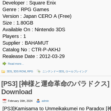
Developer : Square Enix
Genre : RPG Games
Version : Japan CERO A (Free)
Size : 1.80GB
Available On : Nintendo 3DS
Players : 1
Supplier : BAHAMUT
Catalog No : CTR-P-AKHJ
Realease Date : 2012-03-29
Read more…
3DS
,
3DS ROM
,
RPG
ニンテンドー3DS
,
ロールプレイング
[PS3] [神様と運命革命のパラドクス] IS
Download
February 16th, 2024
admin
[PS3]Kamisama to Unmeikakumei no Par