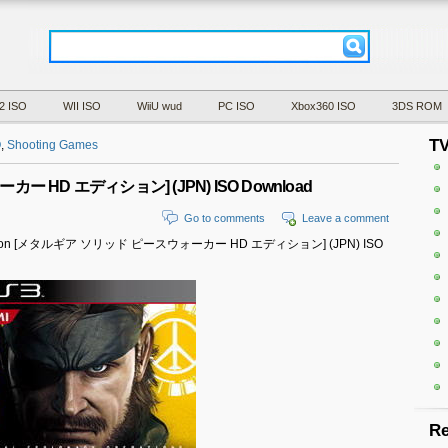
2 ISO
WII ISO
WiiU wud
PC ISO
Xbox360 ISO
3DS ROM
T
O
,
Shooting Games
 HD エディション] (JPN) ISO Download
Go to comments
Leave a comment
r HD Edition [メタルギア ソリッド ピースウォーカー HD エディション] (JPN) ISO
Re