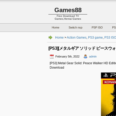
Games88
Free Download TV
Games,Hentai Games
Home
Switch nsp
PSP ISO
PS
Home
>
Action Games
,
PS3 game
,
PS3 IS
[PS3][メタルギア ソリッド ピースウォーカー
February 5th, 2022
admin
[PS3] Metal Gear Solid: Peace Walke
Download