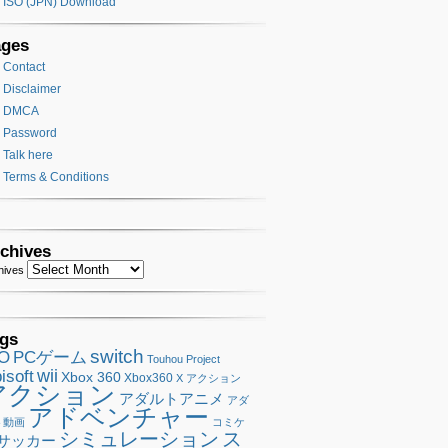
ISO (JPN) Download
ages
Contact
Disclaimer
DMCA
Password
Talk here
Terms & Conditions
chives
hives
gs
switch
SO
PCゲーム
Touhou Project
wii
isoft
Xbox 360
Xbox360
X アクション
アクション
アダルトアニメ
アダ
アドベンチャー
ト動画
コミケ
シミュレーション
ス
サッカー