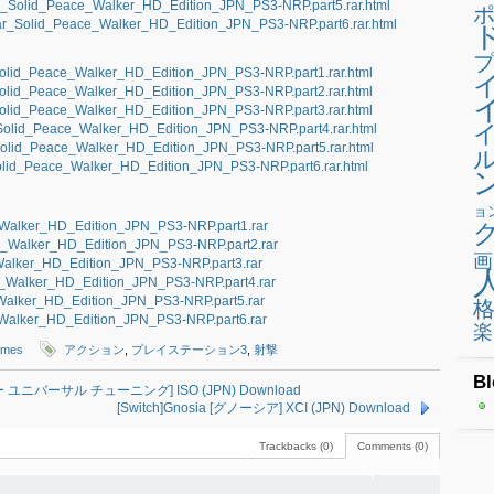
ar_Solid_Peace_Walker_HD_Edition_JPN_PS3-NRP.part5.rar.html
ar_Solid_Peace_Walker_HD_Edition_JPN_PS3-NRP.part6.rar.html
プ
_Solid_Peace_Walker_HD_Edition_JPN_PS3-NRP.part1.rar.html
_Solid_Peace_Walker_HD_Edition_JPN_PS3-NRP.part2.rar.html
_Solid_Peace_Walker_HD_Edition_JPN_PS3-NRP.part3.rar.html
r_Solid_Peace_Walker_HD_Edition_JPN_PS3-NRP.part4.rar.html
_Solid_Peace_Walker_HD_Edition_JPN_PS3-NRP.part5.rar.html
_Solid_Peace_Walker_HD_Edition_JPN_PS3-NRP.part6.rar.html
ョ
e_Walker_HD_Edition_JPN_PS3-NRP.part1.rar
ce_Walker_HD_Edition_JPN_PS3-NRP.part2.rar
画
e_Walker_HD_Edition_JPN_PS3-NRP.part3.rar
ce_Walker_HD_Edition_JPN_PS3-NRP.part4.rar
e_Walker_HD_Edition_JPN_PS3-NRP.part5.rar
e_Walker_HD_Edition_JPN_PS3-NRP.part6.rar
楽
ames
アクション
,
プレイステーション3
,
射撃
Bl
ニバーサル チューニング] ISO (JPN) Download
[Switch]Gnosia [グノーシア] XCI (JPN) Download
Trackbacks (0)
Comments (0)