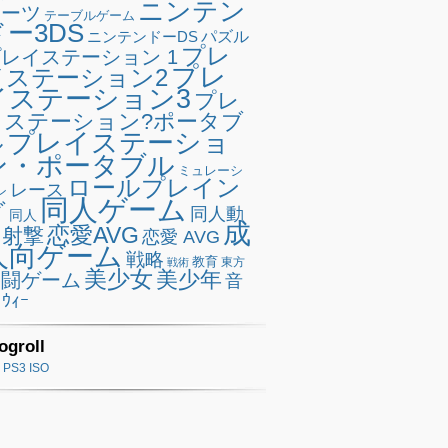
ニンテン
ポーツ
テーブルゲーム
ドー3DS
ニンテンドーDS
パズル
プレ
レイステーション 1
プレ
イステーション2
イステーション3
プレ
イステーション?ポータブ
プレイステーショ
ル
ン・ポータブル
ミュレーシ
ロールプレイン
レース
ン
同人ゲーム
グ
同人動
同人
成
恋愛AVG
射撃
恋愛 AVG
人向ゲーム
戦略
教育
東方
戦術
美少女
美少年
格闘ゲーム
音
ｳｨｰ
ogroll
PS3 ISO