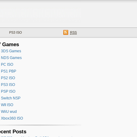
PS3 ISO
RSS
V Games
3DS Games
NDS Games
PC ISO
PS1 PBP
PS2 ISO
PS3 ISO
PSP ISO
Switch NSP
WII ISO
WiiU wud
Xbox360 ISO
cent Posts