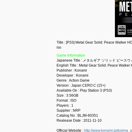
Title : [PS3] Metal Gear Solid: Peac
iso
Game Information
Japanese Title : メタルギア ソリッド ピ
English Title : Metal Gear Solid: Peace Walker
Publisher : Konami
Developer : Konami
Genre : Action Game
Version : Japan CERO C (15+)
Available On : Play Station 3 (PS3)
Size : 3.56GB
Format : ISO
Players : 1
Supplier : NRP
Catalog No : BLJM-60351
Realease Date : 2011-11-10
Official Website :
http://www.konami.jp/kojima_