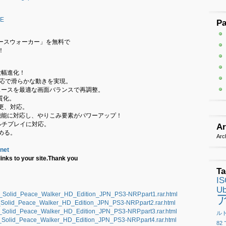
aE
P
 ピースウォーカー」を無料で
！
大幅進化！
対応で滑らかな動きを実現。
ェースを最適な画面バランスで再調整。
質化。
更、対応。
解除機能に対応し、やりこみ要素がパワーアップ！
ルチプレイに対応。
Ar
める。
Arc
.net
inks to your site.Thank you
Ta
I
Ub
r_Solid_Peace_Walker_HD_Edition_JPN_PS3-NRP.part1.rar.html
r_Solid_Peace_Walker_HD_Edition_JPN_PS3-NRP.part2.rar.html
r_Solid_Peace_Walker_HD_Edition_JPN_PS3-NRP.part3.rar.html
ル
r_Solid_Peace_Walker_HD_Edition_JPN_PS3-NRP.part4.rar.html
82