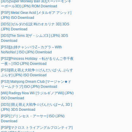
[3DS]Super Monkey Ball 3D[スーパーモンキ
ーボール3D] (JPN) ROM Download
[PSP] Metal Gear Acid [メタルギア アシッド]
(JPN) ISO Download
[3DS] [ゼルダの伝説 時のオカリナ 3D] 3DS
(JPN) Download
[3DS]The Sims 3[ザ・シムズ3 ] (JPN) 3DS
Download
[PS3][お姉チャンバラZ～カグラ～With
NoNoNo! ] ISO (JPN) Download
[PS2][Princess Holiday ～転がるりんご亭千夜
一夜～] ISO (JPN) Download
[PS3][萌え萌え大戦争☆げんだいばｰん ぷらす
ぷらす] (JPN) ISO Download
[PS3] Mahjong Dream Club [マージャン★ド
リームクラブ] ISO (JPN) Download
[Wii] Radirgy Noa Wii [ラジルギノアWii] (JPN)
ISO Download
[3DS] [萌え萌え大戦争☆げんだいばーん 3D ]
(JPN) 3DS Download
[PSP] [プリンセス・アーサー] ISO (JPN)
Download
[PSP][マクロス トライアングルフロンティア]