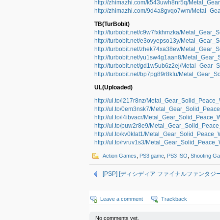
http://zhimazhi.com/k543uwh8nr5q/Metal_Ge
http://zhimazhi.com/9d4a8gvqo7wm/Metal_Ge
TB(TurBobit)
http://turbobit.net/c9w7fxkhmzka/Metal_Gear
http://turbobit.net/e3ovyepso13y/Metal_Gear
http://turbobit.net/zhek74xa38ev/Metal_Gear
http://turbobit.net/yu1sw4g1aan8/Metal_Gea
http://turbobit.net/gd1w5ub6z2ej/Metal_Gear
http://turbobit.net/bp7pg89r8kfu/Metal_Gear
UL(Uploaded)
http://ul.to/l217r8nz/Metal_Gear_Solid_Peac
http://ul.to/0em3nsk7/Metal_Gear_Solid_Pea
http://ul.to/i4ibvacr/Metal_Gear_Solid_Peac
http://ul.to/puw2r8e9/Metal_Gear_Solid_Pea
http://ul.to/kv0klat1/Metal_Gear_Solid_Peac
http://ul.to/rvruv1s3/Metal_Gear_Solid_Peac
Action Games
,
PS3 game
,
PS3 ISO
,
Shooting G
[PSP] [ディシディア ファイナルファンタジー ユ
Leave a comment
Trackback
No comments yet.