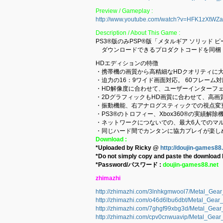
Preview / Gameplay :
http://www.youtube.com/watch?v=HFK1zXtWZ
Description / About This Game :
PS3®版のみPSP®版「メタルギア ソリッド
ダウンロードできるプロダクトコードを同梱
HDエディションの特徴
・携帯機の画質から高精細なHDクオリティに
・迫力の16：9ワイド画面対応。 60フレーム
・HD解像度に合わせて、ユーザーインターフ
・2DグラフィックもHD画質に合わせて、高画
・振動機能、右アナログスティックでの視点変
・PS3®のトロフィー、Xbox360®の実績
・ネットワークにつないでの、最大6人でのマ
・同じハード間でカンタンに協力プレイが楽し
Download :
*Uploaded by Ricky @
http://doujin-games88
*Do not simply copy and paste the download l
*Password/パスワード :
doujin-games88.net
zhimazhi
http://zhimazhi.com/3lnhkgmwool7/Metal_Gea
http://zhimazhi.com/o46d6lbu6dbt/Metal_Gea
http://zhimazhi.com/7ghgf99xbg3d/Metal_Gea
http://zhimazhi.com/cpv0cnwuavip/Metal_Gea