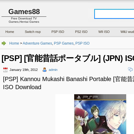
Games88
Free Download TV
Games,Hentai Games
Home
Switch nsp
PSP ISO
PS2 ISO
WII ISO
WiiU wud
Home
>
Adventure Games
,
PSP Games
,
PSP ISO
[PSP] [官能昔話ポータブル] (JPN) ISO
January 19th, 2012
admin
[PSP] Kannou Mukashi Banashi Portable [
ISO Download