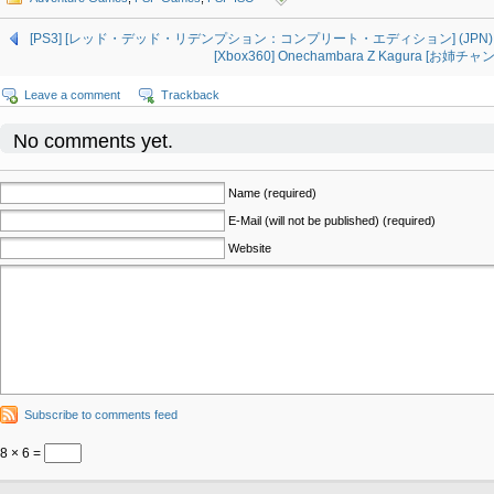
[PS3] [レッド・デッド・リデンプション：コンプリート・エディション] (JPN) IS
[Xbox360] Onechambara Z Kagura [お姉チャ
Leave a comment
Trackback
No comments yet.
Name (required)
E-Mail (will not be published) (required)
Website
Subscribe to comments feed
8 × 6 =