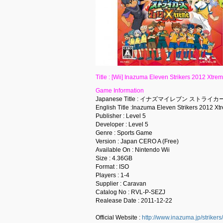
Title : [Wii] Inazuma Eleven Striker
Game Information
Japanese Title : イナズマイレブン ストラ
English Title :Inazuma Eleven Strikers 2012 Xt
Publisher : Level 5
Developer : Level 5
Genre : Sports Game
Version : Japan CERO A (Free)
Available On : Nintendo Wii
Size : 4.36GB
Format : ISO
Players : 1-4
Supplier : Caravan
Catalog No : RVL-P-SEZJ
Realease Date : 2011-12-22
Official Website :
http://www.inazuma.jp/strikers/