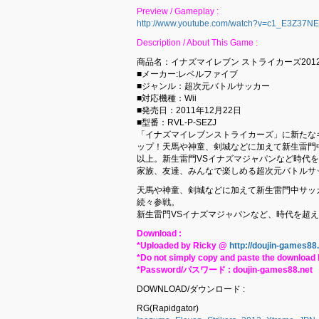
Preview / Gameplay :
http://www.youtube.com/watch?v=c1_E3Z37NE
Description / About This Game :
商品名：イナズマイレブン ストライカーズ201
■メーカー:レベルファイブ
■ジャンル：超次元バトルサッカー
■対応機種：Wii
■発売日：2011年12月22日
■型番：RVL-P-SEZJ
「イナズマイレブンストライカーズ」に新たな
ップ！天馬や神童、剣城などに加えて新生雷門中
以上。新生雷門VSイナズマジャパンなど時代
家族、友達、みんなで楽しめる超次元バトルサ
天馬や神童、剣城などに加えて新生雷門中サッ
続々参戦。
新生雷門VSイナズマジャパンなど、時代を超
Download :
*Uploaded by Ricky @
http://doujin-games88
*Do not simply copy and paste the download l
*Password/パスワード : doujin-games88.net
DOWNLOAD/ダウンロード :
RG(Rapidgator)