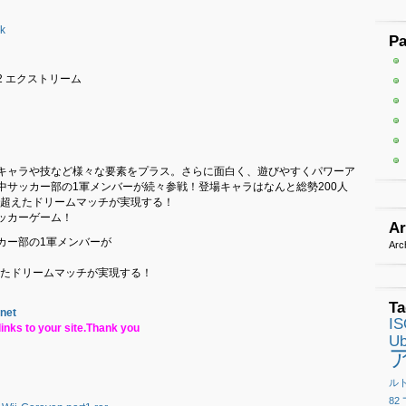
k
P
2 エクストリーム
キャラや技など様々な要素をプラス。さらに面白く、遊びやすくパワーア
サッカー部の1軍メンバーが続々参戦！登場キャラはなんと総勢200人
を超えたドリームマッチが実現する！
ッカーゲーム！
Ar
カー部の1軍メンバーが
Arc
えたドリームマッチが実現する！
Ta
.net
I
inks to your site.Thank you
Ub
ル
82