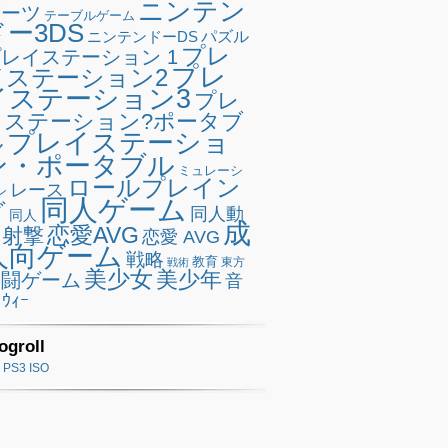
ニンテン
ポーツ
テーブルゲーム
ドー3DS
ニンテンドーDS
パズル
プレ
レイステーション 1
プレ
イステーション2
イステーション3
プレ
イステーション?ポータブ
プレイステーショ
ル
ン・ポータブル
ミュレーシ
ロールプレイン
レース
ン
同人ゲーム
グ
同人動
同人
成
恋愛AVG
射撃
恋愛 AVG
人向ゲーム
戦略
教育
東方
戦術
美少女
美少年
格闘ゲーム
音
ｳｨｰ
ogroll
PS3 ISO