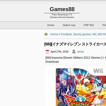
Games88
Free Download TV
Games,Hentai Games
Home
Switch nsp
PSP ISO
PS
Home
>
Football
,
Sports games
,
Wii
,
WII IS
[Wii][イナズマイレブン ストライカーズ 20
April 27th, 2018
admin
[Wii] Inazuma Eleven Strikers 2012 
Download