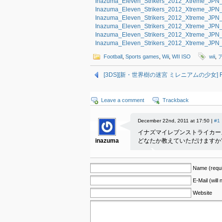
Inazuma_Eleven_Strikers_2012_Xtreme_JPN_W
Inazuma_Eleven_Strikers_2012_Xtreme_JPN_W
Inazuma_Eleven_Strikers_2012_Xtreme_JPN_W
Inazuma_Eleven_Strikers_2012_Xtreme_JPN_W
Inazuma_Eleven_Strikers_2012_Xtreme_JPN_W
Inazuma_Eleven_Strikers_2012_Xtreme_JPN_W
Football
,
Sports games
,
Wii
,
WII ISO
wii
,
[3DS][新・世界樹の迷宮 ミレニアムの少女] ROM 
Leave a comment
Trackback
December 22nd, 2011 at 17:50 |
#1
イナズマイレブンストライカー
inazuma
どなたか教えていただけますか
Name (requi
E-Mail (will
Website