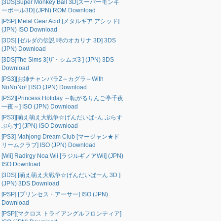
[3DS]Super Monkey Ball 3D[スーパーモンキ
ーボール3D] (JPN) ROM Download
[PSP] Metal Gear Acid [メタルギア アシッド]
(JPN) ISO Download
[3DS] [ゼルダの伝説 時のオカリナ 3D] 3DS
(JPN) Download
[3DS]The Sims 3[ザ・シムズ3 ] (JPN) 3DS
Download
[PS3][お姉チャンバラZ～カグラ～With
NoNoNo! ] ISO (JPN) Download
[PS2][Princess Holiday ～転がるりんご亭千夜
一夜～] ISO (JPN) Download
[PS3][萌え萌え大戦争☆げんだいばｰん ぷらす
ぷらす] (JPN) ISO Download
[PS3] Mahjong Dream Club [マージャン★ド
リームクラブ] ISO (JPN) Download
[Wii] Radirgy Noa Wii [ラジルギノアWii] (JPN)
ISO Download
[3DS] [萌え萌え大戦争☆げんだいばーん 3D ]
(JPN) 3DS Download
[PSP] [プリンセス・アーサー] ISO (JPN)
Download
[PSP][マクロス トライアングルフロンティア]