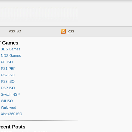
PS3 ISO
RSS
V Games
3DS Games
NDS Games
PC ISO
PS1 PBP
PS2 ISO
PS3 ISO
PSP ISO
Switch NSP
WII ISO
WiiU wud
Xbox360 ISO
cent Posts