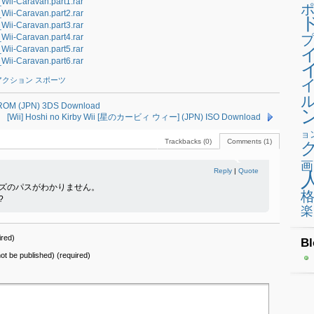
ii-Caravan.part1.rar
ii-Caravan.part2.rar
ii-Caravan.part3.rar
ii-Caravan.part4.rar
プ
ii-Caravan.part5.rar
ii-Caravan.part6.rar
アクション スポーツ
(JPN) 3DS Download
[Wii] Hoshi no Kirby Wii [星のカービィ ウィー] (JPN) ISO Download
ョ
Trackbacks (0)
Comments (1)
画
Reply
|
Quote
ズのパスがわかりません。
?
楽
red)
Bl
 not be published) (required)