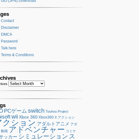
ISO (JPN) Download
ages
Contact
Disclaimer
DMCA
Password
Talk here
Terms & Conditions
chives
hives
gs
switch
SO
PCゲーム
Touhou Project
wii
isoft
Xbox 360
Xbox360
X アクション
アクション
アダルトアニメ
アダ
アドベンチャー
ト動画
コミケ
シミュレーション
ス
サッカー