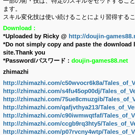
一部の術・技は、特定のスキルをセットするこ
ます。
スキル変化技は使い続けることにより習得する
Download :
*Uploaded by Ricky @
http://doujin-games88.
*Do not simply copy and paste the download l
site.Thank you
*Password/パスワード :
doujin-games88.net
zhimazhi
http://zhimazhi.com/c50wvocr6k8a/Tales_of_
http://zhimazhi.com/s4fu45op00dj/Tales_of_V
http://zhimazhi.com/75ue8cmuzgib/Tales_of_
http://zhimazhi.com/qafjvthya213/Tales_of_V
http://zhimazhi.com/c90iwmwqtfaf/Tales_of_
http://zhimazhi.com/ccgb9rq3hty5/Tales_of_V
http://zhimazhi.com/p07rvcny4wtp/Tales_of_