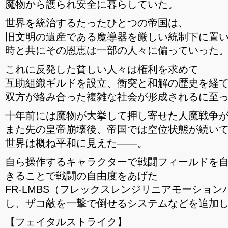
魔物から護られ安全に暮らしていた。
世界を統治するたったひとつの帝国は、
旧文明の遺産である魔導器を厳しい統制下に置
時と共にその恩恵は一部の人々に偏っていった
これに反発した貧しい人々は権利を求めて
互助組織ギルドを設立、衝突と和解の歴史を経
双方が絡み合った複雑な社会が形成されるに至
十年前には魔物が大挙して押し寄せた人魔戦争
また先の皇帝崩壊後、帝国では空位状態が続い
世界は概ね平和に見えた――。
自ら操作するキャラクターで戦闘フィールドを
きることで戦闘の自由度をあげた
FR-LMBS（フレックスレンジリニアモーショ
し、ザコ敵を一撃で倒せるシステムなどを追加
【フェイタルストライク】