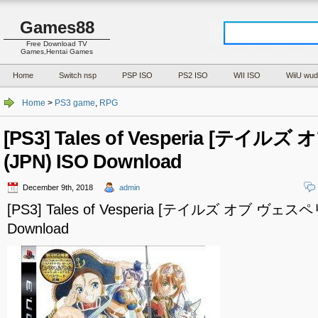
Games88
Free Download TV
Games,Hentai Games
Home
Switch nsp
PSP ISO
PS2 ISO
WII ISO
WiiU wud
Home
>
PS3 game
,
RPG
[PS3] Tales of Vesperia [テイ
(JPN) ISO Download
December 9th, 2018
admin
[PS3] Tales of Vesperia [テイルズ オブ ヴェスペリ
Download