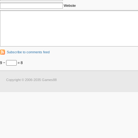
Website
Subscribe to comments feed
9 −
= 8
Copyright © 2006-2035 Games88