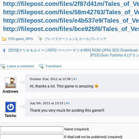
http://filepost.com/files/2f87d41m/Tales_of_
http://filepost.com/files/58m42763/Tales_of_
http://filepost.com/files/e4b537e9/Tales_of_
http://filepost.com/files/bce925f6/Tales_of_
PS3 game
,
RPG
プレイステーション3
,
ロールプレイング
[3DS][マリオ＆ルイージRPG ペーパーマリオMIX] ROM (JPN) 3DS Download
[PS3] Gran Turismo 6 [グ
Leave a comment
Trackback
October 31st, 2012 at 12:38 |
#1
Hi, thanks a lot. This game is amazing
Andrews
July 5th, 2013 at 13:15 |
#2
Thank you very muck for posting this game!!!
Taishu
Name (required)
E-Mail (will not be published) (required)