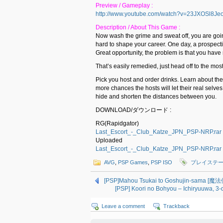
Preview / Gameplay :
http://www.youtube.com/watch?v=23JXOSl8Je
Description / About This Game :
Now wash the grime and sweat off, you are goin
hard to shape your career. One day, a prospect
Great opportunity, the problem is that you have 
That’s easily remedied, just head off to the m
Pick you host and order drinks. Learn about th
more chances the hosts will let their real selve
hide and shorten the distances between you.
DOWNLOAD/ダウンロード :
RG(Rapidgator)
Last_Escort_-_Club_Katze_JPN_PSP-NRP.rar
Uploaded
Last_Escort_-_Club_Katze_JPN_PSP-NRP.rar
AVG
,
PSP Games
,
PSP ISO
プレイステ
[PSP]Mahou Tsukai to Goshujin-sama 
[PSP] Koori no Bohyou – Ichiryuu
Leave a comment
Trackback