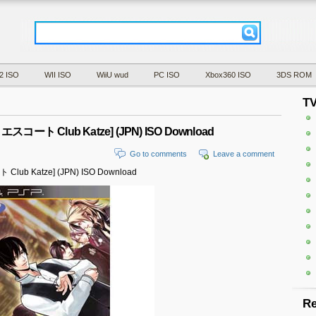
2 ISO
WII ISO
WiiU wud
PC ISO
Xbox360 ISO
3DS ROM
T
ラストエスコート Club Katze] (JPN) ISO Download
Go to comments
Leave a comment
 Club Katze] (JPN) ISO Download
Re