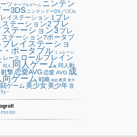
ニンテン
ポーツ
テーブルゲーム
ドー3DS
ニンテンドーDS
パズル
プレ
レイステーション 1
プレ
イステーション2
イステーション3
プレ
イステーション?ポータブ
プレイステーショ
ル
ン・ポータブル
ミュレーシ
ロールプレイン
レース
ン
同人ゲーム
グ
同人動
同人
成
恋愛AVG
射撃
恋愛 AVG
人向ゲーム
戦略
教育
東方
戦術
美少女
美少年
格闘ゲーム
音
ｳｨｰ
ogroll
PS3 ISO