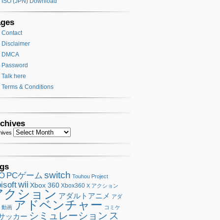
ISO (JPN) Download
ages
Contact
Disclaimer
DMCA
Password
Talk here
Terms & Conditions
chives
hives
gs
switch
SO
PCゲーム
Touhou Project
wii
isoft
Xbox 360
Xbox360
X アクション
アクション
アダルトアニメ
アダ
アドベンチャー
ト動画
コミケ
シミュレーション
ス
サッカー