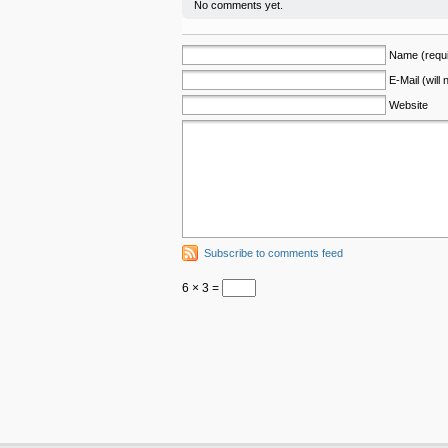
No comments yet.
Name (requi
E-Mail (will
Website
Subscribe to comments feed
6 × 3 =