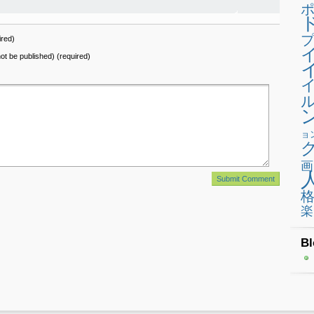
プ
red)
 not be published) (required)
ョ
画
楽
Bl