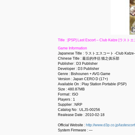
Title : [PSP] Last Escort – Club Katze [ラ
Game Information
Japanese Title : ラストエスコート -Club Katze-
Chinese Title : 最后的伴侣 猫之俱乐部
Publisher : D3 Publisher
Developer : D3 Publisher
Genre : Bishounen + AVG Game
Version : Japan CERO D (17+)
Available On : Play Station Portable (PSP)
Size : 480.87MB
Format : ISO
Players : 1
Supplier : NRP
Catalog No : ULJS-00256
Realease Date : 2010-02-18
Official Website :
http://www.d3p.co.jp/lastescort
System Firmware : —