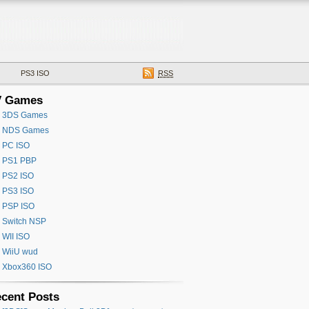
PS3 ISO
RSS
V Games
3DS Games
NDS Games
PC ISO
PS1 PBP
PS2 ISO
PS3 ISO
PSP ISO
Switch NSP
WII ISO
WiiU wud
Xbox360 ISO
cent Posts