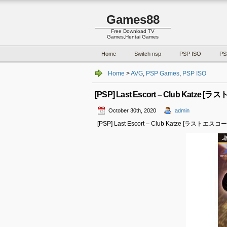
Games88
Free Download TV
Games,Hentai Games
Home
Switch nsp
PSP ISO
PS
Home
>
AVG
,
PSP Games
,
PSP ISO
[PSP] Last Escort – Club Katze [
October 30th, 2020
admin
[PSP] Last Escort – Club Katze [ラストエスコート