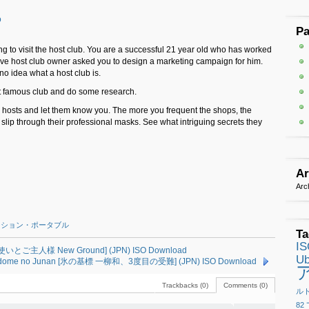
o
P
g to visit the host club. You are a successful 21 year old who has worked
ive host club owner asked you to design a marketing campaign for him.
no idea what a host club is.
ost famous club and do some research.
e hosts and let them know you. The more you frequent the shops, the
s slip through their professional masks. See what intriguing secrets they
Ar
Arc
ーション・ポータブル
Ta
I
[魔法使いとご主人様 New Ground] (JPN) ISO Download
Ub
wa, 3-dome no Junan [氷の基標 一柳和、3度目の受難] (JPN) ISO Download
Trackbacks (0)
Comments (0)
ル
82