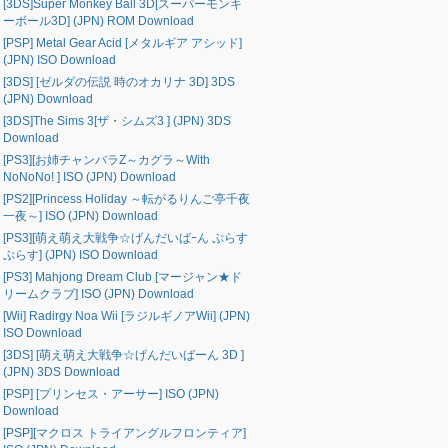
[3DS]Super Monkey Ball 3D[スーパーモンキ
ーボール3D] (JPN) ROM Download
[PSP] Metal Gear Acid [メタルギア アシッド]
(JPN) ISO Download
[3DS] [ゼルダの伝説 時のオカリナ 3D] 3DS
(JPN) Download
[3DS]The Sims 3[ザ・シムズ3 ] (JPN) 3DS
Download
[PS3][お姉チャンバラZ～カグラ～With
NoNoNo! ] ISO (JPN) Download
[PS2][Princess Holiday ～転がるりんご亭千夜
一夜～] ISO (JPN) Download
[PS3][萌え萌え大戦争☆げんだいばｰん ぷらす
ぷらす] (JPN) ISO Download
[PS3] Mahjong Dream Club [マージャン★ド
リームクラブ] ISO (JPN) Download
[Wii] Radirgy Noa Wii [ラジルギノアWii] (JPN)
ISO Download
[3DS] [萌え萌え大戦争☆げんだいばーん 3D ]
(JPN) 3DS Download
[PSP] [プリンセス・アーサー] ISO (JPN)
Download
[PSP][マクロス トライアングルフロンティア]