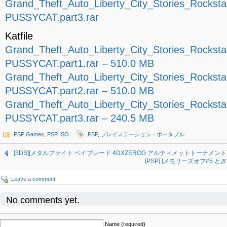
Grand_Theft_Auto_Liberty_City_Stories_Rockst
PUSSYCAT.part3.rar
Katfile
Grand_Theft_Auto_Liberty_City_Stories_Rockst
PUSSYCAT.part1.rar – 510.0 MB
Grand_Theft_Auto_Liberty_City_Stories_Rockst
PUSSYCAT.part2.rar – 510.0 MB
Grand_Theft_Auto_Liberty_City_Stories_Rockst
PUSSYCAT.part3.rar – 240.5 MB
PSP Games
,
PSP ISO
PSP
,
プレイステーション・ポータブル
[3DS][メタルファイト ベイブレード 4DXZEROG アルティメットトーナメント] (JP
[PSP] [メモリーズオフ#5 とぎれ
Leave a comment
No comments yet.
Name (required)