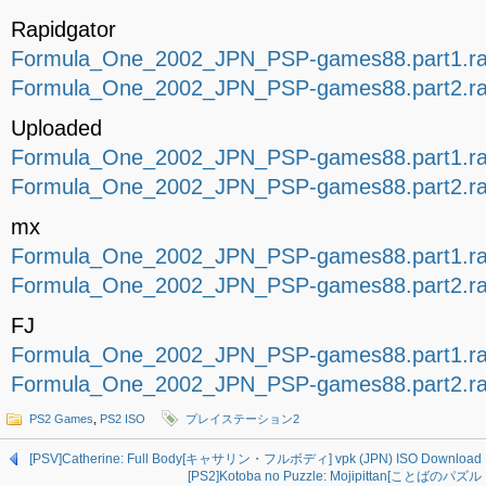
Rapidgator
Formula_One_2002_JPN_PSP-games88.part1.ra
Formula_One_2002_JPN_PSP-games88.part2.ra
Uploaded
Formula_One_2002_JPN_PSP-games88.part1.ra
Formula_One_2002_JPN_PSP-games88.part2.ra
mx
Formula_One_2002_JPN_PSP-games88.part1.rar
Formula_One_2002_JPN_PSP-games88.part2.rar
FJ
Formula_One_2002_JPN_PSP-games88.part1.ra
Formula_One_2002_JPN_PSP-games88.part2.ra
PS2 Games
,
PS2 ISO
プレイステーション2
[PSV]Catherine: Full Body[キャサリン・フルボディ] vpk (JPN) ISO Download
[PS2]Kotoba no Puzzle: Mojipittan[ことばのパズ