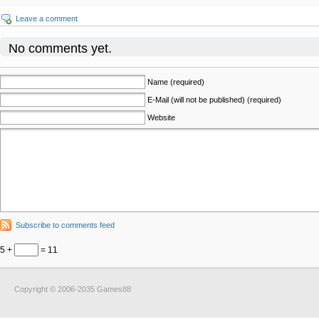
Leave a comment
No comments yet.
Name (required)
E-Mail (will not be published) (required)
Website
Subscribe to comments feed
5 +
= 11
Copyright © 2006-2035 Games88