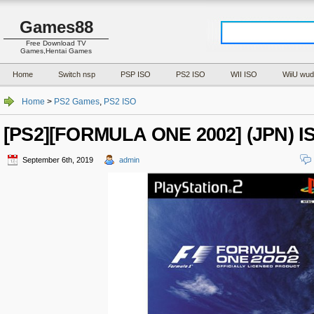
Games88
Free Download TV
Games,Hentai Games
Home
Switch nsp
PSP ISO
PS2 ISO
WII ISO
WiiU wud
Home
>
PS2 Games
,
PS2 ISO
[PS2][FORMULA ONE 2002] (JPN) I
September 6th, 2019
admin