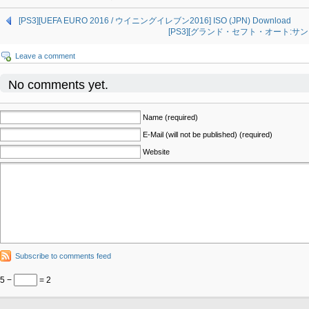
[PS3][UEFA EURO 2016 / ウイニングイレブン2016] ISO (JPN) Download
[PS3][グランド・セフト・オート:サンアンド
Leave a comment
No comments yet.
Name (required)
E-Mail (will not be published) (required)
Website
Subscribe to comments feed
5 −
= 2