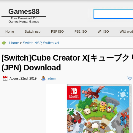
Games88
Free Download TV
Games,Hentai Games
Home
Switch nsp
PSP ISO
PS2 ISO
WII ISO
WiiU wud
Home
>
Switch NSP
,
Switch xci
[Switch]Cube Creator X[キュー
(JPN) Download
August 22nd, 2019
admin