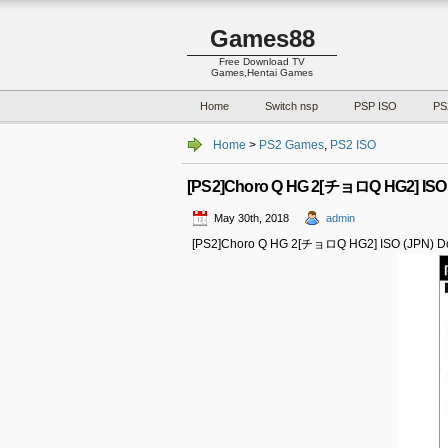
Games88
Free Download TV
Games,Hentai Games
Home
Switch nsp
PSP ISO
PS
Home
>
PS2 Games
,
PS2 ISO
[PS2]Choro Q HG 2[チョロQ HG2] ISO 
May 30th, 2018
admin
[PS2]Choro Q HG 2[チョロQ HG2] ISO (JPN) D