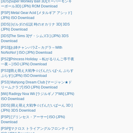
[3DS]Super Monkey Ball 3D[スーパーモンキ
ーボール3D] (JPN) ROM Download
[PSP] Metal Gear Acid [メタルギア アシッド]
(JPN) ISO Download
[3DS] [ゼルダの伝説 時のオカリナ 3D] 3DS
(JPN) Download
[3DS]The Sims 3[ザ・シムズ3 ] (JPN) 3DS
Download
[PS3][お姉チャンバラZ～カグラ～With
NoNoNo! ] ISO (JPN) Download
[PS2][Princess Holiday ～転がるりんご亭千夜
一夜～] ISO (JPN) Download
[PS3][萌え萌え大戦争☆げんだいばｰん ぷらす
ぷらす] (JPN) ISO Download
[PS3] Mahjong Dream Club [マージャン★ド
リームクラブ] ISO (JPN) Download
[Wii] Radirgy Noa Wii [ラジルギノアWii] (JPN)
ISO Download
[3DS] [萌え萌え大戦争☆げんだいばーん 3D ]
(JPN) 3DS Download
[PSP] [プリンセス・アーサー] ISO (JPN)
Download
[PSP][マクロス トライアングルフロンティア]