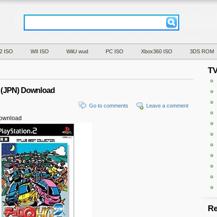
2 ISO
WII ISO
WiiU wud
PC ISO
Xbox360 ISO
3DS ROM
T
(JPN) Download
Go to comments
Leave a comment
ownload
Re