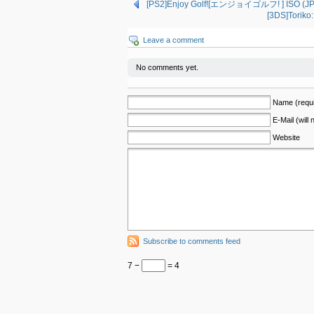
[PS2]Enjoy Golf![エンジョイゴルフ! ] ISO (JP
[3DS]Torik
Leave a comment
No comments yet.
Name (requi
E-Mail (will
Website
Subscribe to comments feed
7 −
= 4