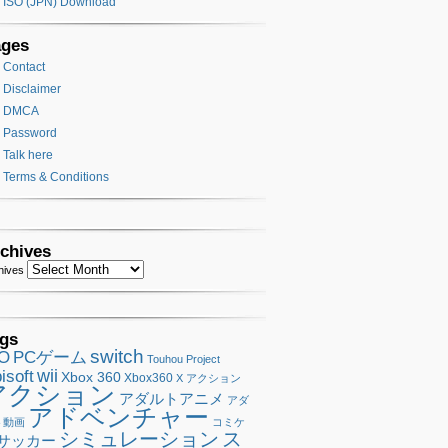
ISO (JPN) Download
ages
Contact
Disclaimer
DMCA
Password
Talk here
Terms & Conditions
chives
hives
gs
switch
SO
PCゲーム
Touhou Project
wii
isoft
Xbox 360
Xbox360
X アクション
アクション
アダルトアニメ
アダ
アドベンチャー
ト動画
コミケ
シミュレーション
ス
サッカー