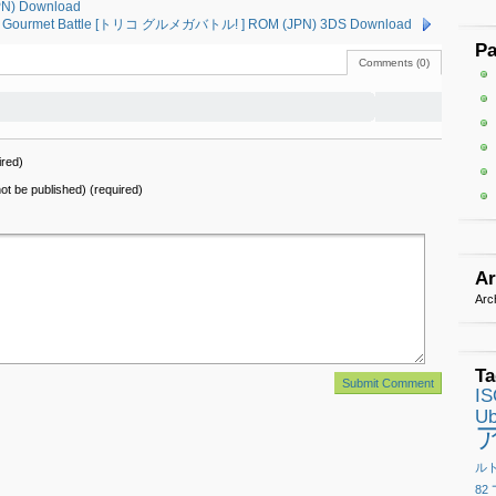
N) Download
o: Gourmet Battle [トリコ グルメガバトル! ] ROM (JPN) 3DS Download
P
Comments (0)
red)
 not be published) (required)
Ar
Arc
Ta
I
Ub
ル
82