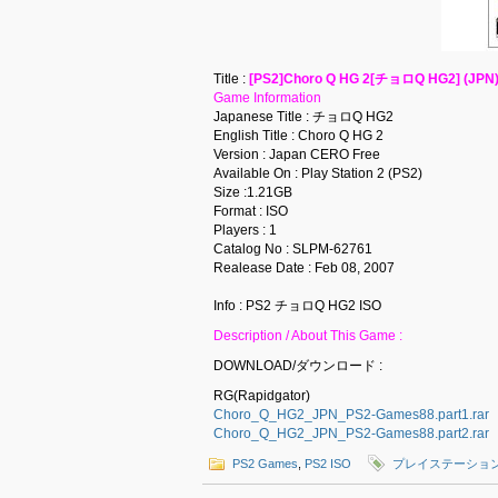
Title :
[PS2]Choro Q HG 2[チョロQ HG2] (JPN)
Game Information
Japanese Title : チョロQ HG2
English Title : Choro Q HG 2
Version : Japan CERO Free
Available On : Play Station 2 (PS2)
Size :1.21GB
Format : ISO
Players : 1
Catalog No : SLPM-62761
Realease Date : Feb 08, 2007
Info : PS2 チョロQ HG2 ISO
Description / About This Game :
DOWNLOAD/ダウンロード :
RG(Rapidgator)
Choro_Q_HG2_JPN_PS2-Games88.part1.rar
Choro_Q_HG2_JPN_PS2-Games88.part2.rar
PS2 Games
,
PS2 ISO
プレイステーション