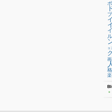
プ
ョ
画
楽
Bl