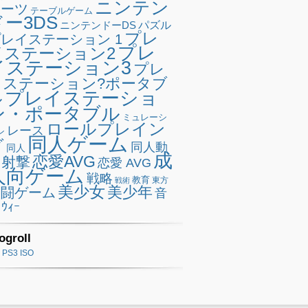
ニンテン
ポーツ
テーブルゲーム
ドー3DS
ニンテンドーDS
パズル
プレ
レイステーション 1
プレ
イステーション2
イステーション3
プレ
イステーション?ポータブ
プレイステーショ
ル
ン・ポータブル
ミュレーシ
ロールプレイン
レース
ン
同人ゲーム
グ
同人動
同人
成
恋愛AVG
射撃
恋愛 AVG
人向ゲーム
戦略
教育
東方
戦術
美少女
美少年
格闘ゲーム
音
ｳｨｰ
ogroll
PS3 ISO