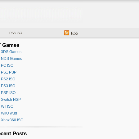
PS3 ISO
RSS
V Games
3DS Games
NDS Games
PC ISO
PS1 PBP
PS2 ISO
PS3 ISO
PSP ISO
Switch NSP
WII ISO
WiiU wud
Xbox360 ISO
cent Posts