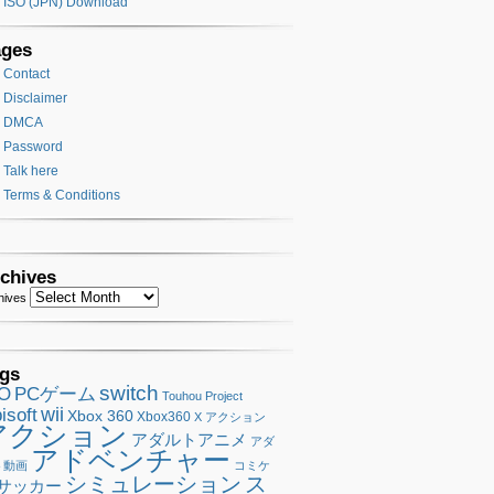
ISO (JPN) Download
ages
Contact
Disclaimer
DMCA
Password
Talk here
Terms & Conditions
chives
hives
gs
switch
SO
PCゲーム
Touhou Project
wii
isoft
Xbox 360
Xbox360
X アクション
アクション
アダルトアニメ
アダ
アドベンチャー
ト動画
コミケ
シミュレーション
ス
サッカー