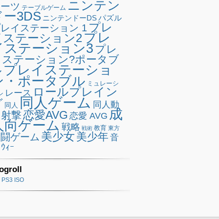
ニンテン
ポーツ
テーブルゲーム
ドー3DS
ニンテンドーDS
パズル
プレ
レイステーション 1
プレ
イステーション2
イステーション3
プレ
イステーション?ポータブ
プレイステーショ
ル
ン・ポータブル
ミュレーシ
ロールプレイン
レース
ン
同人ゲーム
グ
同人動
同人
成
恋愛AVG
射撃
恋愛 AVG
人向ゲーム
戦略
教育
東方
戦術
美少女
美少年
格闘ゲーム
音
ｳｨｰ
ogroll
PS3 ISO