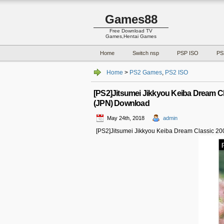
Games88
Free Download TV
Games,Hentai Games
Home
Switch nsp
PSP ISO
PS
Home
>
PS2 Games
,
PS2 ISO
[PS2]Jitsumei Jikkyou Keiba D
(JPN) Download
May 24th, 2018
admin
[PS2]Jitsumei Jikkyou Keiba Dream Cl