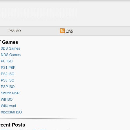
PS3 ISO
RSS
V Games
3DS Games
NDS Games
PC ISO
PS1 PBP
PS2 ISO
PS3 ISO
PSP ISO
Switch NSP
WII ISO
WiiU wud
Xbox360 ISO
cent Posts