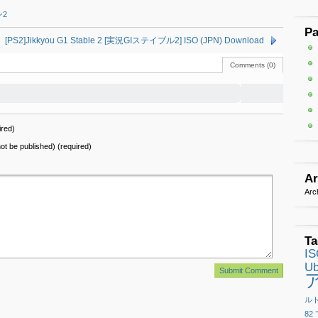
2
P
[PS2]Jikkyou G1 Stable 2 [実況GIステイブル2] ISO (JPN) Download
Comments (0)
red)
 not be published) (required)
Ar
Arc
Ta
I
Ub
ル
82