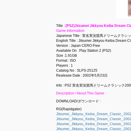
Title :
[PS2]Jitsumei Jikkyou Keiba Dre
Game Information
Japanese Title : 実名実況競馬ドリームクラシッ
English Title : Jitsumei Jikkyou Keiba Dream C
Version : Japan CERO Free
Available On : Play Station 2 (PS2)
Size :1.91GB
Format : ISO
Players : 1
Catalog No : SLPS-25125
Realease Date : 2002年5月23日
Info : PS2 実名実況競馬ドリームクラシック2002
Description / About This Game :
DOWNLOAD/ダウンロード :
RG(Rapidgator)
Jitsumei_Jikkyou_Keiba_Dream_Classic_200
Jitsumei_Jikkyou_Keiba_Dream_Classic_200
Jitsumei_Jikkyou_Keiba_Dream_Classic_200
Jitsumei_Jikkyou_Keiba_Dream_Classic_200