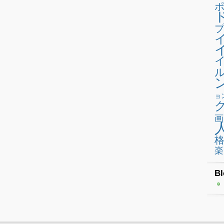
プ
ョ
画
楽
Bl