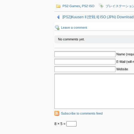
PS2 Games
,
PS2 ISO
プレイステーション
[PS2]Kuusen II [空戦 II] ISO (JPN) Download
Leave a comment
No comments yet.
Name (requi
E-Mail (will
Website
Subscribe to comments feed
8 × 5 =