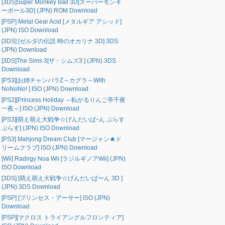
[3DS]Super Monkey Ball 3D[スーパーモンキ
ーボール3D] (JPN) ROM Download
[PSP] Metal Gear Acid [メタルギア アシッド]
(JPN) ISO Download
[3DS] [ゼルダの伝説 時のオカリナ 3D] 3DS
(JPN) Download
[3DS]The Sims 3[ザ・シムズ3 ] (JPN) 3DS
Download
[PS3][お姉チャンバラZ～カグラ～With
NoNoNo! ] ISO (JPN) Download
[PS2][Princess Holiday ～転がるりんご亭千夜
一夜～] ISO (JPN) Download
[PS3][萌え萌え大戦争☆げんだいばｰん ぷらす
ぷらす] (JPN) ISO Download
[PS3] Mahjong Dream Club [マージャン★ド
リームクラブ] ISO (JPN) Download
[Wii] Radirgy Noa Wii [ラジルギノアWii] (JPN)
ISO Download
[3DS] [萌え萌え大戦争☆げんだいばーん 3D ]
(JPN) 3DS Download
[PSP] [プリンセス・アーサー] ISO (JPN)
Download
[PSP][マクロス トライアングルフロンティア]