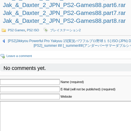
Jak_&_Daxter_2_JPN_PS2-Games88.part6.rar
Jak_&_Daxter_2_JPN_PS2-Games88.part7.rar
Jak_&_Daxter_2_JPN_PS2-Games88.part8.rar
PS2 Games
,
PS2 ISO
プレイステーション2
[PS2]Jikkyou Powerful Pro Yakyuu 15[実況パワフルプロ野球１５] ISO (JPN) D
[PS2]_summer ## [_summer##(アンダーバーサマーダブルシャー
Leave a comment
No comments yet.
Name (required)
E-Mail (will not be published) (required)
Website