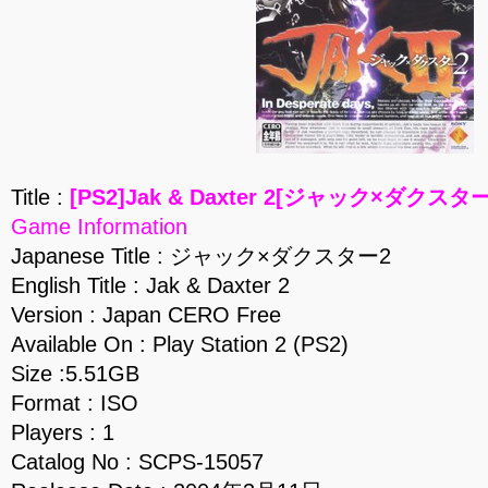
Title :
[PS2]Jak & Daxter 2[ジャック×ダクスター2
Game Information
Japanese Title : ジャック×ダクスター2
English Title : Jak & Daxter 2
Version : Japan CERO Free
Available On : Play Station 2 (PS2)
Size :5.51GB
Format : ISO
Players : 1
Catalog No : SCPS-15057