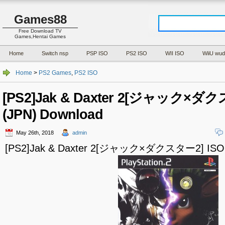
Games88
Free Download TV
Games,Hentai Games
Home
Switch nsp
PSP ISO
PS2 ISO
WII ISO
WiiU wud
Home
>
PS2 Games
,
PS2 ISO
[PS2]Jak & Daxter 2[ジャック×ダク
(JPN) Download
May 26th, 2018
admin
[PS2]Jak & Daxter 2[ジャック×ダクスター2] ISO (