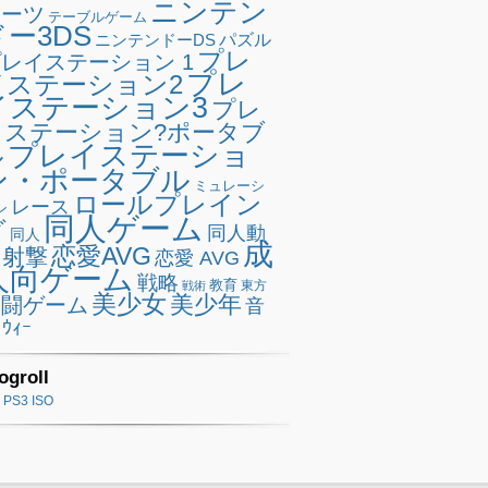
ニンテン
ポーツ
テーブルゲーム
ドー3DS
ニンテンドーDS
パズル
プレ
レイステーション 1
プレ
イステーション2
イステーション3
プレ
イステーション?ポータブ
プレイステーショ
ル
ン・ポータブル
ミュレーシ
ロールプレイン
レース
ン
同人ゲーム
グ
同人動
同人
成
恋愛AVG
射撃
恋愛 AVG
人向ゲーム
戦略
教育
東方
戦術
美少女
美少年
格闘ゲーム
音
ｳｨｰ
ogroll
PS3 ISO