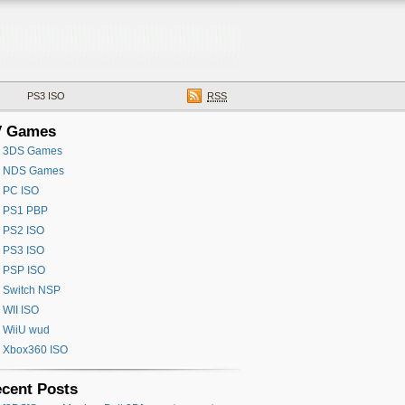
PS3 ISO
RSS
V Games
3DS Games
NDS Games
PC ISO
PS1 PBP
PS2 ISO
PS3 ISO
PSP ISO
Switch NSP
WII ISO
WiiU wud
Xbox360 ISO
cent Posts