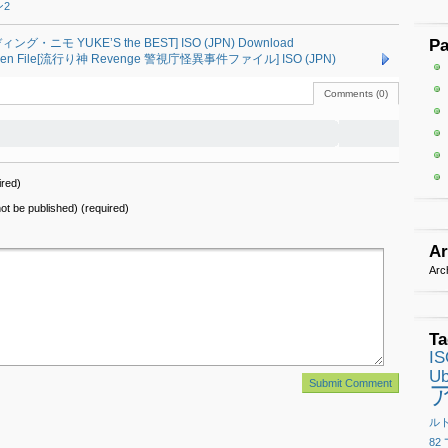
2
ンディング・ニモ YUKE’S the BEST] ISO (JPN) Download
P
aii Jiken File[流行り神 Revenge 警視庁怪異事件ファイル] ISO (JPN)
Comments (0)
red)
 not be published) (required)
Ar
Arc
Ta
I
Ub
ル
82