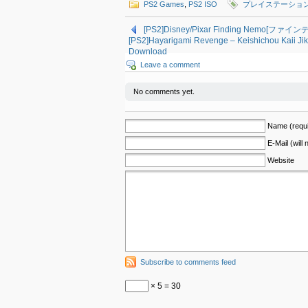
PS2 Games
,
PS2 ISO
プレイステーション
[PS2]Disney/Pixar Finding Nemo[ファイ
[PS2]Hayarigami Revenge – Keishichou K
Download
Leave a comment
No comments yet.
Name (requi
E-Mail (will
Website
Subscribe to comments feed
× 5 = 30