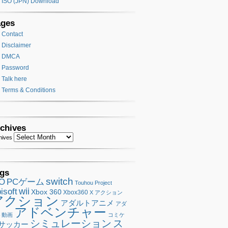
ISO (JPN) Download
ages
Contact
Disclaimer
DMCA
Password
Talk here
Terms & Conditions
chives
hives
gs
switch
SO
PCゲーム
Touhou Project
wii
isoft
Xbox 360
Xbox360
X アクション
アクション
アダルトアニメ
アダ
アドベンチャー
ト動画
コミケ
シミュレーション
ス
サッカー