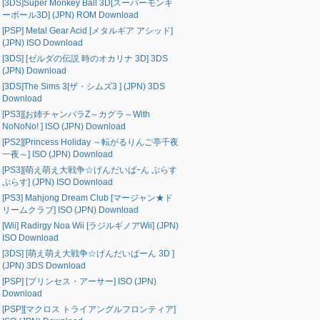
[3DS]Super Monkey Ball 3D[スーパーモンキ
ーボール3D] (JPN) ROM Download
[PSP] Metal Gear Acid [メタルギア アシッド]
(JPN) ISO Download
[3DS] [ゼルダの伝説 時のオカリナ 3D] 3DS
(JPN) Download
[3DS]The Sims 3[ザ・シムズ3 ] (JPN) 3DS
Download
[PS3][お姉チャンバラZ～カグラ～With
NoNoNo! ] ISO (JPN) Download
[PS2][Princess Holiday ～転がるりんご亭千夜
一夜～] ISO (JPN) Download
[PS3][萌え萌え大戦争☆げんだいばｰん ぷらす
ぷらす] (JPN) ISO Download
[PS3] Mahjong Dream Club [マージャン★ド
リームクラブ] ISO (JPN) Download
[Wii] Radirgy Noa Wii [ラジルギノアWii] (JPN)
ISO Download
[3DS] [萌え萌え大戦争☆げんだいばーん 3D ]
(JPN) 3DS Download
[PSP] [プリンセス・アーサー] ISO (JPN)
Download
[PSP][マクロス トライアングルフロンティア]