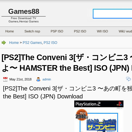
Games88
Free Download TV
Games,Hentai Games
Home
Switch nsp
PSP ISO
PS2 ISO
WII ISO
WiiU wud
Home
>
PS2 Games
,
PS2 ISO
[PS2]The Conveni 3[ザ・コン
よ〜 HAMSTER the Best] ISO (JPN)
May 21st, 2018
admin
[PS2]The Conveni 3[ザ・コンビニ3 〜あの町
the Best] ISO (JPN) Download