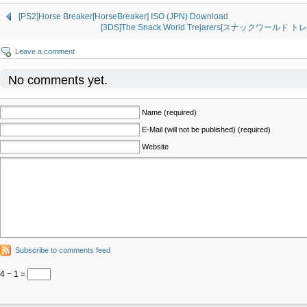
[PS2]Horse Breaker[HorseBreaker] ISO (JPN) Download
[3DS]The Snack World Trejarers[スナックワールド ト
Leave a comment
No comments yet.
Name (required)
E-Mail (will not be published) (required)
Website
Subscribe to comments feed
4 − 1 =