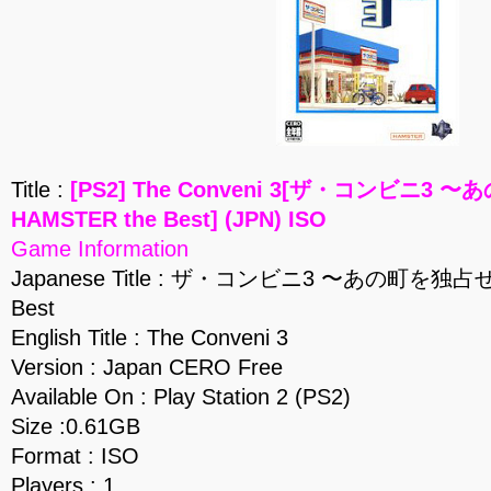
Title :
[PS2] The Conveni 3[ザ・コンビニ3
HAMSTER the Best] (JPN) ISO
Game Information
Japanese Title : ザ・コンビニ3 〜あの町を独占せ
Best
English Title : The Conveni 3
Version : Japan CERO Free
Available On : Play Station 2 (PS2)
Size :0.61GB
Format : ISO
Players : 1