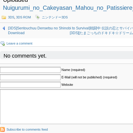
Nuigurumi_no_Cakeyasan_Mahou_no_Patissier
3DS
,
3DS ROM
ニンテンドー3DS
[3DS]Sentouchuu Densetsu no Shinobi to Survival[戦闘中 伝説の忍とサバ
Download
[3DS][たまごっちのドキドキ☆ドリームおみせ
Leave a comment
No comments yet.
Name (required)
E-Mail (will not be published) (required)
Website
Subscribe to comments feed