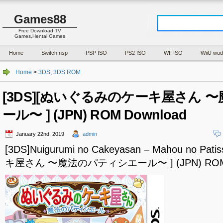
Games88
Free Download TV
Games,Hentai Games
Home
Switch nsp
PSP ISO
PS2 ISO
WII ISO
WiiU wud
Home
>
3DS
,
3DS ROM
[3DS][ぬいぐるみのケーキ屋さん 
ール〜 ] (JPN) ROM Download
January 22nd, 2019
admin
[3DS]Nuigurumi no Cakeyasan – Mahou no 
キ屋さん 〜魔法のパティシエール〜 ] (JPN) ROM 