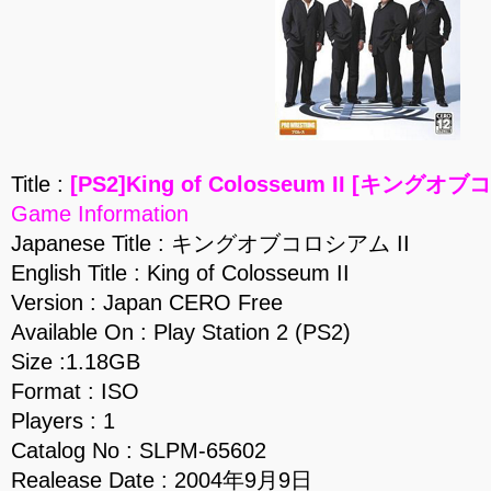
Title :
[PS2]King of Colosseum II [キングオブコ
Game Information
Japanese Title : キングオブコロシアム II
English Title : King of Colosseum II
Version : Japan CERO Free
Available On : Play Station 2 (PS2)
Size :1.18GB
Format : ISO
Players : 1
Catalog No : SLPM-65602
Realease Date : 2004年9月9日