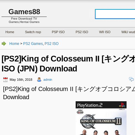
Games88
Free Download TV
Games,Hentai Games
Home
Switch nsp
PSP ISO
PS2 ISO
WII ISO
WiiU wud
Home
>
PS2 Games
,
PS2 ISO
[PS2]King of Colosseum II [キ
ISO (JPN) Download
May 16th, 2018
admin
[PS2]King of Colosseum II [キングオブコロシアム I
Download