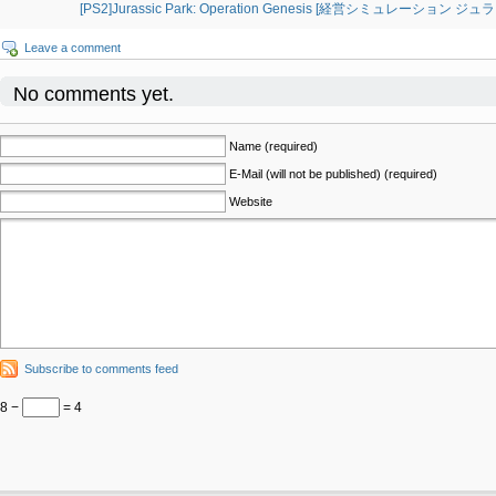
[PS2]Jurassic Park: Operation Genesis [経営シミュレーション ジュ
Leave a comment
No comments yet.
Name (required)
E-Mail (will not be published) (required)
Website
Subscribe to comments feed
8 −
= 4