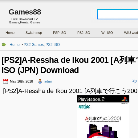
Games88
Free Download TV
Games,Hentai Games
Home
Switch nsp
PSP ISO
PS2 ISO
WII ISO
WiiU wud
Home
>
PS2 Games
,
PS2 ISO
[PS2]A-Ressha de Ikou 2001 [A
ISO (JPN) Download
May 16th, 2018
admin
[PS2]A-Ressha de Ikou 2001 [A列車で行こう2001]