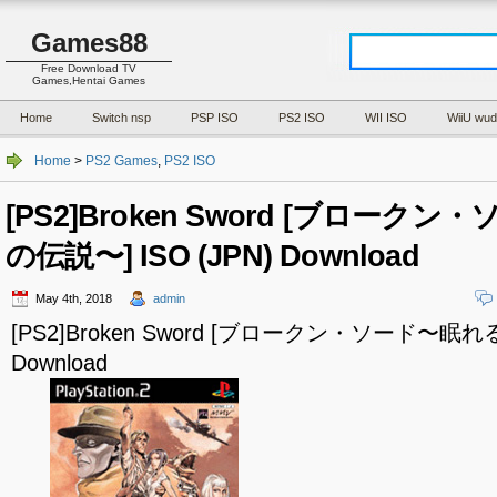
Games88
Free Download TV
Games,Hentai Games
Home
Switch nsp
PSP ISO
PS2 ISO
WII ISO
WiiU wud
Home
>
PS2 Games
,
PS2 ISO
[PS2]Broken Sword [ブローク
の伝説〜] ISO (JPN) Download
May 4th, 2018
admin
[PS2]Broken Sword [ブロークン・ソード〜眠れる
Download