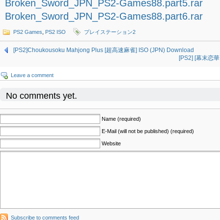
Broken_Sword_JPN_PS2-Games88.part5.rar
Broken_Sword_JPN_PS2-Games88.part6.rar
PS2 Games
,
PS2 ISO
プレイステーション2
[PS2]Choukousoku Mahjong Plus [超高速麻雀] ISO (JPN) Download
[PS2] [幕末恋華
Leave a comment
No comments yet.
Name (required)
E-Mail (will not be published) (required)
Website
Subscribe to comments feed