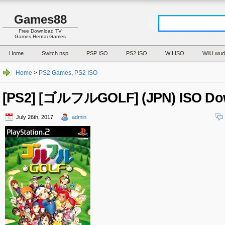
Games88
Free Download TV
Games,Hentai Games
Home
Switch nsp
PSP ISO
PS2 ISO
WII ISO
WiiU wud
Home
>
PS2 Games
,
PS2 ISO
[PS2] [ゴルフルGOLF] (JPN) ISO Do
July 26th, 2017
admin