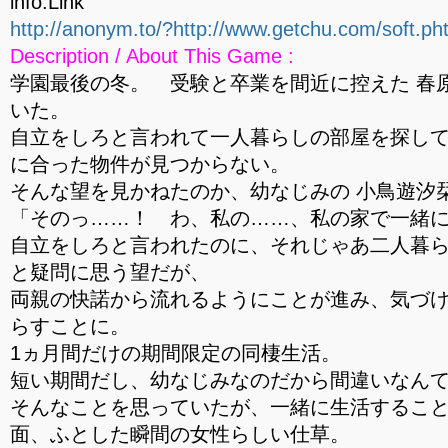
info:Link
http://anonym.to/?http://www.getchu.com/soft.p
Description / About This Game :
学園最後の冬。 受験と卒業を間近に控えた 春
いた。
自立をしろと言われて一人暮らしの部屋を探し
に合った物件が見つからない。
そんな望を見かねたのか、幼なじみの 小鳥遊汐
「そのっ……！ わ、私の……、私の家で一緒に
自立をしろと言われたのに、それじゃあ二人暮
と疑問に思う望だが、
両親の快諾から流れるようにことが進み、気づけ
らすことに。
1ヵ月間だけの期間限定の同棲生活。
短い期間だし、幼なじみなのだから間違いなん
そんなことを思っていたが、一緒に生活するこ
面、ふとした瞬間の女性らしい仕草。