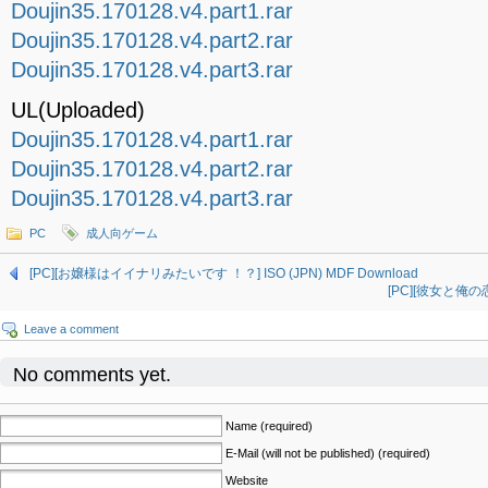
Doujin35.170128.v4.part1.rar
Doujin35.170128.v4.part2.rar
Doujin35.170128.v4.part3.rar
UL(Uploaded)
Doujin35.170128.v4.part1.rar
Doujin35.170128.v4.part2.rar
Doujin35.170128.v4.part3.rar
PC
成人向ゲーム
[PC][お嬢様はイイナリみたいです ！？] ISO (JPN) MDF Download
[PC][彼女と俺の恋愛
Leave a comment
No comments yet.
Name (required)
E-Mail (will not be published) (required)
Website