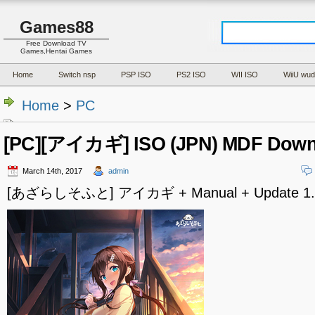
Games88
Free Download TV
Games,Hentai Games
Home
Switch nsp
PSP ISO
PS2 ISO
WII ISO
WiiU wud
Home
>
PC
[PC][アイカギ] ISO (JPN) MDF Down
March 14th, 2017
admin
[あざらしそふと] アイカギ + Manual + Update 1.