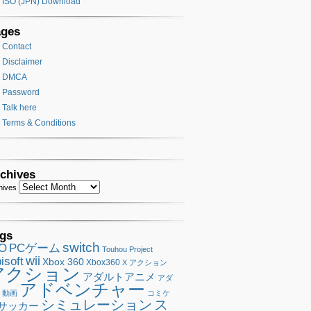
ISO (JPN) Download
ages
Contact
Disclaimer
DMCA
Password
Talk here
Terms & Conditions
chives
hives
gs
switch
SO
PCゲーム
Touhou Project
wii
isoft
Xbox 360
Xbox360
X アクション
アクション
アダルトアニメ
アダ
アドベンチャー
ト動画
コミケ
シミュレーション
ス
サッカー