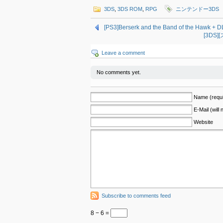
3DS
,
3DS ROM
,
RPG
ニンテンドー3DS
[PS3]Berserk and the Band of the Hawk
[3DS
Leave a comment
No comments yet.
Name (requi
E-Mail (will
Website
Subscribe to comments feed
8 − 6 =