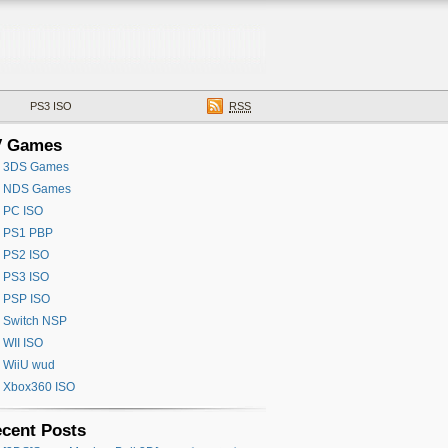
PS3 ISO
RSS
V Games
3DS Games
NDS Games
PC ISO
PS1 PBP
PS2 ISO
PS3 ISO
PSP ISO
Switch NSP
WII ISO
WiiU wud
Xbox360 ISO
cent Posts