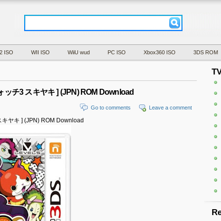
2 ISO
WII ISO
WiiU wud
PC ISO
Xbox360 ISO
3DS ROM
T
怪ウォッチ3 スキヤキ ] (JPN) ROM Download
Go to comments
Leave a comment
スキヤキ ] (JPN) ROM Download
Re