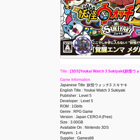
Title :
[3DS]Youkai Watch 3 Sukiyaki[妖怪
Game Information
Japanese Title :妖怪ウォッチ3 スキヤキ
English Title : Youkai Watch 3 Sukiyaki
Publisher : Level 5
Developer : Level 5
ROM : 1Gbits
Genre : RPG Game
Version : Japan CERO A (Free)
Size : 3.00GB
Available On : Nintendo 3DS
Players : 1-4
Supplier : Games88