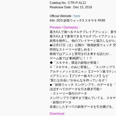
Catalog No : CTR-P-ALZJ
Realease Date : Dec 15, 2016
Official Website :
here
Info :3DS 妖怪ウォッチ3 スキヤキ ROM
Preview / Gameplay :
最大4人で遊べるマルチプレイアクション、新モ
最大4人まで参加できるマルチプレイアクショ
妖怪を操作し、他のプレイヤーと協力しながら
◆12月17日（土）公開の「映画妖怪ウォッチ
特別なストーリーが楽しめる！
映画ではアニメと実写を行き来する話だが…
ゲーム版では“劇画調”に！！？
◆「スキヤキ」限定の妖怪が登場！
※「スキヤキ」のみに登場し、「スシ/テンプ
アルティメットロボニャン【ゴーケツ族 Sラン
コアラニャン【プリチー族 Aランク】など
“新たな出会い”がみんなを待っているぞ！
◆「妖怪ウォッチ スシ/テンプラ」のデータを
ほぼすべてのデータを引き継ぎ可能！
・ストーリー進行のデータ
スシ/テンプラで途中まで遊んでいても、スキ
・妖怪のデータ
友達にしたすべての妖怪データを引き継げる。
Download :