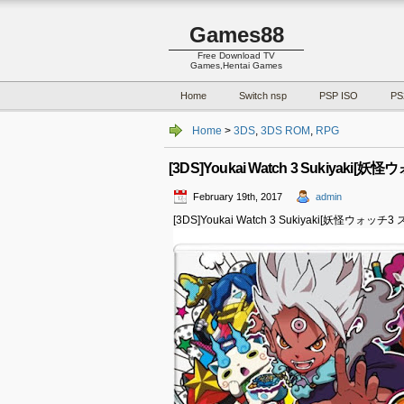
Games88
Free Download TV
Games,Hentai Games
Home
Switch nsp
PSP ISO
PS
Home
>
3DS
,
3DS ROM
,
RPG
[3DS]Youkai Watch 3 Sukiyaki[妖
February 19th, 2017
admin
[3DS]Youkai Watch 3 Sukiyaki[妖怪ウォッチ3 