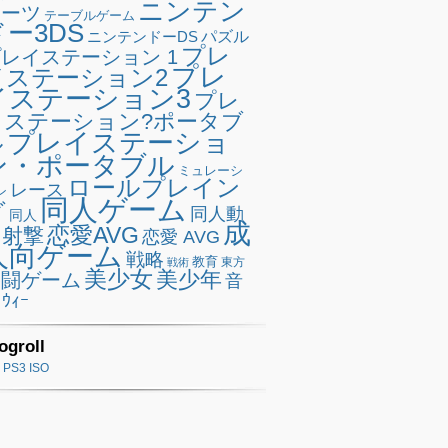
ニンテン
ポーツ
テーブルゲーム
ドー3DS
ニンテンドーDS
パズル
プレ
レイステーション 1
プレ
イステーション2
イステーション3
プレ
イステーション?ポータブ
プレイステーショ
ル
ン・ポータブル
ミュレーシ
ロールプレイン
レース
ン
同人ゲーム
グ
同人動
同人
成
恋愛AVG
射撃
恋愛 AVG
人向ゲーム
戦略
教育
東方
戦術
美少女
美少年
格闘ゲーム
音
ｳｨｰ
ogroll
PS3 ISO