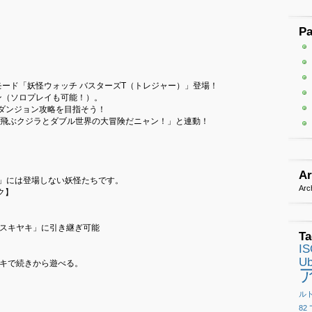
P
ード「妖怪ウォッチ バスターズT（トレジャー）」登場！
ン（ソロプレイも可能！）。
ダンジョン攻略を目指そう！
 空飛ぶクジラとダブル世界の大冒険だニャン！」と連動！
Ar
ラ」には登場しない妖怪たちです。
Arc
ク】
「スキヤキ」に引き継ぎ可能
Ta
I
Ub
ヤキで続きから遊べる。
ル
82