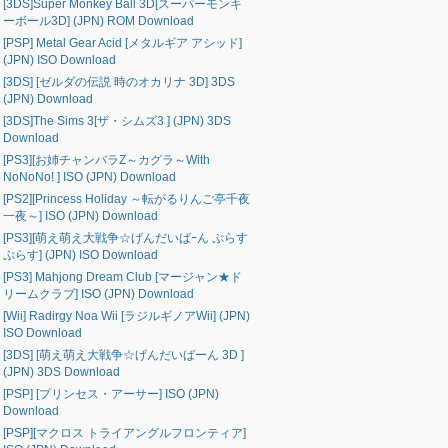
[3DS]Super Monkey Ball 3D[スーパーモンキ
ーボール3D] (JPN) ROM Download
[PSP] Metal Gear Acid [メタルギア アシッド]
(JPN) ISO Download
[3DS] [ゼルダの伝説 時のオカリナ 3D] 3DS
(JPN) Download
[3DS]The Sims 3[ザ・シムズ3 ] (JPN) 3DS
Download
[PS3][お姉チャンバラZ～カグラ～With
NoNoNo! ] ISO (JPN) Download
[PS2][Princess Holiday ～転がるりんご亭千夜
一夜～] ISO (JPN) Download
[PS3][萌え萌え大戦争☆げんだいばｰん ぷらす
ぷらす] (JPN) ISO Download
[PS3] Mahjong Dream Club [マージャン★ド
リームクラブ] ISO (JPN) Download
[Wii] Radirgy Noa Wii [ラジルギノアWii] (JPN)
ISO Download
[3DS] [萌え萌え大戦争☆げんだいばーん 3D ]
(JPN) 3DS Download
[PSP] [プリンセス・アーサー] ISO (JPN)
Download
[PSP][マクロス トライアングルフロンティア]