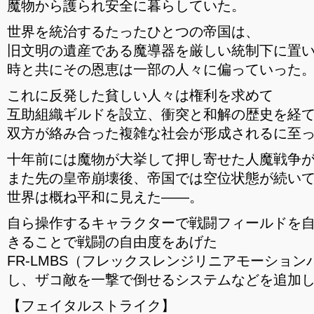
魔物から護られ安全に暮らしていた。
世界を統治するたったひとつの帝国は、
旧文明の遺産である魔導器を厳しい統制下に置
時と共にその恩恵は一部の人々に偏っていった
これに反発した貧しい人々は権利を求めて
互助組織ギルドを設立、衝突と和解の歴史を経
双方が絡み合った複雑な社会が形成されるに至
十年前には魔物が大挙して押し寄せた人魔戦争
また先の皇帝崩壊後、帝国では空位状態が続い
世界は概ね平和に見えた――。
自ら操作するキャラクターで戦闘フィールドを
きることで戦闘の自由度をあげた
FR-LMBS（フレックスレンジリニアモーショ
し、ザコ敵を一撃で倒せるシステムなどを追加
【フェイタルストライク】