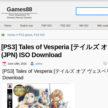
Games88
Free Download TV
Games,Hentai Games
Home
Switch nsp
PSP ISO
PS2 ISO
WII ISO
WiiU wud
Home
>
PS3 game
,
PS3 ISO
[PS3] Tales of Vesperia [テイ
(JPN) ISO Download
June 18th, 2016
admin
[PS3] Tales of Vesperia [テイルズ オブ ヴェスペリ
Download