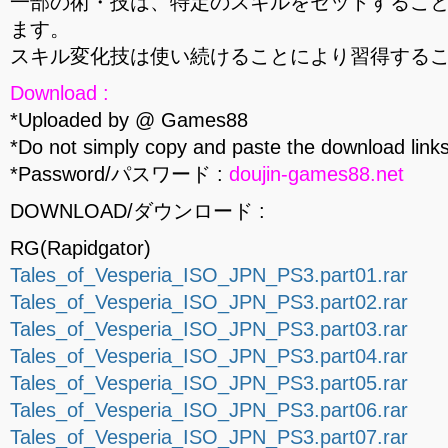
一部の術・技は、特定のスキルをセットするこ
ます。
スキル変化技は使い続けることにより習得する
Download :
*Uploaded by @ Games88
*Do not simply copy and paste the download links
*Password/パスワード :
doujin-games88.net
DOWNLOAD/ダウンロード :
RG(Rapidgator)
Tales_of_Vesperia_ISO_JPN_PS3.part01.rar
Tales_of_Vesperia_ISO_JPN_PS3.part02.rar
Tales_of_Vesperia_ISO_JPN_PS3.part03.rar
Tales_of_Vesperia_ISO_JPN_PS3.part04.rar
Tales_of_Vesperia_ISO_JPN_PS3.part05.rar
Tales_of_Vesperia_ISO_JPN_PS3.part06.rar
Tales_of_Vesperia_ISO_JPN_PS3.part07.rar