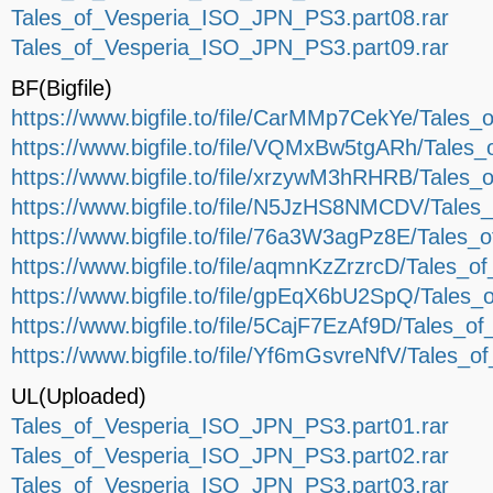
Tales_of_Vesperia_ISO_JPN_PS3.part08.rar
Tales_of_Vesperia_ISO_JPN_PS3.part09.rar
BF(Bigfile)
https://www.bigfile.to/file/CarMMp7CekYe/Tales
https://www.bigfile.to/file/VQMxBw5tgARh/Tale
https://www.bigfile.to/file/xrzywM3hRHRB/Tales
https://www.bigfile.to/file/N5JzHS8NMCDV/Tale
https://www.bigfile.to/file/76a3W3agPz8E/Tales
https://www.bigfile.to/file/aqmnKzZrzrcD/Tales
https://www.bigfile.to/file/gpEqX6bU2SpQ/Tales
https://www.bigfile.to/file/5CajF7EzAf9D/Tales_
https://www.bigfile.to/file/Yf6mGsvreNfV/Tales
UL(Uploaded)
Tales_of_Vesperia_ISO_JPN_PS3.part01.rar
Tales_of_Vesperia_ISO_JPN_PS3.part02.rar
Tales_of_Vesperia_ISO_JPN_PS3.part03.rar