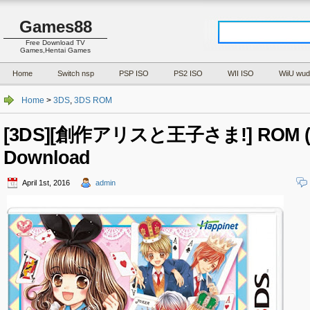
Games88
Free Download TV
Games,Hentai Games
Home
Switch nsp
PSP ISO
PS2 ISO
WII ISO
WiiU wud
Home
>
3DS
,
3DS ROM
[3DS][創作アリスと王子さま!] ROM (J
Download
April 1st, 2016
admin