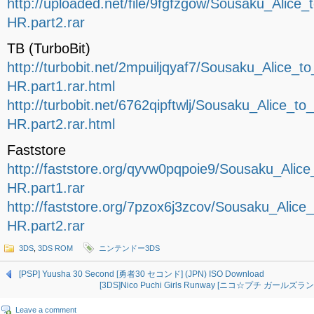
http://uploaded.net/file/9fgfzgow/Sousaku_Alic
HR.part2.rar
TB (TurboBit)
http://turbobit.net/2mpuiljqyaf7/Sousaku_Alice
HR.part1.rar.html
http://turbobit.net/6762qipftwlj/Sousaku_Alice
HR.part2.rar.html
Faststore
http://faststore.org/qyvw0pqpoie9/Sousaku_Ali
HR.part1.rar
http://faststore.org/7pzox6j3zcov/Sousaku_Ali
HR.part2.rar
3DS
,
3DS ROM
ニンテンドー3DS
[PSP] Yuusha 30 Second [勇者30 セコンド] (JPN) ISO Download
[3DS]Nico Puchi Girls Runway [ニコ☆プチ ガールズラン
Leave a comment