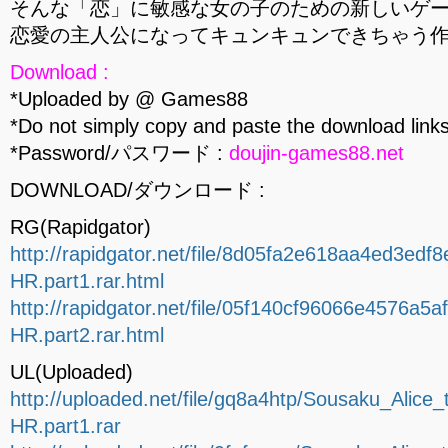
そんな「恋」に敏感な女の子のための新しいゲ
恋愛の主人公になってキュンキュンできちゃう
Download :
*Uploaded by @ Games88
*Do not simply copy and paste the download links
*Password/パスワード :
doujin-games88.net
DOWNLOAD/ダウンロード :
RG(Rapidgator)
http://rapidgator.net/file/8d05fa2e618aa4ed3e
HR.part1.rar.html
http://rapidgator.net/file/05f140cf96066e4576
HR.part2.rar.html
UL(Uploaded)
http://uploaded.net/file/gq8a4htp/Sousaku_Ali
HR.part1.rar