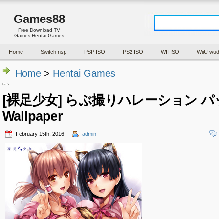
Games88
Free Download TV
Games,Hentai Games
Home
Switch nsp
PSP ISO
PS2 ISO
WII ISO
WiiU wud
Home
>
Hentai Games
[裸足少女] らぶ撮りハレーション パッ +
Wallpaper
February 15th, 2016
admin