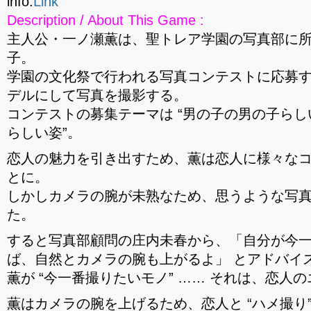
info:
Link
Description / About This Game :
主人公・一ノ瀬薫は、聖トレア学園の写真部に所
子。
学園の文化祭で行われる写真コンテストに応募
デルにして写真を撮影する。
コンテストの募集テーマは “男の子の男の子ら
らしい姿”。
恋人の魅力を引き出すため、薫は恋人に様々な
とに。
しかしカメラの腕が未熟なため、思うような写
た。
すると写真部顧問の庄内未春から、「自分が今
ば、自然とカメラの腕も上がるよ」 とアドバイ
薫が “今一番撮りたいモノ” …… それは、恋人
薫はカメラの腕を上げるため、恋人と “ハメ撮り