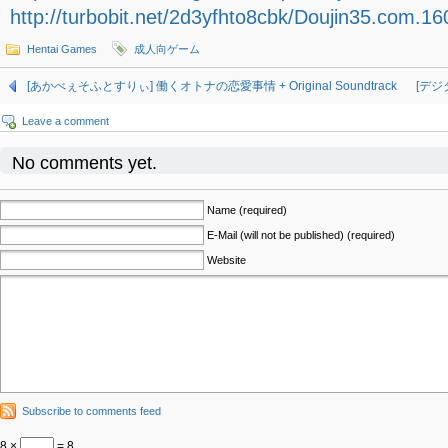
http://turbobit.net/2d3yfhto8cbk/Doujin35.com.16
Hentai Games
成人向ゲーム
[あかべぇそふとすりぃ] 働くオトナの恋愛事情 + Original Soundtrack
[デジ
Leave a comment
No comments yet.
Name (required)
E-Mail (will not be published) (required)
Website
Subscribe to comments feed
8 ×
= 8