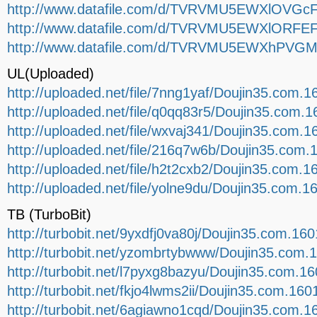
http://www.datafile.com/d/TVRVMU5EWXlOVGcF9
http://www.datafile.com/d/TVRVMU5EWXlORFEF9
http://www.datafile.com/d/TVRVMU5EWXhPVGMF9
UL(Uploaded)
http://uploaded.net/file/7nng1yaf/Doujin35.com.1
http://uploaded.net/file/q0qq83r5/Doujin35.com.1
http://uploaded.net/file/wxvaj341/Doujin35.com.1
http://uploaded.net/file/216q7w6b/Doujin35.com.
http://uploaded.net/file/h2t2cxb2/Doujin35.com.1
http://uploaded.net/file/yolne9du/Doujin35.com.1
TB (TurboBit)
http://turbobit.net/9yxdfj0va80j/Doujin35.com.160
http://turbobit.net/yzombrtybwww/Doujin35.com.1
http://turbobit.net/l7pyxg8bazyu/Doujin35.com.16
http://turbobit.net/fkjo4lwms2ii/Doujin35.com.160
http://turbobit.net/6agiawno1cqd/Doujin35.com.16