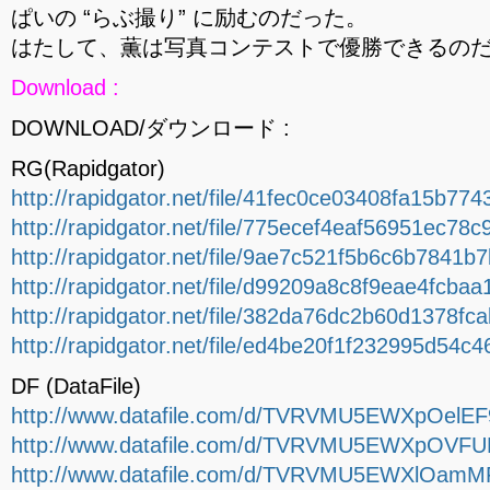
ぱいの “らぶ撮り” に励むのだった。
はたして、薫は写真コンテストで優勝できるのだ
Download :
DOWNLOAD/ダウンロード :
RG(Rapidgator)
http://rapidgator.net/file/41fec0ce03408fa15b7
http://rapidgator.net/file/775ecef4eaf56951ec78
http://rapidgator.net/file/9ae7c521f5b6c6b7841
http://rapidgator.net/file/d99209a8c8f9eae4fcba
http://rapidgator.net/file/382da76dc2b60d1378fc
http://rapidgator.net/file/ed4be20f1f232995d54c
DF (DataFile)
http://www.datafile.com/d/TVRVMU5EWXpOelEF9/
http://www.datafile.com/d/TVRVMU5EWXpOVFUF9
http://www.datafile.com/d/TVRVMU5EWXlOamMF9