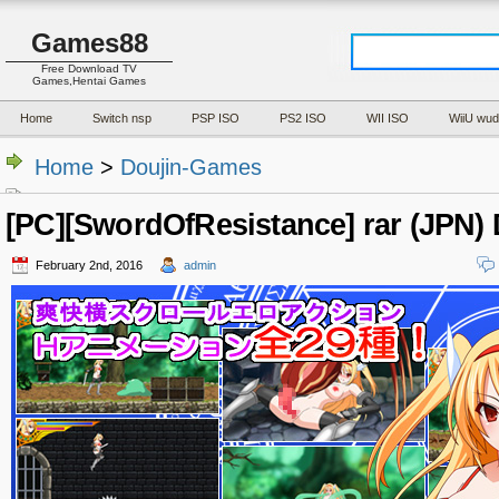
Games88
Free Download TV
Games,Hentai Games
Home
Switch nsp
PSP ISO
PS2 ISO
WII ISO
WiiU wud
Home
>
Doujin-Games
[PC][SwordOfResistance] rar (JPN)
February 2nd, 2016
admin