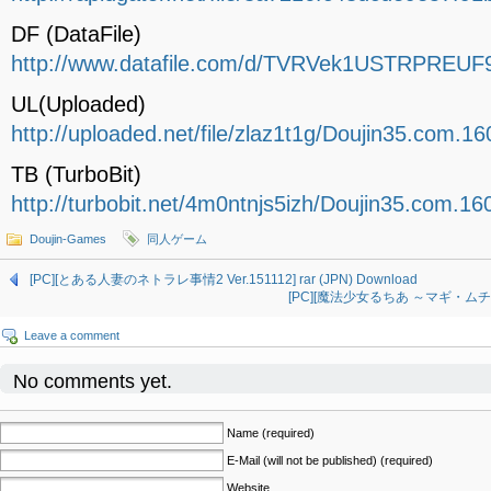
DF (DataFile)
http://www.datafile.com/d/TVRVek1USTRPREUF9
UL(Uploaded)
http://uploaded.net/file/zlaz1t1g/Doujin35.com.16
TB (TurboBit)
http://turbobit.net/4m0ntnjs5izh/Doujin35.com.16
Doujin-Games
同人ゲーム
[PC][とある人妻のネトラレ事情2 Ver.151112] rar (JPN) Download
[PC][魔法少女るちあ ～マギ・ムチロリ～ V
Leave a comment
No comments yet.
Name (required)
E-Mail (will not be published) (required)
Website