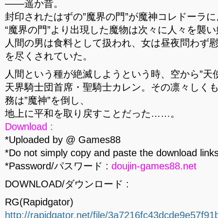
――遥か昔。
封印されたはずの”魔界の門”が魔神コレドーラ
“魔界の門”より出現した魔物は次々に人々を襲い
人間の男は食料として扱われ、女は昼夜問わず
を尽くされていた。
人間という種が絶滅しようという時、空から”天
天界騎士団首席・聖騎士カレン。その凛々しく
務は”魔神”を倒し、
地上に平和を取り戻すことだった……。
Download :
*Uploaded by @ Games88
*Do not simply copy and paste the download links
*Password/パスワード :
doujin-games88.net
DOWNLOAD/ダウンロード :
RG(Rapidgator)
http://rapidgator.net/file/3a7216fc43dcde9e57f