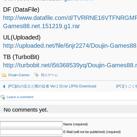
DF (DataFile)
http://www.datafile.com/d/TVRRNE16VTFNRGMF
Games88.net.151219.g1.rar
UL(Uploaded)
http://uploaded.net/file/6njr2274/Doujin-Games88
TB (TurboBit)
http://turbobit.net/i5ti368539yq/Doujin-Games88.
Doujin-Games
同人ゲーム
[PC][白の従士と闇の従者 Ver.1.5] rar (JPN) Download
[PC][うごく!
Leave a comment
No comments yet.
Name (required)
E-Mail (will not be published) (required)