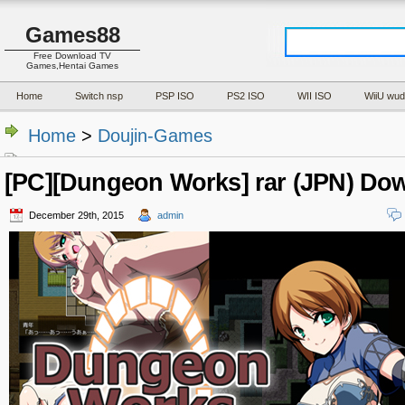
Games88
Free Download TV
Games,Hentai Games
Home
Switch nsp
PSP ISO
PS2 ISO
WII ISO
WiiU wud
Home
>
Doujin-Games
[PC][Dungeon Works] rar (JPN) Do
December 29th, 2015
admin