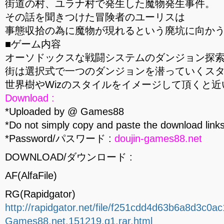
街道の村、ユラナ村で発生した魔物発生事件。
その話を聞きつけた冒険者のユーリスは
事態収拾の為に魔物が現れるという廃坑に向か
■ゲーム内容
オーソドックスな戦闘システムのダンジョン探索
街は選択式で一つのダンジョンを潜っていくス
世界樹やWizのスタイルをイメージして頂くと
Download :
*Uploaded by @ Games88
*Do not simply copy and paste the download links
*Password/パスワード :
doujin-games88.net
DOWNLOAD/ダウンロード :
AF(AlfaFile)
RG(Rapidgator)
http://rapidgator.net/file/f251cdd4d63b6a8d3c0a
Games88.net.151219.g1.rar.html