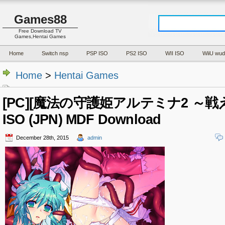
Games88
Free Download TV
Games,Hentai Games
Home
Switch nsp
PSP ISO
PS2 ISO
WII ISO
WiiU wud
Home
>
Hentai Games
[PC][魔法の守護姫アルテミナ2 ～
ISO (JPN) MDF Download
December 28th, 2015
admin