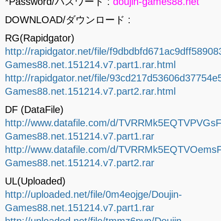
*Password/パスワード :
doujin-games88.net
DOWNLOAD/ダウンロード :
RG(Rapidgator)
http://rapidgator.net/file/f9dbdbfd671ac9dff5890
Games88.net.151214.v7.part1.rar.html
http://rapidgator.net/file/93cd217d53606d37754
Games88.net.151214.v7.part2.rar.html
DF (DataFile)
http://www.datafile.com/d/TVRRMk5EQTVPVGsF9
Games88.net.151214.v7.part1.rar
http://www.datafile.com/d/TVRRMk5EQTVOemsF
Games88.net.151214.v7.part2.rar
UL(Uploaded)
http://uploaded.net/file/0m4eojge/Doujin-
Games88.net.151214.v7.part1.rar