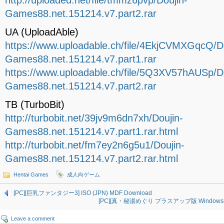
http://uploaded.net/file/tmmz6pvp/Doujin-
Games88.net.151214.v7.part2.rar
UA (UploadAble)
https://www.uploadable.ch/file/4EkjCVMXGqcQ/Do
Games88.net.151214.v7.part1.rar
https://www.uploadable.ch/file/5Q3XV57hAUSp/Do
Games88.net.151214.v7.part2.rar
TB (TurboBit)
http://turbobit.net/39jv9m6dn7xh/Doujin-
Games88.net.151214.v7.part1.rar.html
http://turbobit.net/fm7ey2n6g5u1/Doujin-
Games88.net.151214.v7.part2.rar.html
Hentai Games
成人向ゲーム
[PC][巨乳ファンタジー3] ISO (JPN) MDF Download
[PC][真・秘湯めぐり プラスアップ版 Windows8対応
Leave a comment