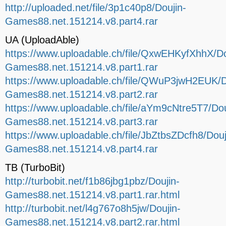
http://uploaded.net/file/3p1c40p8/Doujin-
Games88.net.151214.v8.part4.rar
UA (UploadAble)
https://www.uploadable.ch/file/QxwEHKyfXhhX/Do
Games88.net.151214.v8.part1.rar
https://www.uploadable.ch/file/QWuP3jwH2EUK/D
Games88.net.151214.v8.part2.rar
https://www.uploadable.ch/file/aYm9cNtre5T7/Dou
Games88.net.151214.v8.part3.rar
https://www.uploadable.ch/file/JbZtbsZDcfh8/Douj
Games88.net.151214.v8.part4.rar
TB (TurboBit)
http://turbobit.net/f1b86jbg1pbz/Doujin-
Games88.net.151214.v8.part1.rar.html
http://turbobit.net/l4g767o8h5jw/Doujin-
Games88.net.151214.v8.part2.rar.html