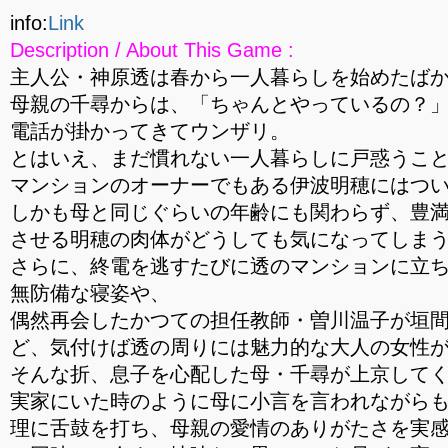
info:
Link
Description / About This Game :
主人公・神原透は春から一人暮らしを始めたば
母親の千尋からは、「ちゃんとやっているの？」
電話が掛かってきてウンザリ。
とはいえ、まだ慣れない一人暮らしに戸惑うこ
マンションのオーナーでもある伊波明穂にはつ
しかも母と同じぐらいの年齢にも関わらず、豊
させる明穂の肉体がどうしても気になってしま
さらに、終電を逃すたびに透のマンションに立
無防備な寝姿や、
偶然再会したかつての担任教師・曽川温子が垣
ど、気付けば透の周りには魅力的な大人の女性
そんな折、息子を心配した母・千尋が上京して
実家にいた時のように母に小言を言われながら
理に舌鼓を打ち、母親の愛情のありがたさを実