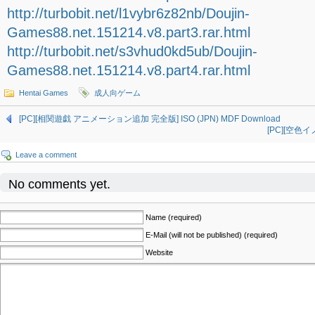
http://turbobit.net/l1vybr6z82nb/Doujin-
Games88.net.151214.v8.part3.rar.html
http://turbobit.net/s3vhud0kd5ub/Doujin-
Games88.net.151214.v8.part4.rar.html
Hentai Games
成人向ゲーム
[PC][相関遊戯 アニメーション追加 完全版] ISO (JPN) MDF Download
[PC][空色イノ
Leave a comment
No comments yet.
Name (required)
E-Mail (will not be published) (required)
Website