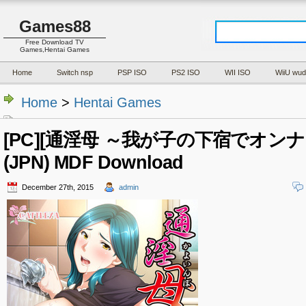
Games88
Free Download TV
Games,Hentai Games
Home
Switch nsp
PSP ISO
PS2 ISO
WII ISO
WiiU wud
Home
>
Hentai Games
[PC][通淫母 ～我が子の下宿でオンナ
(JPN) MDF Download
December 27th, 2015
admin