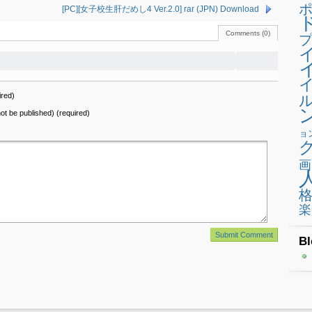
[PC][女子校生肝だめし4 Ver.2.0] rar (JPN) Download
Comments (0)
プ
red)
 not be published) (required)
ョ
画
楽
Bl