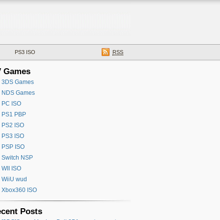
PS3 ISO
RSS
V Games
3DS Games
NDS Games
PC ISO
PS1 PBP
PS2 ISO
PS3 ISO
PSP ISO
Switch NSP
WII ISO
WiiU wud
Xbox360 ISO
cent Posts