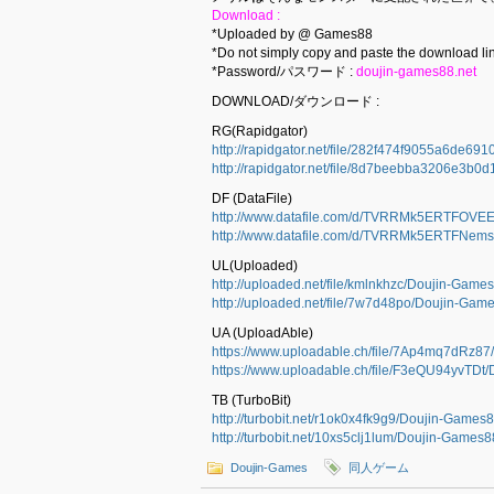
Download :
*Uploaded by @ Games88
*Do not simply copy and paste the download lin
*Password/パスワード :
doujin-games88.net
DOWNLOAD/ダウンロード :
RG(Rapidgator)
http://rapidgator.net/file/282f474f9055a6de6
http://rapidgator.net/file/8d7beebba3206e3b
DF (DataFile)
http://www.datafile.com/d/TVRRMk5ERTFOVEEF
http://www.datafile.com/d/TVRRMk5ERTFNemsF
UL(Uploaded)
http://uploaded.net/file/kmlnkhzc/Doujin-Games
http://uploaded.net/file/7w7d48po/Doujin-Game
UA (UploadAble)
https://www.uploadable.ch/file/7Ap4mq7dRz87
https://www.uploadable.ch/file/F3eQU94yvTDt/
TB (TurboBit)
http://turbobit.net/r1ok0x4fk9g9/Doujin-Games8
http://turbobit.net/10xs5clj1lum/Doujin-Games8
Doujin-Games
同人ゲーム