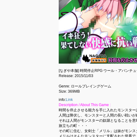
[なぎや本舗] 時間停止RPG ウール・アバンチ
Release: 2015/11/03
Genre: ロールプレイングゲーム
Size: 369MB
info:
Link
Description / About This Game :
時間を停止させる能力を手に入れたモンスター
人間は降伏し、モンスターと人間の長い戦いが
それは人間がモンスターの奴隷となることを意
旅立ちの町・・・
その町に住む、女剣士「メリル」は妹がモンス
メリルはそんなモンスターに支配された世界で