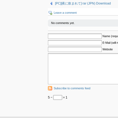
[PC][夜に飲まれて] rar (JPN) Download
Leave a comment
No comments yet.
Name (requi
E-Mail (will
Website
Subscribe to comments feed
5 −
= 1