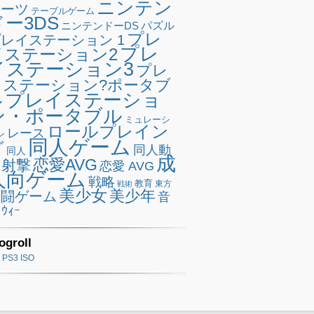
ニンテン
ポーツ
テーブルゲーム
ドー3DS
ニンテンドーDS
パズル
プレ
レイステーション 1
プレ
イステーション2
イステーション3
プレ
イステーション?ポータブ
プレイステーショ
ル
ン・ポータブル
ミュレーシ
ロールプレイン
レース
ン
同人ゲーム
グ
同人動
同人
成
恋愛AVG
射撃
恋愛 AVG
人向ゲーム
戦略
教育
東方
戦術
美少女
美少年
格闘ゲーム
音
ｳｨｰ
ogroll
PS3 ISO