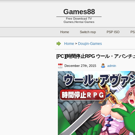
Games88
Free Download TV
Games,Hentai Games
Home
Switch nsp
PSP ISO
PS
Home
>
Doujin-Games
[PC][時間停止RPG ウール・アバンチュール Ve
December 27th, 2015
admin