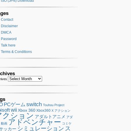
ISO (JPN) Download
ages
Contact
Disclaimer
DMCA
Password
Talk here
Terms & Conditions
chives
hives
gs
switch
SO
PCゲーム
Touhou Project
wii
isoft
Xbox 360
Xbox360
X アクション
アクション
アダルトアニメ
アダ
アドベンチャー
ト動画
コミケ
シミュレーション
ス
サッカー