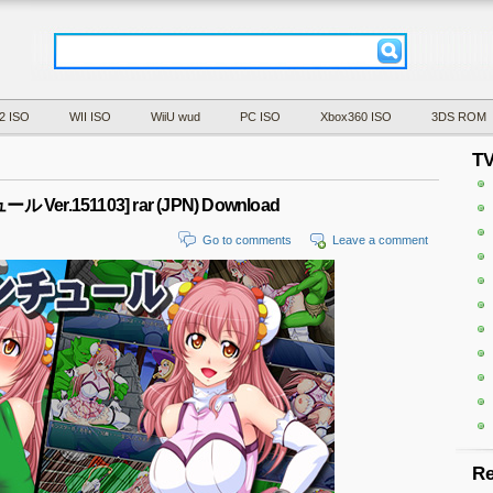
2 ISO
WII ISO
WiiU wud
PC ISO
Xbox360 ISO
3DS ROM
T
r.151103] rar (JPN) Download
Go to comments
Leave a comment
Re