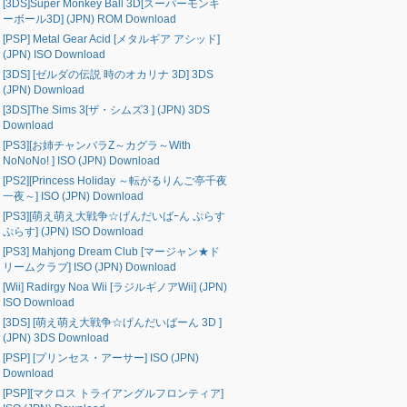
[3DS]Super Monkey Ball 3D[スーパーモンキ
ーボール3D] (JPN) ROM Download
[PSP] Metal Gear Acid [メタルギア アシッド]
(JPN) ISO Download
[3DS] [ゼルダの伝説 時のオカリナ 3D] 3DS
(JPN) Download
[3DS]The Sims 3[ザ・シムズ3 ] (JPN) 3DS
Download
[PS3][お姉チャンバラZ～カグラ～With
NoNoNo! ] ISO (JPN) Download
[PS2][Princess Holiday ～転がるりんご亭千夜
一夜～] ISO (JPN) Download
[PS3][萌え萌え大戦争☆げんだいばｰん ぷらす
ぷらす] (JPN) ISO Download
[PS3] Mahjong Dream Club [マージャン★ド
リームクラブ] ISO (JPN) Download
[Wii] Radirgy Noa Wii [ラジルギノアWii] (JPN)
ISO Download
[3DS] [萌え萌え大戦争☆げんだいばーん 3D ]
(JPN) 3DS Download
[PSP] [プリンセス・アーサー] ISO (JPN)
Download
[PSP][マクロス トライアングルフロンティア]