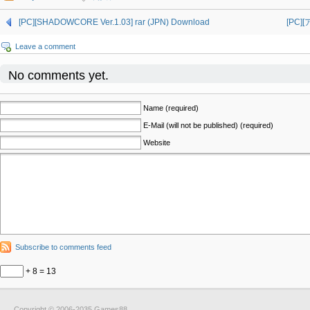
[PC][SHADOWCORE Ver.1.03] rar (JPN) Download
[PC]
Leave a comment
No comments yet.
Name (required)
E-Mail (will not be published) (required)
Website
Subscribe to comments feed
+ 8 = 13
Copyright © 2006-2035 Games88