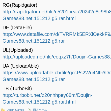
RG(Rapidgator)
http://rapidgator.net/file/c5201beaa20242e8c98b
Games88.net.151212.g5.rar.html
DF (DataFile)
http://www.datafile.com/d/TVRRMk5ERXlOekkF9/
Games88.net.151212.g5.rar
UL(Uploaded)
http://uploaded.net/file/eeqxz7tl/Doujin-Games88
UA (UploadAble)
https://www.uploadable.ch/file/gccPs2Wu4NfR/Do
Games88.net.151212.g5.rar
TB (TurboBit)
http://turbobit.net/z20nhhpey68m/Doujin-
Games88.net.151212.g5.rar.html
Doujin-Games
同人ゲーム