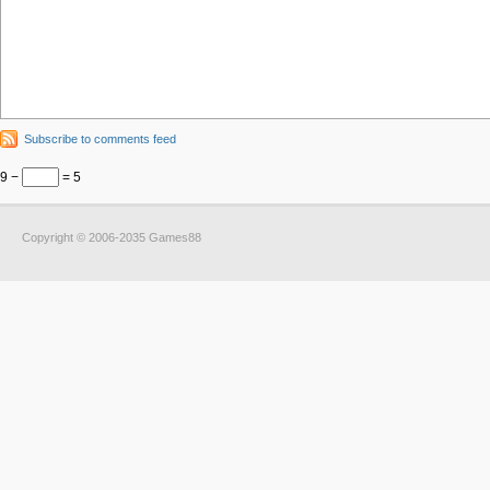
Subscribe to comments feed
9 −
= 5
Copyright © 2006-2035 Games88