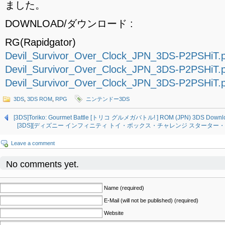
ました。
DOWNLOAD/ダウンロード :
RG(Rapidgator)
Devil_Survivor_Over_Clock_JPN_3DS-P2PSHiT.pa
Devil_Survivor_Over_Clock_JPN_3DS-P2PSHiT.pa
Devil_Survivor_Over_Clock_JPN_3DS-P2PSHiT.pa
3DS
,
3DS ROM
,
RPG
ニンテンドー3DS
[3DS]Toriko: Gourmet Battle [トリコ グルメガバトル! ] ROM (JPN) 3DS Downl
[3DS][ディズニー インフィニティ トイ・ボックス・チャレンジ スターター・パック] 
Leave a comment
No comments yet.
Name (required)
E-Mail (will not be published) (required)
Website