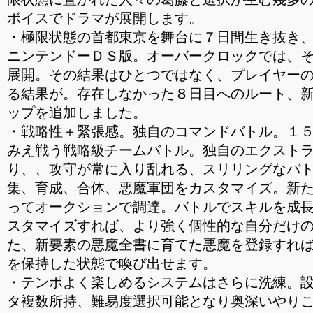
ボイスでドラマが展開します。
・極限状態の首都東京を舞台に７日間生き抜き
ニンテンドーＤＳ版。オーバークロックでは、
展開。その結果はひとつではなく、プレイヤー
る結果が。存在しなかった８日目へのルート、
ップを追加しました。
・戦略性＋緊張感。独自のコマンドバトル。１
みえ戦う戦略級チームバトル。独自のエクスト
り、、攻守が常に入り乱れる、スリリングなバ
集、育成、合体、悪魔軍団をカスタマイズ。新
ってオークションで調達。バトルでスキルを成
スタマイズすれば、より強く個性的な自分だけ
た、新要素の悪魔全書に育てた悪魔を登録すれ
を保持した状態で喚び出せます。
・テンポよく楽しめるシステムはさらに洗練。
タ複数所持、難易度選択可能となり奥深いやり