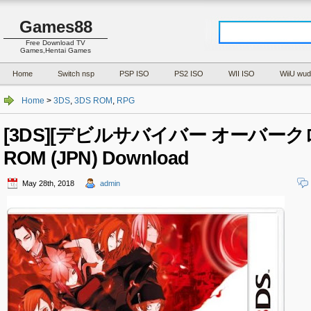
Games88
Free Download TV
Games,Hentai Games
Home
Switch nsp
PSP ISO
PS2 ISO
WII ISO
WiiU wud
Home
>
3DS
,
3DS ROM
,
RPG
[3DS][デビルサバイバー オーバー
ROM (JPN) Download
May 28th, 2018
admin