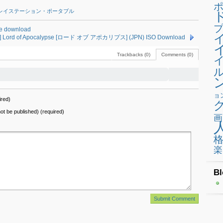
レイステーション・ポータブル
プ
e download
] Lord of Apocalypse [ロード オブ アポカリプス] (JPN) ISO Download
Trackbacks (0)
Comments (0)
ョ
red)
 not be published) (required)
画
楽
Bl