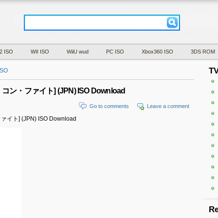
2 ISO
WII ISO
WiiU wud
PC ISO
Xbox360 ISO
3DS ROM
T
ISO
ル・コン・ファイト] (JPN) ISO Download
Go to comments
Leave a comment
イト] (JPN) ISO Download
Re