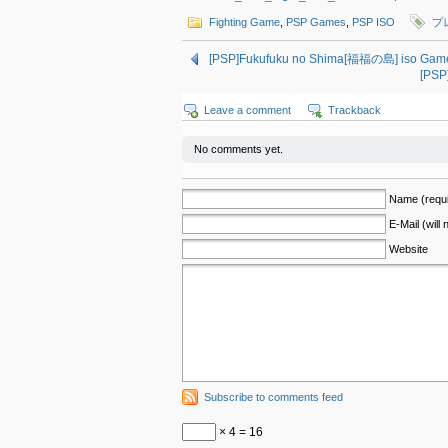
Fighting Game
,
PSP Games
,
PSP ISO
プ
[PSP]Fukufuku no Shima[福福の島] iso Gam
[PSP
Leave a comment
Trackback
No comments yet.
Name (requi
E-Mail (will
Website
Subscribe to comments feed
× 4 = 16