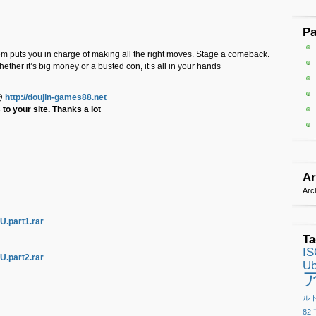
P
tem puts you in charge of making all the right moves. Stage a comeback.
 Whether it’s big money or a busted con, it’s all in your hands
@
http://doujin-games88.net
to your site. Thanks a lot
Ar
Arc
.part1.rar
Ta
I
.part2.rar
Ub
ル
82