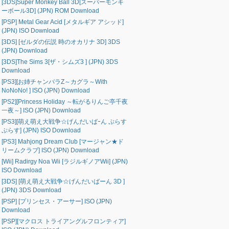
[3DS]Super Monkey Ball 3D[スーパーモンキ
ーボール3D] (JPN) ROM Download
[PSP] Metal Gear Acid [メタルギア アシッド]
(JPN) ISO Download
[3DS] [ゼルダの伝説 時のオカリナ 3D] 3DS
(JPN) Download
[3DS]The Sims 3[ザ・シムズ3 ] (JPN) 3DS
Download
[PS3][お姉チャンバラZ～カグラ～With
NoNoNo! ] ISO (JPN) Download
[PS2][Princess Holiday ～転がるりんご亭千夜
一夜～] ISO (JPN) Download
[PS3][萌え萌え大戦争☆げんだいばｰん ぷらす
ぷらす] (JPN) ISO Download
[PS3] Mahjong Dream Club [マージャン★ド
リームクラブ] ISO (JPN) Download
[Wii] Radirgy Noa Wii [ラジルギノアWii] (JPN)
ISO Download
[3DS] [萌え萌え大戦争☆げんだいばーん 3D ]
(JPN) 3DS Download
[PSP] [プリンセス・アーサー] ISO (JPN)
Download
[PSP][マクロス トライアングルフロンティア]