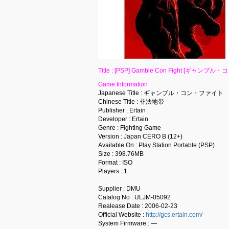
Title : [PSP] Gamble Con Fight [ギャンブル
Game Information
Japanese Title : ギャンブル・コン・ファイト
Chinese Title : 非法地带
Publisher : Ertain
Developer : Ertain
Genre : Fighting Game
Version : Japan CERO B (12+)
Available On : Play Station Portable (PSP)
Size : 398.76MB
Format : ISO
Players : 1
Supplier : DMU
Catalog No : ULJM-05092
Realease Date : 2006-02-23
Official Website :
http://gcs.ertain.com/
System Firmware : —