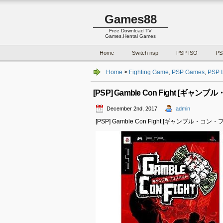
Games88
Free Download TV
Games,Hentai Games
Home
Switch nsp
PSP ISO
PS
Home
>
Fighting Game
,
PSP Games
,
PSP 
[PSP] Gamble Con Fight [ギャンブ
December 2nd, 2017
admin
[PSP] Gamble Con Fight [ギャンブル・コン・ファ