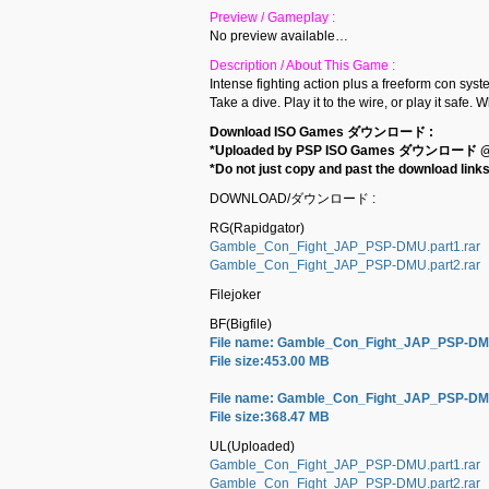
Preview / Gameplay :
No preview available…
Description / About This Game :
Intense fighting action plus a freeform con sys
Take a dive. Play it to the wire, or play it safe.
Download ISO Games ダウンロード :
*Uploaded by PSP ISO Games ダウンロード 
*Do not just copy and past the download links 
DOWNLOAD/ダウンロード :
RG(Rapidgator)
Gamble_Con_Fight_JAP_PSP-DMU.part1.rar
Gamble_Con_Fight_JAP_PSP-DMU.part2.rar
Filejoker
BF(Bigfile)
File name: Gamble_Con_Fight_JAP_PSP-DMU
File size:453.00 MB
File name: Gamble_Con_Fight_JAP_PSP-DMU
File size:368.47 MB
UL(Uploaded)
Gamble_Con_Fight_JAP_PSP-DMU.part1.rar
Gamble_Con_Fight_JAP_PSP-DMU.part2.rar