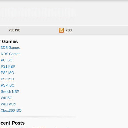
PS3 ISO
RSS
V Games
3DS Games
NDS Games
PC ISO
PS1 PBP
PS2 ISO
PS3 ISO
PSP ISO
Switch NSP
WII ISO
WiiU wud
Xbox360 ISO
cent Posts