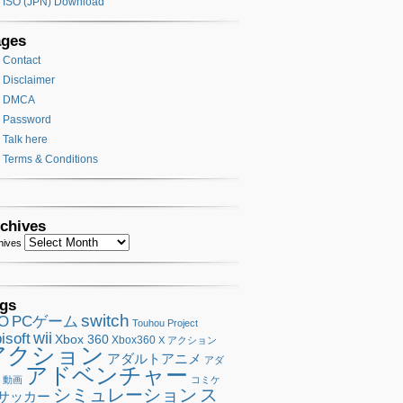
ISO (JPN) Download
ages
Contact
Disclaimer
DMCA
Password
Talk here
Terms & Conditions
chives
hives
gs
switch
SO
PCゲーム
Touhou Project
wii
isoft
Xbox 360
Xbox360
X アクション
アクション
アダルトアニメ
アダ
アドベンチャー
ト動画
コミケ
シミュレーション
ス
サッカー