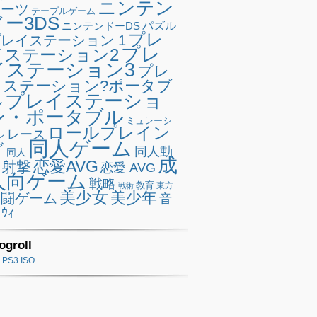
ニンテン
ポーツ
テーブルゲーム
ドー3DS
ニンテンドーDS
パズル
プレ
レイステーション 1
プレ
イステーション2
イステーション3
プレ
イステーション?ポータブ
プレイステーショ
ル
ン・ポータブル
ミュレーシ
ロールプレイン
レース
ン
同人ゲーム
グ
同人動
同人
成
恋愛AVG
射撃
恋愛 AVG
人向ゲーム
戦略
教育
東方
戦術
美少女
美少年
格闘ゲーム
音
ｳｨｰ
ogroll
PS3 ISO