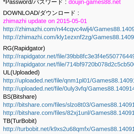
*Password/パスワード :
doujin-games88.net
DOWNLOAD/ダウンロード :
zhimazhi update on 2015-05-01
http://zhimazhi.com/n44cqvc4wlj4/Games88.14091
http://zhimazhi.com/kly1ezxnf2zg/Games88.14091
RG(Rapidgator)
http://rapidgator.net/file/39bb8fc3e3f4e550776
http://rapidgator.net/file/714bf9720b078d2c5cb
UL(Uploaded)
http://uploaded.net/file/qnm1pl01/Games88.14091
http://uploaded.net/file/0uly3vfq/Games88.140914
BS(Bitshare)
http://bitshare.com/files/slzo8t03/Games88.14091
http://bitshare.com/files/82xj1unl/Games88.14091
TB(TurBobit)
http://turbobit.net/k9xs2u68qmfx/Games88.14091