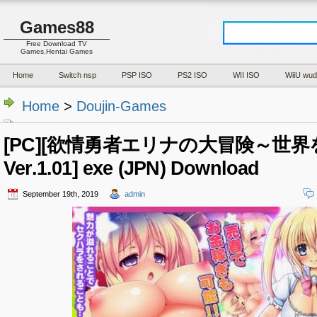
Games88
Free Download TV
Games,Hentai Games
Home
Switch nsp
PSP ISO
PS2 ISO
WII ISO
WiiU wud
Home
>
Doujin-Games
[PC][欲情勇者エリナの大冒険～世
Ver.1.01] exe (JPN) Download
September 19th, 2019
admin