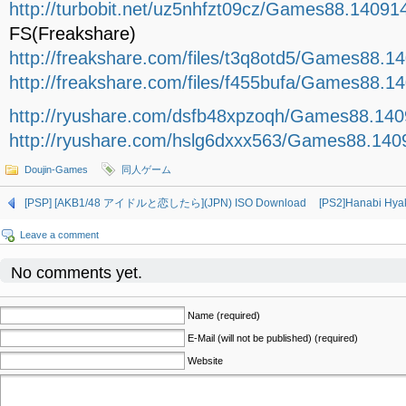
http://turbobit.net/uz5nhfzt09cz/Games88.140914
FS(Freakshare)
http://freakshare.com/files/t3q8otd5/Games88.14
http://freakshare.com/files/f455bufa/Games88.14
http://ryushare.com/dsfb48xpzoqh/Games88.1409
http://ryushare.com/hslg6dxxx563/Games88.1409
Doujin-Games
同人ゲーム
[PSP] [AKB1/48 アイドルと恋したら](JPN) ISO Download
[PS2]Hanabi Hy
Leave a comment
No comments yet.
Name (required)
E-Mail (will not be published) (required)
Website