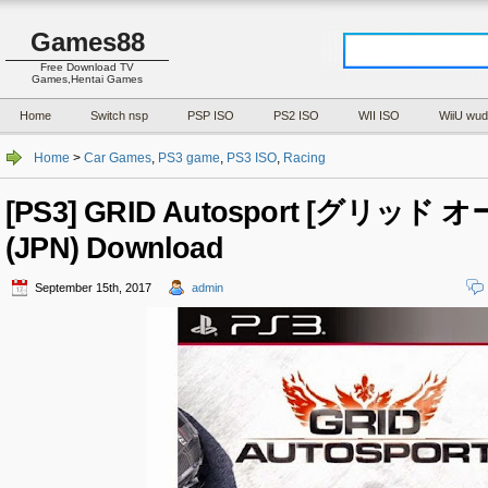
Games88
Free Download TV
Games,Hentai Games
Home
Switch nsp
PSP ISO
PS2 ISO
WII ISO
WiiU wud
Home
>
Car Games
,
PS3 game
,
PS3 ISO
,
Racing
[PS3] GRID Autosport [グリッド
(JPN) Download
September 15th, 2017
admin