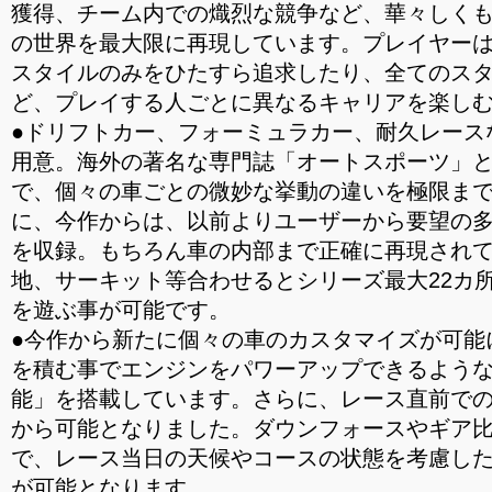
獲得、チーム内での熾烈な競争など、華々しく
の世界を最大限に再現しています。プレイヤー
スタイルのみをひたすら追求したり、全てのス
ど、プレイする人ごとに異なるキャリアを楽し
●ドリフトカー、フォーミュラカー、耐久レース
用意。海外の著名な専門誌「オートスポーツ」
で、個々の車ごとの微妙な挙動の違いを極限ま
に、今作からは、以前よりユーザーから要望の
を収録。もちろん車の内部まで正確に再現され
地、サーキット等合わせるとシリーズ最大22カ所
を遊ぶ事が可能です。
●今作から新たに個々の車のカスタマイズが可能
を積む事でエンジンをパワーアップできるよう
能」を搭載しています。さらに、レース直前で
から可能となりました。ダウンフォースやギア
で、レース当日の天候やコースの状態を考慮し
が可能となります。