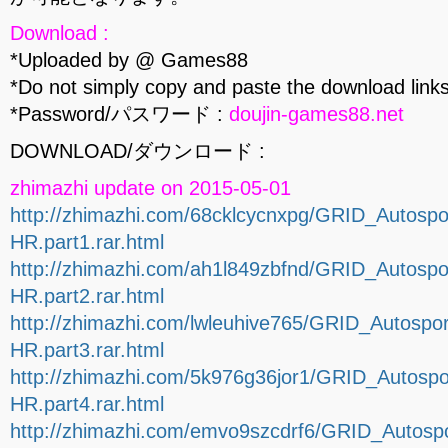
Download :
*Uploaded by @ Games88
*Do not simply copy and paste the download links
*Password/パスワード :
doujin-games88.net
DOWNLOAD/ダウンロード :
zhimazhi update on 2015-05-01
http://zhimazhi.com/68cklcycnxpg/GRID_Autosp
HR.part1.rar.html
http://zhimazhi.com/ah1l849zbfnd/GRID_Autosp
HR.part2.rar.html
http://zhimazhi.com/lwleuhive765/GRID_Autosp
HR.part3.rar.html
http://zhimazhi.com/5k976g36jor1/GRID_Autosp
HR.part4.rar.html
http://zhimazhi.com/emvo9szcdrf6/GRID_Autos