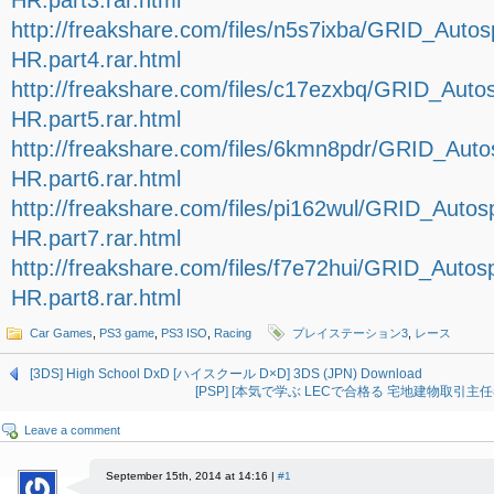
HR.part3.rar.html
http://freakshare.com/files/n5s7ixba/GRID_Aut
HR.part4.rar.html
http://freakshare.com/files/c17ezxbq/GRID_Aut
HR.part5.rar.html
http://freakshare.com/files/6kmn8pdr/GRID_Aut
HR.part6.rar.html
http://freakshare.com/files/pi162wul/GRID_Auto
HR.part7.rar.html
http://freakshare.com/files/f7e72hui/GRID_Auto
HR.part8.rar.html
Car Games
,
PS3 game
,
PS3 ISO
,
Racing
プレイステーション3
,
レース
[3DS] High School DxD [ハイスクール D×D] 3DS (JPN) Download
[PSP] [本気で学ぶ LECで合格る 宅地建物取引主任者ポー
Leave a comment
September 15th, 2014 at 14:16 |
#1