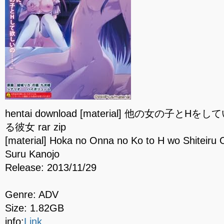
hentai download [material] 他の女の子
る彼女 rar zip
[material] Hoka no Onna no Ko to H wo Shiteiru
Suru Kanojo
Release: 2013/11/29
Genre: ADV
Size: 1.82GB
info:
Link