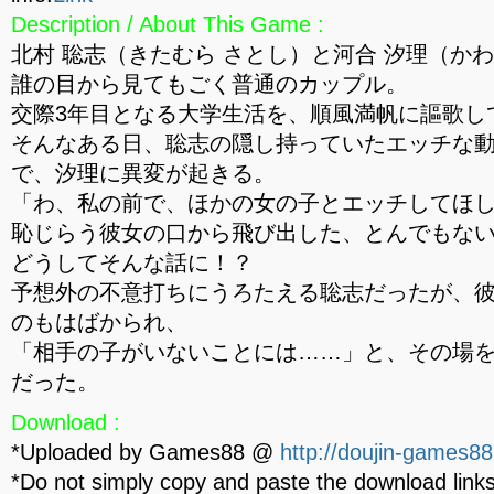
Description / About This Game :
北村 聡志（きたむら さとし）と河合 汐理（かわ
誰の目から見てもごく普通のカップル。
交際3年目となる大学生活を、順風満帆に謳歌し
そんなある日、聡志の隠し持っていたエッチな
で、汐理に異変が起きる。
「わ、私の前で、ほかの女の子とエッチしてほ
恥じらう彼女の口から飛び出した、とんでもな
どうしてそんな話に！？
予想外の不意打ちにうろたえる聡志だったが、
のもはばかられ、
「相手の子がいないことには……」と、その場
だった。
Download :
*Uploaded by Games88 @
http://doujin-games88
*Do not simply copy and paste the download links