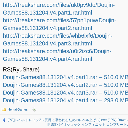
http://freakshare.com/files/uk0pv9do/Doujin-
Games88.131204.v4.part1.rar.html
http://freakshare.com/files/57pn1puw/Doujin-
Games88.131204.v4.part2.rar.html
http://freakshare.com/files/whb6ixf6/Doujin-
Games88.131204.v4.part3.rar.html
http://freakshare.com/files/u0t2izc6/Doujin-
Games88.131204.v4.part4.rar.html
RS(RyuShare)
Doujin-Games88.131204.v4.part1.rar – 510.0 M
Doujin-Games88.131204.v4.part2.rar – 510.0 M
Doujin-Games88.131204.v4.part3.rar – 510.0 M
Doujin-Games88.131204.v4.part4.rar – 293.0 M
Hentai Games
[PC][レベルドレイン2～尻尾に吸われるためのレベル上げ～] exe (JPN) Downl
[PS3][バイオショック インフィニット コンプリートエディシ