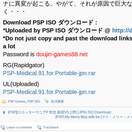
ナに異変が起こる。やがて、それが原因で巨大
く・・・
Download PSP ISO ダウンロード :
*Uploaded by PSP ISO ダウンロード @
http:/
*Do not just copy and past the download links
a lot
Password is
doujin-games88.net
RG(Rapidgator)
PSP-Medical.91.for.Portable-jpn.rar
UL(Uploaded)
PSP-Medical.91.for.Portable-jpn.rar
PSP Games
,
PSP ISO
拓洋興業
[PSP][スロッターマニアP 哲也 新宿VS上野] (JPN) ISO Download
[PSP] My Merry May with be [マイ・メリー・メ
Leave a comment
Trackback