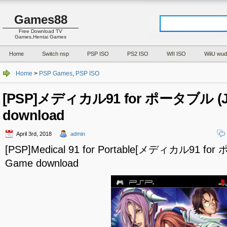
Games88
Free Download TV
Games,Hentai Games
Home
Switch nsp
PSP ISO
PS2 ISO
WII ISO
WiiU wud
Home
>
PSP Games
,
PSP ISO
[PSP]メディカル91 for ポータブル (JP
download
April 3rd, 2018
admin
[PSP]Medical 91 for Portable[メディカル91 for
Game download