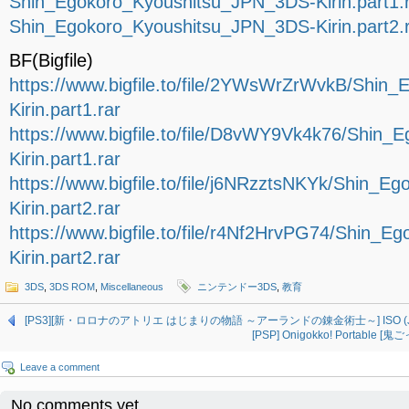
Shin_Egokoro_Kyoushitsu_JPN_3DS-Kirin.part1.
Shin_Egokoro_Kyoushitsu_JPN_3DS-Kirin.part2.
BF(Bigfile)
https://www.bigfile.to/file/2YWsWrZrWvkB/Shi
Kirin.part1.rar
https://www.bigfile.to/file/D8vWY9Vk4k76/Shin
Kirin.part1.rar
https://www.bigfile.to/file/j6NRzztsNKYk/Shin_
Kirin.part2.rar
https://www.bigfile.to/file/r4Nf2HrvPG74/Shin_
Kirin.part2.rar
3DS
,
3DS ROM
,
Miscellaneous
ニンテンドー3DS
,
教育
[PS3][新・ロロナのアトリエ はじまりの物語 ～アーランドの錬金術士～] ISO (JPN
[PSP] Onigokko! Portable [鬼ご
Leave a comment
No comments yet.