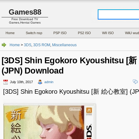
Games88
Free Download TV
Games,Hentai Games
Home
Switch nsp
PSP ISO
PS2 ISO
WII ISO
WiiU wud
Home
>
3DS
,
3DS ROM
,
Miscellaneous
[3DS] Shin Egokoro Kyoushitsu 
(JPN) Download
July 10th, 2017
admin
[3DS] Shin Egokoro Kyoushitsu [新 絵心教室] (J