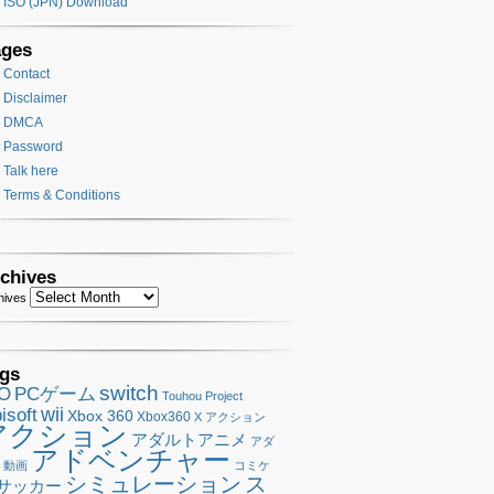
ISO (JPN) Download
ages
Contact
Disclaimer
DMCA
Password
Talk here
Terms & Conditions
chives
hives
gs
switch
SO
PCゲーム
Touhou Project
wii
isoft
Xbox 360
Xbox360
X アクション
アクション
アダルトアニメ
アダ
アドベンチャー
ト動画
コミケ
シミュレーション
ス
サッカー