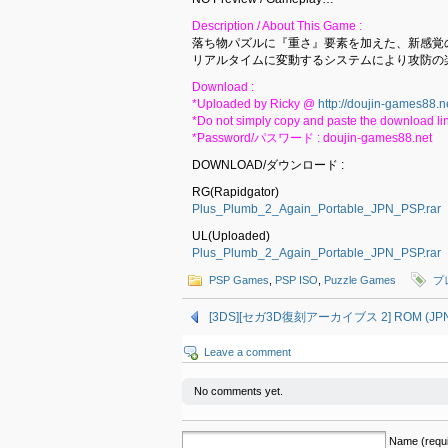
Description / About This Game :
落ち物パズルに『重さ』要素を加えた、新感覚
リアルタイムに変動するシステムにより攻防の楽
Download :
*Uploaded by Ricky @
http://doujin-games88.n
*Do not simply copy and paste the download lin
*Password/パスワード : doujin-games88.net
DOWNLOAD/ダウンロード :
RG(Rapidgator)
Plus_Plumb_2_Again_Portable_JPN_PSP.rar
UL(Uploaded)
Plus_Plumb_2_Again_Portable_JPN_PSP.rar
PSP Games
,
PSP ISO
,
Puzzle Games
プ
[3DS][セガ3D復刻アーカイブス 2] ROM (JPN)
Leave a comment
No comments yet.
Name (requi