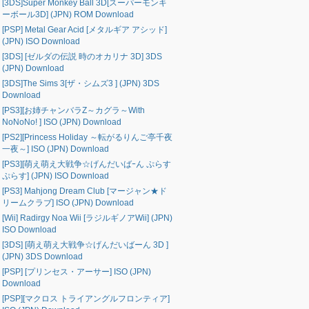
[3DS]Super Monkey Ball 3D[スーパーモンキ
ーボール3D] (JPN) ROM Download
[PSP] Metal Gear Acid [メタルギア アシッド]
(JPN) ISO Download
[3DS] [ゼルダの伝説 時のオカリナ 3D] 3DS
(JPN) Download
[3DS]The Sims 3[ザ・シムズ3 ] (JPN) 3DS
Download
[PS3][お姉チャンバラZ～カグラ～With
NoNoNo! ] ISO (JPN) Download
[PS2][Princess Holiday ～転がるりんご亭千夜
一夜～] ISO (JPN) Download
[PS3][萌え萌え大戦争☆げんだいばｰん ぷらす
ぷらす] (JPN) ISO Download
[PS3] Mahjong Dream Club [マージャン★ド
リームクラブ] ISO (JPN) Download
[Wii] Radirgy Noa Wii [ラジルギノアWii] (JPN)
ISO Download
[3DS] [萌え萌え大戦争☆げんだいばーん 3D ]
(JPN) 3DS Download
[PSP] [プリンセス・アーサー] ISO (JPN)
Download
[PSP][マクロス トライアングルフロンティア]