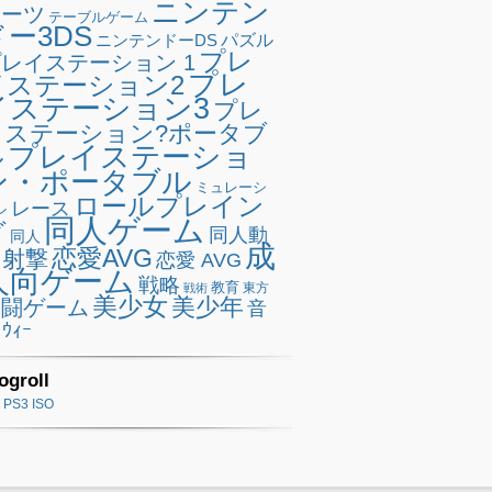
ニンテン
ポーツ
テーブルゲーム
ドー3DS
ニンテンドーDS
パズル
プレ
レイステーション 1
プレ
イステーション2
イステーション3
プレ
イステーション?ポータブ
プレイステーショ
ル
ン・ポータブル
ミュレーシ
ロールプレイン
レース
ン
同人ゲーム
グ
同人動
同人
成
恋愛AVG
射撃
恋愛 AVG
人向ゲーム
戦略
教育
東方
戦術
美少女
美少年
格闘ゲーム
音
ｳｨｰ
ogroll
PS3 ISO