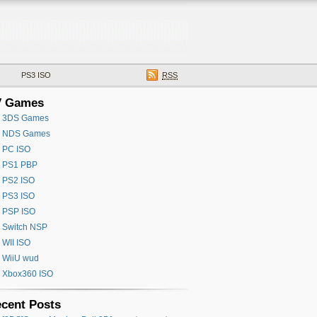
PS3 ISO
RSS
V Games
3DS Games
NDS Games
PC ISO
PS1 PBP
PS2 ISO
PS3 ISO
PSP ISO
Switch NSP
WII ISO
WiiU wud
Xbox360 ISO
cent Posts