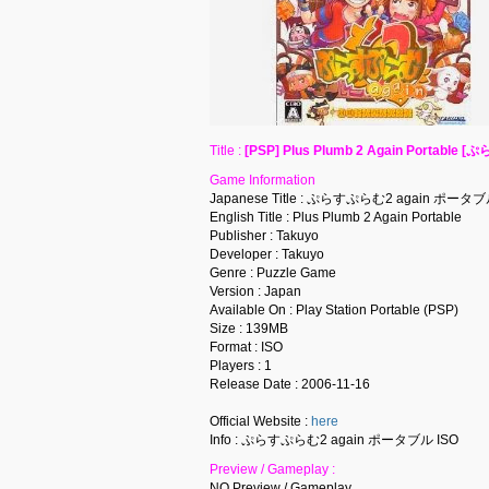
Title :
[PSP] Plus Plumb 2 Again Portable
Game Information
Japanese Title : ぷらすぷらむ2 again ポータ
English Title : Plus Plumb 2 Again Portable
Publisher : Takuyo
Developer : Takuyo
Genre : Puzzle Game
Version : Japan
Available On : Play Station Portable (PSP)
Size : 139MB
Format : ISO
Players : 1
Release Date : 2006-11-16
Official Website :
here
Info : ぷらすぷらむ2 again ポータブル ISO
Preview / Gameplay :
NO Preview / Gameplay…