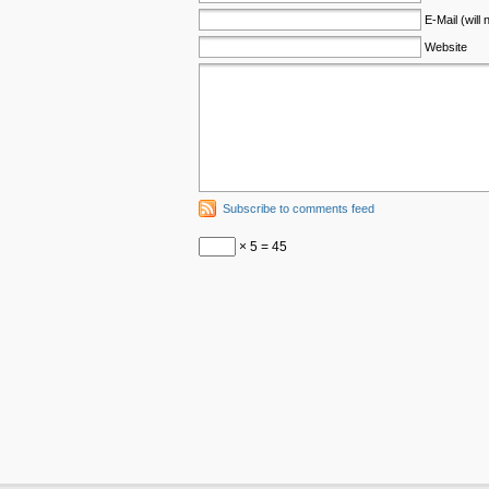
E-Mail (will
Website
Subscribe to comments feed
× 5 = 45