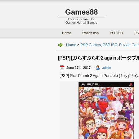
Games88
Free Download TV
Games,Hentai Games
Home
Switch nsp
PSP ISO
PS
Home
>
PSP Games
,
PSP ISO
,
Puzzle Ga
[PSP] [ぷらすぷらむ2 again ポータブル] I
June 17th, 2017
admin
[PSP] Plus Plumb 2 Again Portable [ぷらす