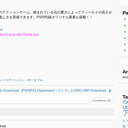
のアクションゲーム。積まれている石の重さによってフィールドの高さが
P
しさを実感できます。PSP(R)版オリジナル要素も搭載！！
et
ks to your site.Thank you
Ar
Arc
レイステーション・ポータブル
 Download
[PSP]PS1 Pepsiman[ペプシマン] (JPN) PBP Download
Ta
Comments (0)
I
Ub
ル
red)
82