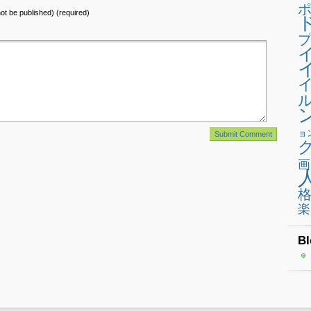
 not be published) (required)
プ
ョ
画
楽
Bl