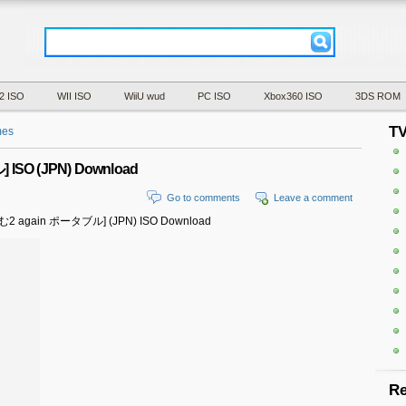
2 ISO
WII ISO
WiiU wud
PC ISO
Xbox360 ISO
3DS ROM
T
mes
SO (JPN) Download
Go to comments
Leave a comment
ぷらむ2 again ポータブル] (JPN) ISO Download
Re